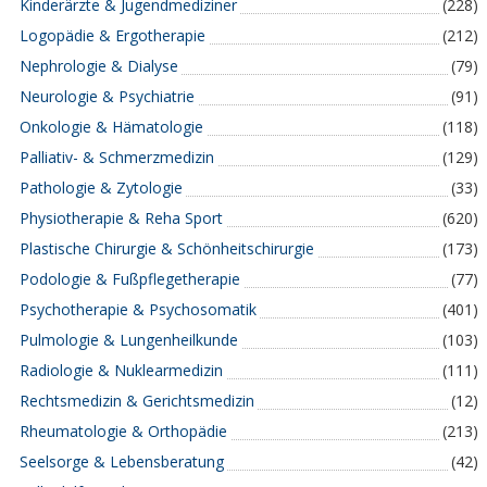
Kinderärzte & Jugendmediziner
(228)
Logopädie & Ergotherapie
(212)
Nephrologie & Dialyse
(79)
Neurologie & Psychiatrie
(91)
Onkologie & Hämatologie
(118)
Palliativ- & Schmerzmedizin
(129)
Pathologie & Zytologie
(33)
Physiotherapie & Reha Sport
(620)
Plastische Chirurgie & Schönheitschirurgie
(173)
Podologie & Fußpflegetherapie
(77)
Psychotherapie & Psychosomatik
(401)
Pulmologie & Lungenheilkunde
(103)
Radiologie & Nuklearmedizin
(111)
Rechtsmedizin & Gerichtsmedizin
(12)
Rheumatologie & Orthopädie
(213)
Seelsorge & Lebensberatung
(42)