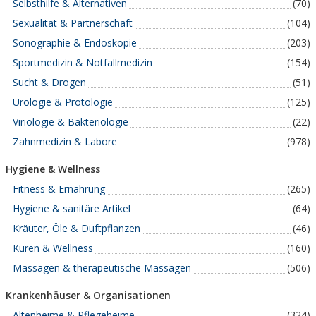
Selbsthilfe & Alternativen
(70)
Sexualität & Partnerschaft
(104)
Sonographie & Endoskopie
(203)
Sportmedizin & Notfallmedizin
(154)
Sucht & Drogen
(51)
Urologie & Protologie
(125)
Viriologie & Bakteriologie
(22)
Zahnmedizin & Labore
(978)
Hygiene & Wellness
Fitness & Ernährung
(265)
Hygiene & sanitäre Artikel
(64)
Kräuter, Öle & Duftpflanzen
(46)
Kuren & Wellness
(160)
Massagen & therapeutische Massagen
(506)
Krankenhäuser & Organisationen
Altenheime & Pflegeheime
(324)