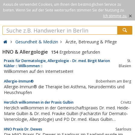
Axxus.de verwendet Cookies, um Ihnen den bestmöglichen Service zu
bieten. Wenn Sie auf der Seite weitersurfen stimmen Sie der Nutzung zu.
×
Ich stimme zu.
Gesundheit & Medizin
Ärzte, Betreuung & Pflege
HNO & Allergologie
154
Ergebnisse gefunden
Praxis für Dermatologie, Allergologie - Dr. med. Birgit Marion
St.
Kübler :: Willkommen ::
Blasien
Willkommen auf den Internetseiten!
Allergie-Immun®
Bobenheim am Berg
Allergie-Immun® die Therapie bei Asthma, Neurodermitis und
Heuschnupfen
Herzlich willkommen in der Praxis Gulbin
Crivitz
Herzlich willkommen in der Gemeinschaftspraxis Dr. med. Heide-
Marie Gulbin & Dr. med. Frauke Gulbin (Fachärztin für Dermato-
Venerologie, Allergologie) und PD Dr. med. Klaus Gulbin
(Facharzt für Allgemeinmedizin). Auf diesen Seiten erhalten Sie
HNO Praxis Dr. Dewes
Saarlouis
Informationen zu unserer Praxis in Crivitz: Angefangen vom
Die HNO Praxis Dr. Dewes in Saarlouis im Saarland wurde im