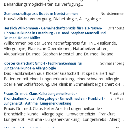
Behandlungsmöglichkeiten zur Verfügung...
Gemeinschaftspraxis Boadu in Nordstemmen
Nordstemmen
Hausärztliche Versorgung, Diabetologie, Allergologie
Herzlich Willkommen - Gemeinschaftspraxis für Hals-Nasen-
Offenburg
Ohren-Heilkunde in Offenburg - Dr. med. Stephan Menstell und
Dr. med. Roland Müller
Willkommen bei der Gemeinschaftspraxis für HNO-Heilkunde,
Allergologie, Plastische Operationen, Naturheilverfahren,
Akupunktur Dr. med. Stephan Menstell und Dr. med. Roland
Müller
Kloster Grafschaft GmbH - Fachkrankenhaus für
Schmallenberg
Lungenheilkunde & Allergologie
Das Fachkrankenhaus Kloster Grafschaft ist spezialisiert auf
Patienten mit einer Lungenerkrankung, einer schweren Allergie
oder einer Schlafstörung. Die Klinik in Schmallenberg sichert die
überregionale Versorgung im Bereich Lungen- und
Praxis Dr. med. Claus KellerLungenheilkunde ·
Frankfurt
Bronchialheilkunde (Pneumologie), Allergologie, Schlafmedizin
Bronchialheilkunde · Allergologie · Umweltmedizin · Frankfurt ·
am Main
und Beatmung. Weitere...
Lungenarzt · Asthma · Lungenerkrankung
Praxis Dr. med. Claus Keller Arzt fü Lungenheilkunde ·
Bronchialheilkunde · Allergologie · Umweltmedizin · Frankfurt ·
Lungenarzt · Asthma · Lungenerkrankung · Lungenkrebs · Allergie
· Heuschnupfen