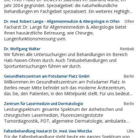
Leistungs- und...
Jahr 2004 gegründet. Spezialgebiet: die naturheilkundliche
Behandlungen im Fachgebiet spezialisiert. Ein weiteres Highlight
ist eine neue schonende Methode zur ambulanten Operation der
Dr. med. Robert Lange - Allgemeinmedizin & Allergologie in Olfen
Olfen
Nase.
Facharzt Dr. Lange für Allgemeinmedizin & Allergologie bietet
Ihnen hausärztliche Betreuung, wie Chirurgie,
Lungenfunktionsmessung uvm.
Dr. Wolfgang Walter
Reinbek
Wir führen alle Untersuchungen und Behandlungen im Bereich
Hals-Nasen-Ohren durch. Auch Tinitusbehandlungen und
Sportuntersuchungen führen wir durch.
Gesundheitszentrum am Potsdamer Platz GmbH
Berlin
Willkommen im Gesundheitszentrum am Potsdamer Platz. In
Berlins neuer Mitte befindet sich das moderne Ärztezentrum,
das Sie, den Patienten, in den Mittelpunkt stellt. Für uns bedeutet
Medizin Dienstleistung. Sie werden auf höchstem Niveau
Zentrum für Lasermedizin und Dermatologie
Berlin
medizinisch betreut und können Service und Komfort erwarten.#
Leistungspektrum: gesamte Spektrum der ästhetischen und
Medizin &...
chirurgischen Lasermedizin, Fluoreszenzgestützte
Tumordiagnostik, PDT, allgemeine Dermatologie, ambulante
Operationen, Allergologie
Faltenbehandlung Hautarzt Dr. med. Uwe Wlotzke
Ulm
Für die Faltenbehandlung steht heute ein ganzes Spektrum von