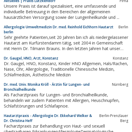
Aktuelles | Praxis Lützkendorf
Pirna
Unsere Praxis ist darauf spezialisiert, eine umfassende und
individuelle Betreuung in den Bereichen der allgemeinen
hausärztlichen Versorgung sowie der Lungenheilkunde und ...
Allergologie Umweltmedizin Dr. med. Reinhold Eichhorn Hautarzt
Berlin
berlin
Sehr geehrte Patienten,seit 20 Jahren bin ich als niedergelassener
Hautarzt am Kurfürstendamm tätig, seit 2004 in Gemeinschaft
mit Herrn Dr. Tilmann Brauns. In den letzten Jahren hat unser
Gesundheitssystem viele Wandlungen erfahren, die für uns und
Dr. Gaugel, HNO, Arzt, Konstanz
Konstanz
unsere Patienten nicht immer positiver Natur waren, trotzdem
Dr. Gaugel, HNO, Konstanz, Kinder HNO Allgemein, Hals/Rachen,
halten ich und...
Nase, Ohr, Allergologie, Traditionelle Chinesische Medizin,
Schlafmedizin, Ästhetische Medizin
Dr. med. Univ. Monika Kröll - Ärztin für Lungen- und
Nürnberg
Bronchialheilkunde
Als Facharztpraxis für Lungen- und Bronchialheilkunde,
behandeln wir zudem Patienten mit Allergien, Heuschnupfen,
Schlafstörungen und Schlafapnoe.
Hautarztpraxis - Allergologie Dr. Ekkehard Welker &
Berlin-Prenzlauer
Dr. Christina Heff
Berg
Facharztpraxis zur Behandlung von Haut- und sexuell
übertragbaren ErkrankungenAllergologieDermatologische