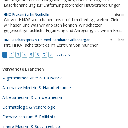
Laserbehandlung zur Entfernung störender Hautveränderungen
HNO Praxen Berlin Neukölln
Berlin
Wir von HNOPraxen haben uns natürlich überlegt, welche Ziele
wir haben und was wir anbieten können. Wir schätzen
gegenseitige fachliche Ergänzung und Anregung, die wir im Kreis
qualifizierter Arzthelfer und Arzthelferinnen einschließlich der
HNO-Facharztpraxis Dr. med. Bernhard Gallenberger
München
Azubis, Krankenschwestern, Audiometristin, MTA und Ärzte
Ihre HNO-Facharztpraxis im Zentrum von München
erleben. Zusammen nutzen...
1
2
3
4
5
6
7
>
Nächste Seite
Verwandte Branchen
Allgemeinmediziner & Hausärzte
Alternative Medizin & Naturheilkunde
Arbeitsmedizin & Umweltmedizin
Dermatologie & Venerologie
Facharztzentrum & Poliklinik
Innere Medizin & Spezialgebiete