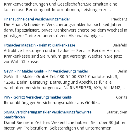
Krankenversicherungen und Gesellschaften.Sie erhalten eine
kostenlose Beratung mit Informationen, Leistungen zu
verbessern und Kennzahlen aller Tarife und
FinanzSchneiderei Versicherungsmakler
Friedberg
Versicherungsgesellschaften -so können Sie viel Geld sparen.
Die FinanzSchneiderei Versicherungsmakler hat sich seit Jahren
darauf spezialisiert, privat Krankenversicherte bei dem Wechsel in
günstigere Tarife zu unterstützen. Als unabhängige
Versicherungsexperten übernehmen dabei den kompletten
Fitmacher Magazin - Heimat Krankenkasse
Bielefeld
Prozess - von der ersten Recherche, über die eingehende
Attraktive Leistungen und individueller Service. Bei der Heimat
Beratung - wenn erwünscht vor Ort -...
Krankenkasse sind Sie rundum gut versorgt. Wechseln Sie jetzt
zur Wohlfühlkasse.
GeVin - Ihr Makler GmbH - Ihr Versicherungsmakler
Berlin
GeVin-Ihr Makler GmbH Tel. 030-54 00 3531 Charlottenstr. 3,
12683 Berlin, Beratung, Betreuung und Abschluss für alle
namhaften Versicherungen u.a. NÜRNBERGER, AXA, ALLIANZ,
VHV &
PHV - Görlitz Versicherungsmakler GmbH
Görlitz
Ihr unabhängiger Versicherungsmakler aus Görlitz...
SIGMA Versicherungsmakler Versicherungsfachwirte
Saarbrücken
Saarbrücken
Damit Sie mehr Zeit fürs Wesentliche haben - Seit über 30 Jahren
bieten wir Freiberuflern, Selbständigen und Unternehmen