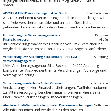
In jungen Jahren denkt man an alles Mögliche.Nur nicht an
später.
ARZNER & EBNER Versicherungsmakler-GmbH
Bad Säckingen
ARZNER und EBNER Versicherungen auch in Bad Säckingen.Wir
sind freie Versicherungsmakler und an keine Gesellschaft
gebunden. Im Gegensatz zu Versicherungsvertretern arbeiten wir
für den Kunden. Wir als Versicherungsmakler sind
Ihr unabhängiger Versicherungsmakler -
Kempten
Interessenvertreter unserer Kunden. Wir finden die für sie die
FinanzSchneiderei
Allgäu
passende und günstigste Versicherung am...
Ihr Versicherungsmakler mit Erfahrung vor Ort ✓ Versicherung
vergleichen ☎ Kostenlose Beratung ✓ Jetzt Angebot anfordern!
Versicherung LVM Altenburg Silke Beckert - Ihre LVM-
Altenburg
Versicherungsagentur
LVM-Versicherungsagentur Silke Beckert in 04600 Altenburg: Ihr
kompetenter Ansprechpartner für Versicherungen, Vorsorge und
Vermögensplanung
Versicherungsmaklerbüro André Zetzmann
Schleusingen
Versicherungsmakler, Finanzdienstleistungen, Tarifinformationen
zur Altersversorgung. Darüber hinaus informieren diese Seiten
über Krankenversicherungen, Kfz-Versicherungen,
Lebensversicherungen, Unfallversicherungen und vieles mehr.
Absoluter Profi-Vergleich aller privaten Krankenversicherungen
Göttingen
Alle Informationen und Vergleiche zu den privaten