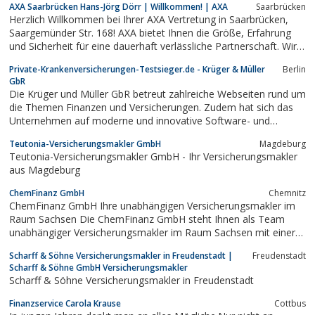
AXA Saarbrücken Hans-Jörg Dörr | Willkommen! | AXA
Saarbrücken
derwww.mdf-gruppe.de Jeder dieser Makler hat sein
Herzlich Willkommen bei Ihrer AXA Vertretung in Saarbrücken,
Spezialgebiet. So...
Saargemünder Str. 168! AXA bietet Ihnen die Größe, Erfahrung
und Sicherheit für eine dauerhaft verlässliche Partnerschaft. Wir
möchten Sie begleiten. Am liebsten ein Leben lang.
Private-Krankenversicherungen-Testsieger.de - Krüger & Müller
Berlin
GbR
Die Krüger und Müller GbR betreut zahlreiche Webseiten rund um
die Themen Finanzen und Versicherungen. Zudem hat sich das
Unternehmen auf moderne und innovative Software- und
Websolutions spezialisiert. Der Sitz des Unternehmens ist in
Teutonia-Versicherungsmakler GmbH
Magdeburg
Berlin.
Teutonia-Versicherungsmakler GmbH - Ihr Versicherungsmakler
aus Magdeburg
ChemFinanz GmbH
Chemnitz
ChemFinanz GmbH Ihre unabhängigen Versicherungsmakler im
Raum Sachsen Die ChemFinanz GmbH steht Ihnen als Team
unabhängiger Versicherungsmakler im Raum Sachsen mit einer
breiten Palette an Versicherungsdienstleistungen zur Seite.
Scharff & Söhne Versicherungsmakler in Freudenstadt |
Freudenstadt
Unsere engagierten Experten sind an keine Gesellschaft
Scharff & Söhne GmbH Versicherungsmakler
gebunden und darauf spezialisiert,...
Scharff & Söhne Versicherungsmakler in Freudenstadt
Finanzservice Carola Krause
Cottbus