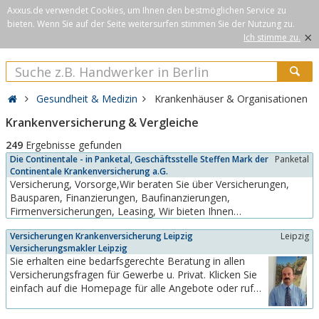
Axxus.de verwendet Cookies, um Ihnen den bestmöglichen Service zu
bieten. Wenn Sie auf der Seite weitersurfen stimmen Sie der Nutzung zu.
×
Ich stimme zu.
Gesundheit & Medizin
Krankenhäuser & Organisationen
Krankenversicherung & Vergleiche
249
Ergebnisse gefunden
Die Continentale - in Panketal, Geschäftsstelle Steffen Mark der
Panketal
Continentale Krankenversicherung a.G.
Versicherung, Vorsorge,Wir beraten Sie über Versicherungen,
Bausparen, Finanzierungen, Baufinanzierungen,
Firmenversicherungen, Leasing, Wir bieten Ihnen
Baufinanzierungen in Berlin und Umgebung, Panketal, Zepernick,
Versicherungen Krankenversicherung Leipzig
Leipzig
Lindenberg, Schwanebeck, Wandlitz,Basdorf, Schorfheide,
Versicherungsmakler Leipzig
Zerpenschleuse, Klosterfelde.
Sie erhalten eine bedarfsgerechte Beratung in allen
Versicherungsfragen für Gewerbe u. Privat. Klicken Sie
einfach auf die Homepage für alle Angebote oder rufen
mich an. Gern berate ich Sie in einem persönlichen
Gespräch. Neu ist eine Zusammenarbeit mit Maklern