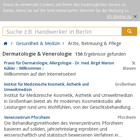
Axxus.de verwendet Cookies, um Ihnen den bestmöglichen Service zu
bieten. Wenn Sie auf der Seite weitersurfen stimmen Sie der Nutzung zu.
×
Ich stimme zu.
Gesundheit & Medizin
Ärzte, Betreuung & Pflege
Dermatologie & Venerologie
156
Ergebnisse gefunden
Praxis für Dermatologie, Allergologie - Dr. med. Birgit Marion
St.
Kübler :: Willkommen ::
Blasien
Willkommen auf den Internetseiten!
Institut für Medizinische Kosmetik, Ästhetik und
Großenhain
Umweltmedizin
Institut für Medizinische Kosmetik, Ästhetik und Umweltmedizin
in Großenhain bietet als Ihr modernes Kosmetikstudio alle
Leistungen rund ums Wohlfühlen, von der Gesichtsbehandlung
über Permanent Make-up bis zur Massage
Venenzentrum Pforzheim
Pforzheim
Die Behandlungsmethoden des Venenzentrums Pforzheim
basieren auf soliden, jahrzehntelang erprobten und
wissenschaftlich und statistisch bewiesenen Verfahren in