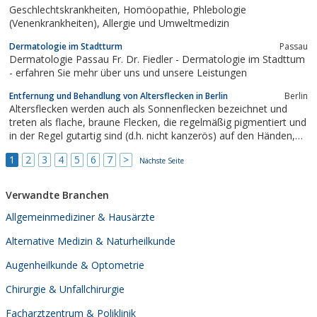
Geschlechtskrankheiten, Homöopathie, Phlebologie
(Venenkrankheiten), Allergie und Umweltmedizin
Dermatologie im Stadtturm
Passau
Dermatologie Passau Fr. Dr. Fiedler - Dermatologie im Stadttum
- erfahren Sie mehr über uns und unsere Leistungen
Entfernung und Behandlung von Altersflecken in Berlin
Berlin
Altersflecken werden auch als Sonnenflecken bezeichnet und
treten als flache, braune Flecken, die regelmäßig pigmentiert und
in der Regel gutartig sind (d.h. nicht kanzerös) auf den Händen,
im Gesicht und an anderen sonnenexponierten Hautarealen auf.
1
2
3
4
5
6
7
>
Die Entfernung von Altersflecken in Berlin wird mit Hilfe neuster
Nächste Seite
IPL2-...
Verwandte Branchen
Allgemeinmediziner & Hausärzte
Alternative Medizin & Naturheilkunde
Augenheilkunde & Optometrie
Chirurgie & Unfallchirurgie
Facharztzentrum & Poliklinik