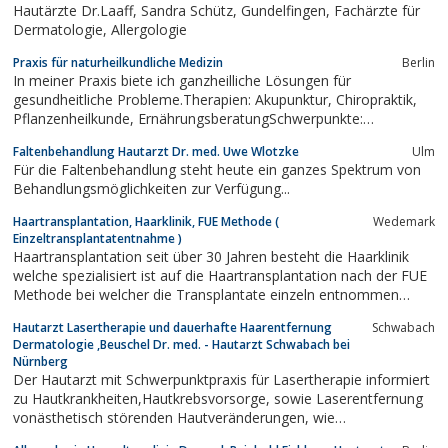
Hautärzte Dr.Laaff, Sandra Schütz, Gundelfingen, Fachärzte für
Dermatologie, Allergologie
Praxis für naturheilkundliche Medizin
Berlin
In meiner Praxis biete ich ganzheilliche Lösungen für
gesundheitliche Probleme.Therapien: Akupunktur, Chiropraktik,
Pflanzenheilkunde, ErnährungsberatungSchwerpunkte:
Orthopädie, Immunologie, Dermatologie, Innere Erkrankungen,
Faltenbehandlung Hautarzt Dr. med. Uwe Wlotzke
Ulm
Augenheilkunde
Für die Faltenbehandlung steht heute ein ganzes Spektrum von
Behandlungsmöglichkeiten zur Verfügung...
Haartransplantation, Haarklinik, FUE Methode (
Wedemark
Einzeltransplantatentnahme )
Haartransplantation seit über 30 Jahren besteht die Haarklinik
welche spezialisiert ist auf die Haartransplantation nach der FUE
Methode bei welcher die Transplantate einzeln entnommen
werden. Kein Skalpell und keine lange Narbe. Die FUT
Hautarzt Lasertherapie und dauerhafte Haarentfernung
Schwabach
Haarstreifenmethode kann angeboten werden.
Dermatologie ,Beuschel Dr. med. - Hautarzt Schwabach bei
Nürnberg
Der Hautarzt mit Schwerpunktpraxis für Lasertherapie informiert
zu Hautkrankheiten,Hautkrebsvorsorge, sowie Laserentfernung
vonästhetisch störenden Hautveränderungen, wie
z.B.Couperose, Äderchen, Altersflecken, Tätowierungenbzw.