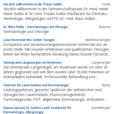
Verbindung mit den neuesten Erkenntnissen und Techniken der
Herzlich willkommen in der Praxis Gulbin
Crivitz
Phlebologie, die von uns sorgsam geprüft und nur bei
Herzlich willkommen in der Gemeinschaftspraxis Dr. med. Heide-
eindeutigem Nutzen für die Patienten übernommen werden.
Marie Gulbin & Dr. med. Frauke Gulbin (Fachärztin für Dermato-
Venerologie, Allergologie) und PD Dr. med. Klaus Gulbin
(Facharzt für Allgemeinmedizin). Auf diesen Seiten erhalten Sie
Dr. Birte Pehle – Dermatologie und Chirurgie
Bremen
Informationen zu unserer Praxis in Crivitz: Angefangen vom
Dermatologie und Chirurgie
Leistungs- und...
Laser Kosmetik MLC GmbH Tiengen
Waldshut-tiengen
Kompetenz und Verantwortungsbewusstsein stehen bei uns an
erster Stelle. Mit unseren erfahrenen und qualifizierten Chirurgen
bieten wir Ihnen fachärztliche Beratung.Hanna Stasiek Fachärztin
für ChirurgieDr. Arthur Stegeman ChirurgIn unserem
Venenpraxis Langenargen am Bodensee
Langenargen
Laserzentrum in Tiengen am Hochrhein erwartet Sie eine
Die Venenpraxis Langenargen am Bodensee wurde vor über 20
innovative und...
Jahren gegründet und seit dem wurden über 30.000 Patienten an
Krampfadern behandelt. Professionelle Behandlung und
zufriedene Patienten sind unser höchstes Ziel.
Zentrum für Lasermedizin und Dermatologie
Berlin
Leistungspektrum: gesamte Spektrum der ästhetischen und
chirurgischen Lasermedizin, Fluoreszenzgestützte
Tumordiagnostik, PDT, allgemeine Dermatologie, ambulante
Operationen, Allergologie
Hautarztpraxis Dr. Kathrin Laaff, Fachärztin für
Gundelfingen
Dermatologie, Allergologie