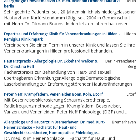
Allergologie Umweltmedizin Dr. med. Reinhold Eichhorn Hautarzt
Berlin
Tattoos und dauerhafte Haarentfernung bzw.Enthaarung mit
berlin
verschiedenden Lasern und...
Sehr geehrte Patienten,seit 20 Jahren bin ich als niedergelassener
Hautarzt am Kurfürstendamm tätig, seit 2004 in Gemeinschaft
mit Herrn Dr. Tilmann Brauns. In den letzten Jahren hat unser
Gesundheitssystem viele Wandlungen erfahren, die für uns und
Expertise und Erfahrung: Klinik für Venenerkrankungen in Hilden -
Hilden
unsere Patienten nicht immer positiver Natur waren, trotzdem
Remigius Klinikimpark
halten ich und...
Vereinbaren Sie einen Termin in unserer Klinik und lassen Sie Ihre
Venenerkrankungen in Hilden professionell behandeln.
Hautarztpraxis - Allergologie Dr. Ekkehard Welker &
Berlin-Prenzlauer
Dr. Christina Heff
Berg
Facharztpraxis zur Behandlung von Haut- und sexuell
übertragbaren ErkrankungenAllergologieDermatologische
Laserbehandlung zur Entfernung störender Hautveränderungen
Peter Neff: Krampfadern, Venenleiden Bonn, Köln, Eitorf
Eitorf
Mit Besenreisersklerosierung Schaumsklerotherapie,
Radiofrequenzmethode gegen Krampfadern, Besenreiser,
Varizen, und Venenleiden. Peter Neff Phlebologe (DGP) und
Hausarzt Eitorf, Köln , Bonn.
Allergologe und Hautarzt in Bremerhaven: Dr. med. Kurt-
Bremerhaven
Heiner Schlacke – Facharzt für Haut- und
Geschlechtskrankheiten, Homöopathie, Phlebologie...
Dr. med. Kurt-Heiner Schlacke – Facharzt für Haut- und