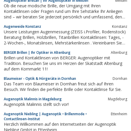
Augenoptiker Bresan | Ihr Augenoptiker in Meißen
Meißen
Contactlinsenträger sind wir kompetente Ansprechpartner für
Ob die neue modische Brille, der Umgang mit Ihren
weiche und formstabile...
Kontaktlinsen oder Fragen rund um Ihre Sehstärke Ihr Anliegen
sind – wir beraten Sie jederzeit persönlich und umfassend, denn
bei uns hat Qualität noch Tradition. Dafür stehen wir mit
Augenweide Konstanz
Konstanz
erfahrenen Mitarbeitern und umfassendem Service.
Unsere Leistungen Augenmessung (ZEISS i.Profiler, Rodenstock)
Beratung Brillen, Holzbrillen, Titanbrillen Kontaktlinsen: Tages, -
2-Wochen-, Monatslinsen, Mehrstärkenlinsen . Vereinbaren Sie
für eine Vermessung bitte einen einen Termin info@augenweide-
BERGER Brillen | Ihr Optiker in Altenburg
Altenburg
konstanz.de +49 7531 26222
Brillen und Kontaktlinsen von BERGER: Augenoptiker mit
Tradition. Besuchen Sie uns im Herzen der Skatstadt Altenburg
auf dem Kornmarkt 11!
Blaumeiser - Optik & Hörgeräte in Dornhan
Dornhan
Das Team von Blaumeiser in Dornhan freut sich auf Ihren
Besuch. Wir finden die perfekte Brille oder Kontaktlinse für Sie.
Augenoptik Malinnis in Magdeburg
Magdeburg
Augenoptik Malinnis stellt sich vor!
Augenoptik Niebling | Augenoptik • Brillenmode •
Ettenheim
Contactlinsen-Institut
Herzlich Willkommen auf den Internetseiten der Augenoptik
Niebling GmbH in Ettenheim