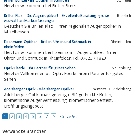
Brillen Bunzel - Ihr Optiker in Ettlingen
Ettlingen
Herzlich willkommen bei Brillen Bunzel
Brillen Plaz – Die Augenoptiker! – Exzellente Beratung, große
Beselich
Auswahl an Markenfassungen
Besuchen Sie Brillen Plaz – Ihren regionalen Augenoptiker in
Mittelhessen.
Eisenmann-Optiker | Brillen, Uhren und Schmuck in
Rheinfelden
Rheinfelden
Herzlich willkommen bei Eisenmann - Augenoptiker. Brillen,
Uhren und Schmuck in Rheinfelden.Tel. 07623 / 1823
Optik Eberle | Ihr Partner für gutes Sehen
Neuenbürg
Herzlich Willkommen bei Optik Eberle Ihrem Partner für gutes
Sehen
Adelsberger Optik - Adelsberger Optiker
Chemnitz OT Adelsberg
Adelsberger Optik, massgefertigte 3D gedruckte Brillen,
biometrische Augenvermessung, biometrischer Sehtest,
Eröffnungsangebote
1
2
3
4
5
6
7
>
Nächste Seite
Verwandte Branchen