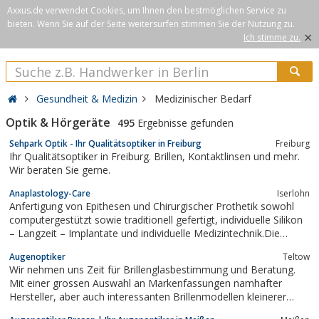
Axxus.de verwendet Cookies, um Ihnen den bestmöglichen Service zu
bieten. Wenn Sie auf der Seite weitersurfen stimmen Sie der Nutzung zu.
×
Ich stimme zu.
Gesundheit & Medizin
Medizinischer Bedarf
Optik & Hörgeräte
495
Ergebnisse gefunden
Sehpark Optik - Ihr Qualitätsoptiker in Freiburg
Freiburg
Ihr Qualitätsoptiker in Freiburg. Brillen, Kontaktlinsen und mehr.
Wir beraten Sie gerne.
Anaplastology-Care
Iserlohn
Anfertigung von Epithesen und Chirurgischer Prothetik sowohl
computergestützt sowie traditionell gefertigt, individuelle Silikon
– Langzeit – Implantate und individuelle Medizintechnik.Die
moderne allergiefreie Kunststoffaugenprothetik ergänzt perfekt
Augenoptiker
Teltow
das Versorgungsangebot. Einziger Hersteller weicher
Wir nehmen uns Zeit für Brillenglasbestimmung und Beratung.
Augenprothesen....
Mit einer grossen Auswahl an Markenfassungen namhafter
Hersteller, aber auch interessanten Brillenmodellen kleinerer
Produzenten können wir beinahe jeden Wunsch erfüllen. Für