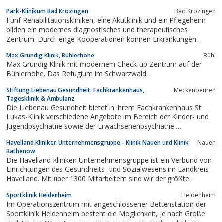
bietet umfassende Patientenbetreuung.
Park-Klinikum Bad Krozingen
Bad Krozingen
Fünf Rehabilitationskliniken, eine Akutklinik und ein Pflegeheim
bilden ein modernes diagnostisches und therapeutisches
Zentrum. Durch enge Kooperationen können Erkrankungen
mehrerer Organsysteme bestmöglich behandelt werden.
Max Grundig Klinik, Bühlerhöhe
Bühl
Max Grundig Klinik mit modernem Check-up Zentrum auf der
Bühlerhöhe. Das Refugium im Schwarzwald.
Stiftung Liebenau Gesundheit: Fachkrankenhaus,
Meckenbeuren
Tagesklinik & Ambulanz
Die Liebenau Gesundheit bietet in ihrem Fachkrankenhaus St.
Lukas-Klinik verschiedene Angebote im Bereich der Kinder- und
Jugendpsychiatrie sowie der Erwachsenenpsychiatrie.
Sozialtherapeutische Heime an mehreren Standorten geben
Havelland Kliniken Unternehmensgruppe - Klinik Nauen und Klinik
Nauen
dabei Menschen ein Zuhause, die eine längerfristige umfassende
Rathenow
Begleitung benötigen.
Die Havelland Kliniken Unternehmensgruppe ist ein Verbund von
Einrichtungen des Gesundheits- und Sozialwesens im Landkreis
Havelland. Mit über 1300 Mitarbeitern sind wir der größte
Arbeitgeber in der Region.In unseren Krankenhäusern, Praxen,
Sportklinik Heidenheim
Heidenheim
Funktionsabteilungen und Geschäftsbereichen sowie den zu uns
Im Operationszentrum mit angeschlossener Bettenstation der
gehörigen Wohn- und...
Sportklinik Heidenheim besteht die Möglichkeit, je nach Größe