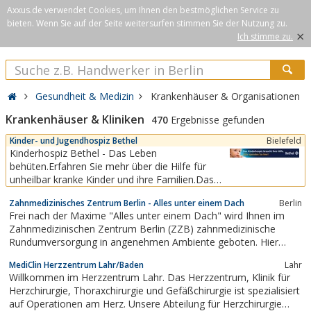
Axxus.de verwendet Cookies, um Ihnen den bestmöglichen Service zu
bieten. Wenn Sie auf der Seite weitersurfen stimmen Sie der Nutzung zu.
×
Ich stimme zu.
Gesundheit & Medizin
Krankenhäuser & Organisationen
Krankenhäuser & Kliniken
470
Ergebnisse gefunden
Kinder- und Jugendhospiz Bethel
Bielefeld
Kinderhospiz Bethel - Das Leben
behüten.Erfahren Sie mehr über die Hilfe für
unheilbar kranke Kinder und ihre Familien.Das
Sterben und der Tod gehören zum Leben. Ein
Zahnmedizinisches Zentrum Berlin - Alles unter einem Dach
Berlin
Satz wie ein Paukenschlag – wahr, ehrlich und
Frei nach der Maxime "Alles unter einem Dach" wird Ihnen im
trotzdem kein Trost für unheilbar kranke Kinder
Zahnmedizinischen Zentrum Berlin (ZZB) zahnmedizinische
und ihre Familien. In dieser Ausnahmesituation
Rundumversorgung in angenehmen Ambiente geboten. Hier
brauchen die...
finden Sie eine Zahnarztpraxis, eine Praxis für Mund-, Kiefer- und
MediClin Herzzentrum Lahr/Baden
Lahr
Gesichtschirurgie, ein Prophylaxe- und Zahnaufhellungszentrum
Willkommen im Herzzentrum Lahr. Das Herzzentrum, Klinik für
sowie ein...
Herzchirurgie, Thoraxchirurgie und Gefäßchirurgie ist spezialisiert
auf Operationen am Herz. Unsere Abteilung für Herzchirurgie