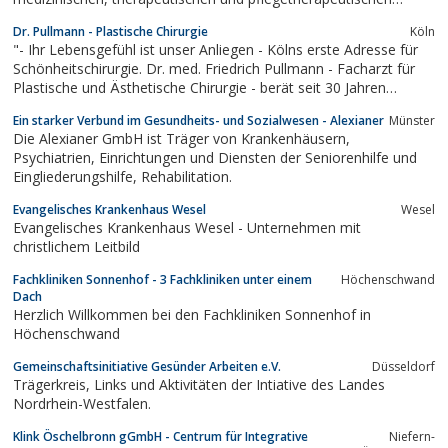
Angebot in der Trägerschaft des BDH.
Dr. Pullmann - Plastische Chirurgie
Köln
"- Ihr Lebensgefühl ist unser Anliegen - Kölns erste Adresse für
Schönheitschirurgie. Dr. med. Friedrich Pullmann - Facharzt für
Plastische und Ästhetische Chirurgie - berät seit 30 Jahren
interessierte und hilfesuchende Patientinnen und Patienten.
Ein starker Verbund im Gesundheits- und Sozialwesen - Alexianer
Münster
Durch Mitgliedschaften in renommierten Fachgesellschaften
Die Alexianer GmbH ist Träger von Krankenhäusern,
(DGPRÄC, ISAPS,...
Psychiatrien, Einrichtungen und Diensten der Seniorenhilfe und
Eingliederungshilfe, Rehabilitation.
Evangelisches Krankenhaus Wesel
Wesel
Evangelisches Krankenhaus Wesel - Unternehmen mit
christlichem Leitbild
Fachkliniken Sonnenhof - 3 Fachkliniken unter einem
Höchenschwand
Dach
Herzlich Willkommen bei den Fachkliniken Sonnenhof in
Höchenschwand
Gemeinschaftsinitiative Gesünder Arbeiten e.V.
Düsseldorf
Trägerkreis, Links und Aktivitäten der Intiative des Landes
Nordrhein-Westfalen.
Klink Öschelbronn gGmbH - Centrum für Integrative
Niefern-