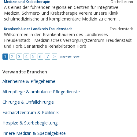
Medizin und Krebstherapie
Öschelbronn
Als eines der führenden regionalen Centren für Integrative
Medizin, Schmerz- und Krebstherapie vereint unsere Klinik
schulmedizinische und komplementäre Medizin zu einem
integrativen Behandlungskonzept.
Krankenhäuser Landkreis Freudenstadt
Freudenstadt
Willkommen in den Krankenhäusern des Landkreises
Freudenstadt - Medizinisches Versorgungszentrum Freudenstadt
und Horb,Geriatrische Rehabilitation Horb
1
2
3
4
5
6
7
>
Nächste Seite
Verwandte Branchen
Altenheime & Pflegeheime
Altenpflege & ambulante Pflegedienste
Chirurgie & Unfallchirurgie
Facharztzentrum & Poliklinik
Hospize & Sterbebegleitung
Innere Medizin & Spezialgebiete