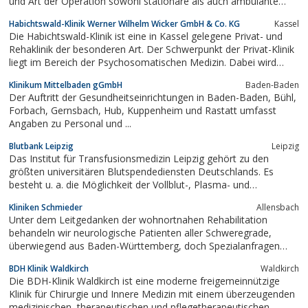
und Art der Operation sowohl stationäre als auch ambulante
Eingriffe durchzuführen.
Habichtswald-Klinik Werner Wilhelm Wicker GmbH & Co. KG
Kassel
Die Habichtswald-Klinik ist eine in Kassel gelegene Privat- und
Rehaklinik der besonderen Art. Der Schwerpunkt der Privat-Klinik
liegt im Bereich der Psychosomatischen Medizin. Dabei wird
nicht nur klassische Schulmedizin angewandt, es werden auch
Klinikum Mittelbaden gGmbH
Baden-Baden
naturheilkundliche Ansätze mit einbezogen. Das Angebot der
Der Auftritt der Gesundheitseinrichtungen in Baden-Baden, Bühl,
Privat-Klinik ist ausgelegt...
Forbach, Gernsbach, Hub, Kuppenheim und Rastatt umfasst
Angaben zu Personal und ...
Blutbank Leipzig
Leipzig
Das Institut für Transfusionsmedizin Leipzig gehört zu den
größten universitären Blutspendediensten Deutschlands. Es
besteht u. a. die Möglichkeit der Vollblut-, Plasma- und
Thrombozytenspende.
Kliniken Schmieder
Allensbach
Unter dem Leitgedanken der wohnortnahen Rehabilitation
behandeln wir neurologische Patienten aller Schweregrade,
überwiegend aus Baden-Württemberg, doch Spezialanfragen
erreichen uns aus der ganzen Welt.
BDH Klinik Waldkirch
Waldkirch
Die BDH-Klinik Waldkirch ist eine moderne freigemeinnützige
Klinik für Chirurgie und Innere Medizin mit einem überzeugenden
medizinischen, therapeutischen und pflegetherapeutischen