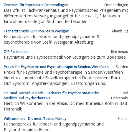
Kindertagesstaetten.
Zentrum für Psychiatrie Emmendingen
Emmendingen
Das ZfP ist Fachkrankenhaus und Psychiatrisches Pflegeheim mit
differenziertem Versorgungsangebot für die ca. 1, 3 Millionen
Einwohner der Region Süd- und Mittelbaden.
Facharztpraxis KJPP von Steffi Wesiger
Altenburg
Facharztpraxis für Kinder- und Jugendpsychiatrie & -
psychotherapie von Steffi Wesiger in Altenburg
ZfP Reichenau
Reichenau
Psychiatrie und Psychosomatik von Stuttgart bis zum Bodensee
Praxis für Psychiatrie und Psychotherapie in Senden/Westfalen
Senden
Praxis für Psychiatrie und Psychotherapie in Senden/Westfalen
bietet u.a. ambulante Einzeltherapien bei Depressionen, Burn-
Out-Syndrom, Angsterkrankungen, Essstörungen und
Schlafstörungen.
Dr. med. Kornelius Roth - Facharzt für Psychosomatische
Bad
Medizin und Psychotherapie
Herrenalb
Herzlich Willkommen in der Praxis Dr. med Kornelius Roth in Bad
Herrenalb
Willkommen - Dr. med. Tobias Hülsey
Erkner
Facharztpraxis für Kinder- und Jugendpsychiatrie und
Psychotherapie in Erkner