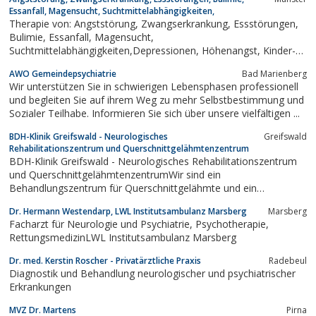
Essanfall, Magensucht, Suchtmittelabhängigkeiten,
Therapie von: Angststörung, Zwangserkrankung, Essstörungen,
Bulimie, Essanfall, Magensucht,
Suchtmittelabhängigkeiten,Depressionen, Höhenangst, Kinder-
Jugendlichen-psychotherapie, Herzphobie, Panikstörungen,
AWO Gemeindepsychiatrie
Bad Marienberg
Schlafstörungen, Stress, Selbsthilfe
Wir unterstützen Sie in schwierigen Lebensphasen professionell
und begleiten Sie auf ihrem Weg zu mehr Selbstbestimmung und
Sozialer Teilhabe. Informieren Sie sich über unsere vielfältigen ...
BDH-Klinik Greifswald - Neurologisches
Greifswald
Rehabilitationszentrum und Querschnittgelähmtenzentrum
BDH-Klinik Greifswald - Neurologisches Rehabilitationszentrum
und QuerschnittgelähmtenzentrumWir sind ein
Behandlungszentrum für Querschnittgelähmte und ein
Schwerpunktzentrum zur Behandlung schwerer Schädel-Hirn-
Dr. Hermann Westendarp, LWL Institutsambulanz Marsberg
Marsberg
Schädigungen in Mecklenburg-Vorpommern. Unsere
Facharzt für Neurologie und Psychiatrie, Psychotherapie,
Internetpräsenz soll Ihnen dabei helfen, sich in diesem Umfeld...
RettungsmedizinLWL Institutsambulanz Marsberg
Dr. med. Kerstin Roscher - Privatärztliche Praxis
Radebeul
Diagnostik und Behandlung neurologischer und psychiatrischer
Erkrankungen
MVZ Dr. Martens
Pirna