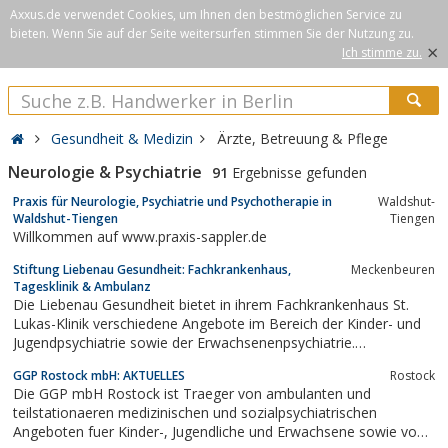
Axxus.de verwendet Cookies, um Ihnen den bestmöglichen Service zu
bieten. Wenn Sie auf der Seite weitersurfen stimmen Sie der Nutzung zu.
×
Ich stimme zu.
Gesundheit & Medizin
Ärzte, Betreuung & Pflege
Neurologie & Psychiatrie
91
Ergebnisse gefunden
Praxis für Neurologie, Psychiatrie und Psychotherapie in
Waldshut-
Waldshut-Tiengen
Tiengen
Willkommen auf www.praxis-sappler.de
Stiftung Liebenau Gesundheit: Fachkrankenhaus,
Meckenbeuren
Tagesklinik & Ambulanz
Die Liebenau Gesundheit bietet in ihrem Fachkrankenhaus St.
Lukas-Klinik verschiedene Angebote im Bereich der Kinder- und
Jugendpsychiatrie sowie der Erwachsenenpsychiatrie.
Sozialtherapeutische Heime an mehreren Standorten geben
GGP Rostock mbH: AKTUELLES
Rostock
dabei Menschen ein Zuhause, die eine längerfristige umfassende
Die GGP mbH Rostock ist Traeger von ambulanten und
Begleitung benötigen.
teilstationaeren medizinischen und sozialpsychiatrischen
Angeboten fuer Kinder-, Jugendliche und Erwachsene sowie von