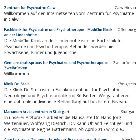
Zentrum für Psychiatrie Calw
Calw-Hirsau
Willkommen auf den Internetseiten vom Zentrum für Psychiatrie
in Calw!
Fachklinik für Psychiatrie und Psychotherapie - MediClin Klinik
Offenburg
an der Lindenhöhe
Die MediClin Klinik an der Lindenhöhe ist eine Fachklinik für
Psychiatrie und Psychotherapie. Behandelt werden hier
Erwachsene, Kinder und Jugendliche.
Gemeinschaftspraxis für Psychiatrie und Psychotherapie in
Zweibrücken
Zweibrücken
Willkommen
Klinik Dr. Steib
Königstein
Die Klinik Dr. Steib ist ein Fachkrankenhaus für Psychiatrie,
Neurologie und Psychosomatik mit 36 Betten. Wir garantieren
eine optimale, individuelle Behandlung auf höchstem Niveau.
Marianum Ärztezentrum in Stuttgart
Stuttgart
In unserer Arztpraxis arbeiten die Hausärzte Dr. Hans-Jörg
Wertenauer, Wolfgang Dietrich, Dr. Karin Uhland-Feichtiger und
die Psychiaterin Regine Battermann. Ab April 2015 wird die
Neurologin Dr. Tyuchova unser Team verstärken
Angststörung, Zwangserkrankung, Essstörungen, Bulimie,
Münster