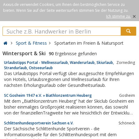
Axxus.de verwendet Cookies, um Ihnen den bestmöglichen Service zu
bieten. Wenn Sie auf der Seite weitersurfen stimmen Sie der Nutzung zu.
×
Ich stimme zu.
Sport & Fitness
Sportarten im Freien & Natursport
Wintersport & Ski
90
Ergebnisse gefunden
Urlaubstipps Portal - Wellnessurlaub, Wanderurlaub, Skiurlaub,
Zorneding
Strandurlaub, Ostseeurlaub
Das Urlaubstipps Portal verfügt über ausgesuchte Empfehlungen
von Hotels, Urlaubsregionen und Wellnessurlaub für Ihren
nächsten Erholungsurlaub oder Gesundheitsurlaub.
SC Gosheim 1947 e.V. » Biathlonzentrum Heuberg
Gosheim
Mit dem „Biathlonzentrum Heuberg“ hat der Skiclub Gosheim ein
bisher einmaliges Großprojekt realisieren können, das sowohl
von der finanziellenTragweite her wie hinsichtlich der Entwicklung
des Leistungssports eine ganz neue Herausforderung für den
Schlittenhundesportverein Sachsen e.V.
Schöneck
Verein darstellte.
Der Sächsische Schlittenhunde Sportverein - die
Informationsquelle für den Schlittenhundesport mit dem