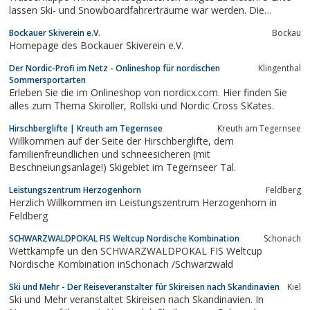
lassen Ski- und Snowboardfahrerträume war werden. Die
Flutlichtanlagen ermöglichen den Wintersportspaß bis 22 Uhr.
Bockauer Skiverein e.V.
Bockau
Homepage des Bockauer Skiverein e.V.
Der Nordic-Profi im Netz - Onlineshop für nordischen
Klingenthal
Sommersportarten
Erleben Sie die im Onlineshop von nordicx.com. Hier finden Sie
alles zum Thema Skiroller, Rollski und Nordic Cross SKates.
Hirschberglifte | Kreuth am Tegernsee
Kreuth am Tegernsee
Willkommen auf der Seite der Hirschberglifte, dem
familienfreundlichen und schneesicheren (mit
Beschneiungsanlage!) Skigebiet im Tegernseer Tal.
Leistungszentrum Herzogenhorn
Feldberg
Herzlich Willkommen im Leistungszentrum Herzogenhorn in
Feldberg
SCHWARZWALDPOKAL FIS Weltcup Nordische Kombination
Schonach
Wettkämpfe un den SCHWARZWALDPOKAL FIS Weltcup
Nordische Kombination inSchonach /Schwarzwald
Ski und Mehr - Der Reiseveranstalter für Skireisen nach Skandinavien
Kiel
Ski und Mehr veranstaltet Skireisen nach Skandinavien. In