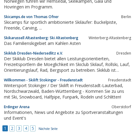
Norwegen führen wir Hemsedal, Skeikampen, Gala und
Hovringen im Programm.
Skicamps.de von Thomas Ofner
Berlin
Skicamps für sportlich ambitionierte Skiläufer: Buckelpiste,
Freeride, Carving, ...
Skikarussell Altastenberg: Ski Altastenberg
Winterberg-Altastenberg
Das Familienskigebiet am Kahlen Asten
Skiklub Dresden-Niedersedlitz e.V.
Dresden
Der Skiklub Dresden bietet allen Leistungsorientierten,
Freizeitsportlern die Moeglichkeit im Skiclub Skilauf, Rollski, Lauf,
Orientierungslauf, Rad, Bergsport zu betreiben. Skiklub ist
Veranstalter des Wilischlauf, Maldencross, Herbstwaldlauf
Willkommen - Skilift Stokinger - Freudenstadt
Freudenstadt
Klotzsche
Wintersport Stokinger / Der Skilift in Freudenstadt-Lauterbad,
Nordschwarzwald, Baden-Württemberg - Kommen Sie zu uns
mit Ski, Snowboard, Halfpipe, Funpark, Rodeln und Schlitten!
Erdinger Arena
Oberstdorf
Informationen, News und Angebote zu Sportveranstaltungen
und Event's
1
2
3
4
5
Nächste Seite