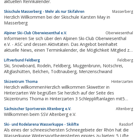
aktuellen Rennkalender.
Skischule Masserberg - Mehr als nur Skifahren
Masserberg
Herzlich Willkommen bei der Skischule Karsten May in
Masserberg
Alpiner Ski-Club Oberwiesenthal e.V.
Oberwiesenthal
Informieren Sie sich über den Alpinen Ski-Club Oberwiesenthal
e.V. - ASC und dessen Aktivitäten. Das Angebot beinhaltet
aktuelle News, einen Terminkalender, die Möglichkeit Mitglied zu
werden u.v.a.m.
Liftverbund Feldberg
Feldberg
Ski, Snowboard, Rodeln, Feldberg, Muggenbrunn, Notschrei,
Altglashütten, Belchen, Todtnauberg, Menzenschwand
Skizentrum Thoma
Hinterzarten
Herzlich willkommenHerzlich willkommen Skiwetter in
Hinterzarten Wir begrüßen Sie herzlich auf der Seite des
Skizentrums Thoma in Hinterzarten 3 Schleppliftanlagen mit5
Abfahrtsmöglichkeiten auf einer Gesamtlänge von 4 km laden Sie
Sächsischer Sportverein Altenberg e.V.
Altenberg
zu einem wunderbaren Skierlebnis ein! Öffnungszeiten
Willkommen beim SSV Altenberg e.V.
Tagesbetrieb Sa und So von 9.00-16.30 Uhr...
Ski- und Rodelarena Wasserkuppe - Skilifte
Rasdorf
Als eines der schneesichersten Schneegebiete der Rhön hat die
Wasserkuppe Wintersportbegeisterten einiges zu bieten: 5 Lifte