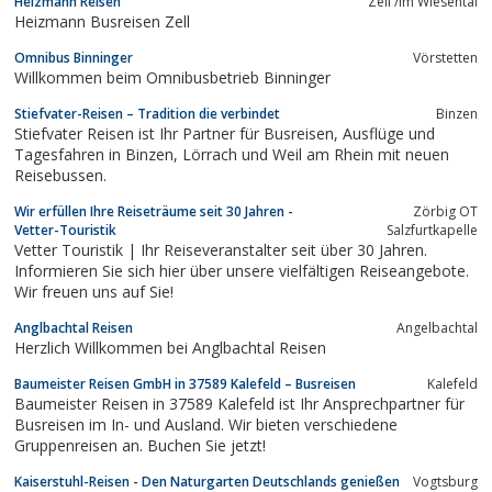
Heizmann Reisen
Zell /im Wiesental
Heizmann Busreisen Zell
Omnibus Binninger
Vörstetten
Willkommen beim Omnibusbetrieb Binninger
Stiefvater-Reisen – Tradition die verbindet
Binzen
Stiefvater Reisen ist Ihr Partner für Busreisen, Ausflüge und
Tagesfahren in Binzen, Lörrach und Weil am Rhein mit neuen
Reisebussen.
Wir erfüllen Ihre Reiseträume seit 30 Jahren -
Zörbig OT
Vetter-Touristik
Salzfurtkapelle
Vetter Touristik | Ihr Reiseveranstalter seit über 30 Jahren.
Informieren Sie sich hier über unsere vielfältigen Reiseangebote.
Wir freuen uns auf Sie!
Anglbachtal Reisen
Angelbachtal
Herzlich Willkommen bei Anglbachtal Reisen
Baumeister Reisen GmbH in 37589 Kalefeld – Busreisen
Kalefeld
Baumeister Reisen in 37589 Kalefeld ist Ihr Ansprechpartner für
Busreisen im In- und Ausland. Wir bieten verschiedene
Gruppenreisen an. Buchen Sie jetzt!
Kaiserstuhl-Reisen - Den Naturgarten Deutschlands genießen
Vogtsburg