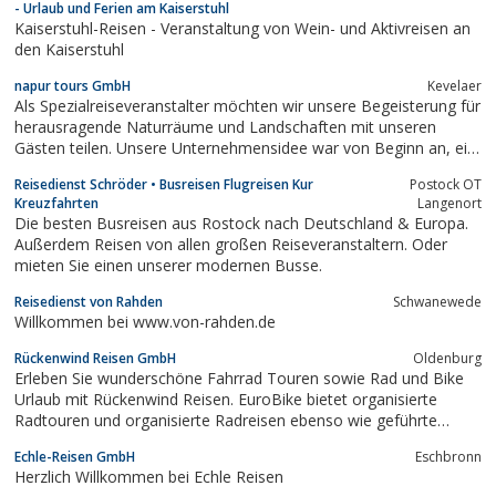
- Urlaub und Ferien am Kaiserstuhl
Kaiserstuhl-Reisen - Veranstaltung von Wein- und Aktivreisen an
den Kaiserstuhl
napur tours GmbH
Kevelaer
Als Spezialreiseveranstalter möchten wir unsere Begeisterung für
herausragende Naturräume und Landschaften mit unseren
Gästen teilen. Unsere Unternehmensidee war von Beginn an, ein
Reiseunternehmen zu konzipieren, das sich durch einen sehr
Reisedienst Schröder • Busreisen Flugreisen Kur
Postock OT
persönlichen und individuellen Service sowie durch attraktive und
Kreuzfahrten
Langenort
ausgefallene...
Die besten Busreisen aus Rostock nach Deutschland & Europa.
Außerdem Reisen von allen großen Reiseveranstaltern. Oder
mieten Sie einen unserer modernen Busse.
Reisedienst von Rahden
Schwanewede
Willkommen bei www.von-rahden.de
Rückenwind Reisen GmbH
Oldenburg
Erleben Sie wunderschöne Fahrrad Touren sowie Rad und Bike
Urlaub mit Rückenwind Reisen. EuroBike bietet organisierte
Radtouren und organisierte Radreisen ebenso wie geführte
Radtouren für einen unvergesslichen Radurlaub oder spannende
Echle-Reisen GmbH
Eschbronn
Radtouren und Radreisen.
Herzlich Willkommen bei Echle Reisen