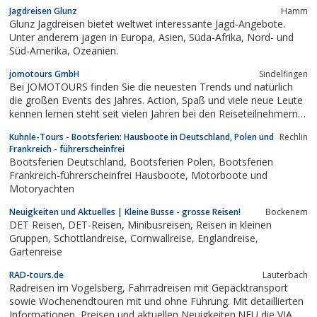
Jagdreisen Glunz
Hamm
Glunz Jagdreisen bietet weltwet interessante Jagd-Angebote.
Unter anderem jagen in Europa, Asien, Süda-Afrika, Nord- und
Süd-Amerika, Ozeanien.
jomotours GmbH
Sindelfingen
Bei JOMOTOURS finden Sie die neuesten Trends und natürlich
die großen Events des Jahres. Action, Spaß und viele neue Leute
kennen lernen steht seit vielen Jahren bei den Reiseteilnehmern
im Vordergrund.Bei JOMOTOURS findet man Städtereisen mit
Kuhnle-Tours - Bootsferien: Hausboote in Deutschland, Polen und
Rechlin
dem Reisebus nach Amsterdam, nach Paris, nach Prag, nach
Frankreich - führerscheinfrei
Mailand.Außerdem...
Bootsferien Deutschland, Bootsferien Polen, Bootsferien
Frankreich-führerscheinfrei Hausboote, Motorboote und
Motoryachten
Neuigkeiten und Aktuelles | Kleine Busse - grosse Reisen!
Bockenem
DET Reisen, DET-Reisen, Minibusreisen, Reisen in kleinen
Gruppen, Schottlandreise, Cornwallreise, Englandreise,
Gartenreise
RAD-tours.de
Lauterbach
Radreisen im Vogelsberg, Fahrradreisen mit Gepäcktransport
sowie Wochenendtouren mit und ohne Führung. Mit detaillierten
Informationen, Preisen und aktuellen Neuigkeiten.NEU die VIA