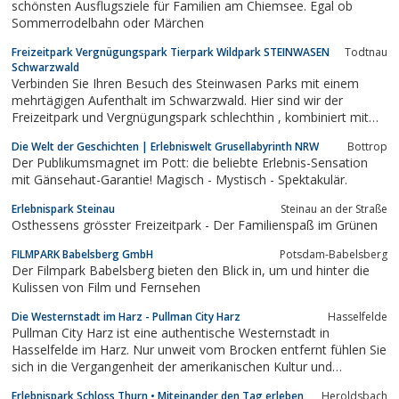
schönsten Ausflugsziele für Familien am Chiemsee. Egal ob
Sommerrodelbahn oder Märchen
Freizeitpark Vergnügungspark Tierpark Wildpark STEINWASEN
Todtnau
Schwarzwald
Verbinden Sie Ihren Besuch des Steinwasen Parks mit einem
mehrtägigen Aufenthalt im Schwarzwald. Hier sind wir der
Freizeitpark und Vergnügungspark schlechthin , kombiniert mit
vielerlei Tieren in unserem Tierpark , alles verbunden mit einer
Die Welt der Geschichten | Erlebniswelt Grusellabyrinth NRW
Bottrop
der größten hölzernen Hängebrücke in Süddeutschland.Unsere
Der Publikumsmagnet im Pott: die beliebte Erlebnis-Sensation
Partnerhotels liegen...
mit Gänsehaut-Garantie! Magisch - Mystisch - Spektakulär.
Erlebnispark Steinau
Steinau an der Straße
Osthessens grösster Freizeitpark - Der Familienspaß im Grünen
FILMPARK Babelsberg GmbH
Potsdam-Babelsberg
Der Filmpark Babelsberg bieten den Blick in, um und hinter die
Kulissen von Film und Fernsehen
Die Westernstadt im Harz - Pullman City Harz
Hasselfelde
Pullman City Harz ist eine authentische Westernstadt in
Hasselfelde im Harz. Nur unweit vom Brocken entfernt fühlen Sie
sich in die Vergangenheit der amerikanischen Kultur und
Geschichte zurückversetzt. Pullman City/Harz ist dabei völlig
Erlebnispark Schloss Thurn • Miteinander den Tag erleben
Heroldsbach