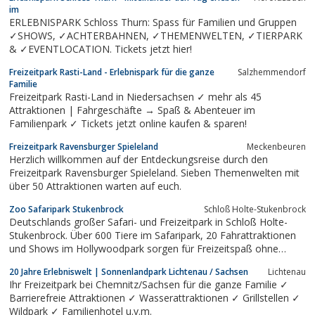
gewaltfrei, d.h. es wird nicht geschossen und auf jegliche
im
Gewaltverherrlichung verzichtet. Die...
ERLEBNISPARK Schloss Thurn: Spass für Familien und Gruppen
✓SHOWS, ✓ACHTERBAHNEN, ✓THEMENWELTEN, ✓TIERPARK
& ✓EVENTLOCATION. Tickets jetzt hier!
Freizeitpark Rasti-Land - Erlebnispark für die ganze
Salzhemmendorf
Familie
Freizeitpark Rasti-Land in Niedersachsen ✓ mehr als 45
Attraktionen | Fahrgeschäfte → Spaß & Abenteuer im
Familienpark ✓ Tickets jetzt online kaufen & sparen!
Freizeitpark Ravensburger Spieleland
Meckenbeuren
Herzlich willkommen auf der Entdeckungsreise durch den
Freizeitpark Ravensburger Spieleland. Sieben Themenwelten mit
über 50 Attraktionen warten auf euch.
Zoo Safaripark Stukenbrock
Schloß Holte-Stukenbrock
Deutschlands großer Safari- und Freizeitpark in Schloß Holte-
Stukenbrock. Über 600 Tiere im Safaripark, 20 Fahrattraktionen
und Shows im Hollywoodpark sorgen für Freizeitspaß ohne
Grenzen.
20 Jahre Erlebniswelt | Sonnenlandpark Lichtenau / Sachsen
Lichtenau
Ihr Freizeitpark bei Chemnitz/Sachsen für die ganze Familie ✓
Barrierefreie Attraktionen ✓ Wasserattraktionen ✓ Grillstellen ✓
Wildpark ✓ Familienhotel u.v.m.