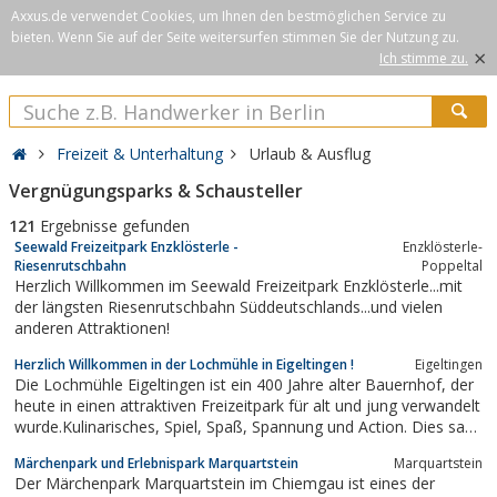
Axxus.de verwendet Cookies, um Ihnen den bestmöglichen Service zu
bieten. Wenn Sie auf der Seite weitersurfen stimmen Sie der Nutzung zu.
×
Ich stimme zu.
Freizeit & Unterhaltung
Urlaub & Ausflug
Vergnügungsparks & Schausteller
121
Ergebnisse gefunden
Seewald Freizeitpark Enzklösterle -
Enzklösterle-
Riesenrutschbahn
Poppeltal
Herzlich Willkommen im Seewald Freizeitpark Enzklösterle...mit
der längsten Riesenrutschbahn Süddeutschlands...und vielen
anderen Attraktionen!
Herzlich Willkommen in der Lochmühle in Eigeltingen !
Eigeltingen
Die Lochmühle Eigeltingen ist ein 400 Jahre alter Bauernhof, der
heute in einen attraktiven Freizeitpark für alt und jung verwandelt
wurde.Kulinarisches, Spiel, Spaß, Spannung und Action. Dies sagt
wohl alles über die Lochmühle Eigeltingen aus. Ob Kutsch- und
Märchenpark und Erlebnispark Marquartstein
Marquartstein
Traktorfahrten, Moto-Cross mit Vierradmotorrädern oder unser...
Der Märchenpark Marquartstein im Chiemgau ist eines der