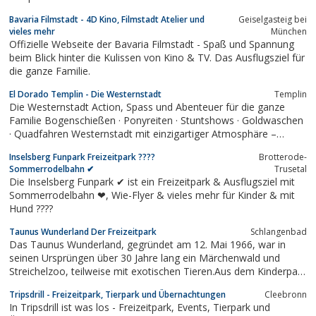
Bavaria Filmstadt - 4D Kino, Filmstadt Atelier und
Geiselgasteig bei
vieles mehr
München
Offizielle Webseite der Bavaria Filmstadt - Spaß und Spannung
beim Blick hinter die Kulissen von Kino & TV. Das Ausflugsziel für
die ganze Familie.
El Dorado Templin - Die Westernstadt
Templin
Die Westernstadt Action, Spass und Abenteuer für die ganze
Familie Bogenschießen · Ponyreiten · Stuntshows · Goldwaschen
· Quadfahren Westernstadt mit einzigartiger Atmosphäre –
Urlaub in Norddeutschland
Inselsberg Funpark Freizeitpark ????
Brotterode-
Sommerrodelbahn ✔
Trusetal
Die Inselsberg Funpark ✔ ist ein Freizeitpark & Ausflugsziel mit
Sommerrodelbahn ❤, Wie-Flyer & vieles mehr für Kinder & mit
Hund ????
Taunus Wunderland Der Freizeitpark
Schlangenbad
Das Taunus Wunderland, gegründet am 12. Mai 1966, war in
seinen Ursprüngen über 30 Jahre lang ein Märchenwald und
Streichelzoo, teilweise mit exotischen Tieren.Aus dem Kinderpark
für Drei- bis Sechsjährige wurde ein Freizeitpark für alle
Tripsdrill - Freizeitpark, Tierpark und Übernachtungen
Cleebronn
Altersgruppen und die ganze Familie geschaffen. Somit wurde
In Tripsdrill ist was los - Freizeitpark, Events, Tierpark und
aus einem Märchenwald der...