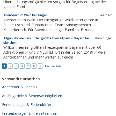
Übernachtungsmöglichkeiten sorgen für Begeisterung bei der
ganzen Familie!
Abenteuer im Wald Kenzingen
Seelbach
Abenteuer im Wald. Der einzigartige Waldklettergarten in
Süddeutschland. Funparcours, Teamtrainingsbereich,
Kinderbereich. Für Abenteuerlustige, Familien, Firmen,
Schulklassen, Vereine.
Allgäu Skyline Park | Der größte Freizeitpark in Bayern bei
Rammingen
München!
Willkommen im größten Freizeitpark in Bayern mit über 60
Attraktionen ✅ und 7 NEUHEITEN in der Saison 2018! ✅ Viele
Achterbahnen und mehr warten auf euch!
1
2
3
4
5
6
7
Nächste Seite
Verwandte Branchen
Abenteuer & Erlebnis
Ausflugsziele & Sehenswürdigkeiten
Ferienanlagen & Feriendörfer
Freizeitanlagen & Freizeitzentrum