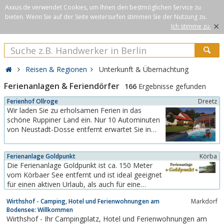
Axxus.de verwendet Cookies, um Ihnen den bestmöglichen Service zu
bieten. Wenn Sie auf der Seite weitersurfen stimmen Sie der Nutzung zu.
×
Ich stimme zu.
Reisen & Regionen
Unterkunft & Übernachtung
Ferienanlagen & Feriendörfer
166
Ergebnisse gefunden
Ferienhof Ollroge
Dreetz
Wir laden Sie zu erholsamen Ferien in das
schöne Ruppiner Land ein. Nur 10 Autominuten
von Neustadt-Dosse entfernt erwartet Sie in
mitten von Wäldern und Seen unser idyllisch
gelegener Ferienhof.2 Ferienhäuser, davon ein
Ferienanlage Goldpunkt
Körba
Haus barrierefrei, und 2 Ferienwohnungen
Die Ferienanlage Goldpunkt ist ca. 150 Meter
bieten ausreichend Platz für 15 Personen.
vom Körbaer See entfernt und ist ideal geeignet
Während Ihres...
für einen aktiven Urlaub, als auch für eine
Erholung in einer ruhigen, fast unberührten
Wirthshof - Camping, Hotel und Ferienwohnungen am
Markdorf
Natur.
Bodensee: Willkommen
Wirthshof - Ihr Campingplatz, Hotel und Ferienwohnungen am