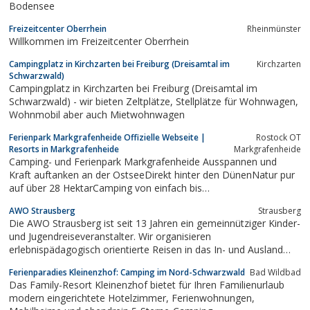
Bodensee
Freizeitcenter Oberrhein
Rheinmünster
Willkommen im Freizeitcenter Oberrhein
Campingplatz in Kirchzarten bei Freiburg (Dreisamtal im
Kirchzarten
Schwarzwald)
Campingplatz in Kirchzarten bei Freiburg (Dreisamtal im
Schwarzwald) - wir bieten Zeltplätze, Stellplätze für Wohnwagen,
Wohnmobil aber auch Mietwohnwagen
Ferienpark Markgrafenheide Offizielle Webseite |
Rostock OT
Resorts in Markgrafenheide
Markgrafenheide
Camping- und Ferienpark Markgrafenheide Ausspannen und
Kraft auftanken an der OstseeDirekt hinter den DünenNatur pur
auf über 28 HektarCamping von einfach bis
anspruchsvollFerienhäuser für die ganze FamilieAppartements
AWO Strausberg
Strausberg
mit KomfortViele FreizeitangeboteRostock und Warnemünde in
Die AWO Strausberg ist seit 13 Jahren ein gemeinnütziger Kinder-
unmittelbarer Umgebung...
und Jugendreiseveranstalter. Wir organisieren
erlebnispädagogisch orientierte Reisen in das In- und Ausland
und internationale Begegnungen sowie die Aus- und
Ferienparadies Kleinenzhof: Camping im Nord-Schwarzwald
Bad Wildbad
Weiterbildung von Betreuerinnen.
Das Family-Resort Kleinenzhof bietet für Ihren Familienurlaub
modern eingerichtete Hotelzimmer, Ferienwohnungen,