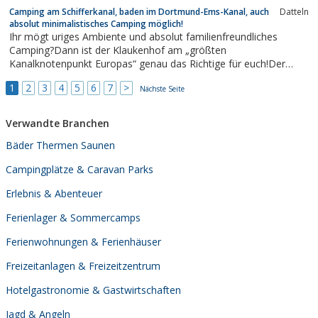
Camping am Schifferkanal, baden im Dortmund-Ems-Kanal, auch
Datteln
absolut minimalistisches Camping möglich!
Ihr mögt uriges Ambiente und absolut familienfreundliches
Camping?Dann ist der Klaukenhof am „größten
Kanalknotenpunkt Europas“ genau das Richtige für euch!Der
Campingplatz liegt direkt am Lainpfad der Kanalkreuzung
1
2
3
4
5
6
7
>
Dortmund-Ems- und Wesel-Datteln- Kanal und ist ein Tipp für
Nächste Seite
Entspannungsurlauber im Ruhrgebiet.Der Fluss Lippe,...
Verwandte Branchen
Bäder Thermen Saunen
Campingplätze & Caravan Parks
Erlebnis & Abenteuer
Ferienlager & Sommercamps
Ferienwohnungen & Ferienhäuser
Freizeitanlagen & Freizeitzentrum
Hotelgastronomie & Gastwirtschaften
Jagd & Angeln