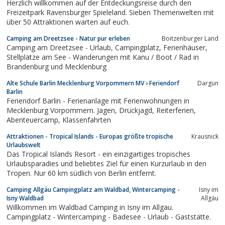
Herzlich willkommen auf der Entdeckungsreise durch den
Freizeitpark Ravensburger Spieleland. Sieben Themenwelten mit
über 50 Attraktionen warten auf euch.
Camping am Dreetzsee - Natur pur erleben
Boitzenburger Land
Camping am Dreetzsee - Urlaub, Campingplatz, Ferienhäuser,
Stellplätze am See - Wanderungen mit Kanu / Boot / Rad in
Brandenburg und Mecklenburg
Alte Schule Barlin Mecklenburg Vorpommern MV › Feriendorf
Dargun
Barlin
Feriendorf Barlin - Ferienanlage mit Ferienwohnungen in
Mecklenburg Vorpommern. Jagen, Drückjagd, Reiterferien,
Abenteuercamp, Klassenfahrten
Attraktionen - Tropical Islands - Europas größte tropische
Krausnick
Urlaubswelt
Das Tropical Islands Resort - ein einzigartiges tropisches
Urlaubsparadies und beliebtes Ziel für einen Kurzurlaub in den
Tropen. Nur 60 km südlich von Berlin entfernt.
Camping Allgäu Campingplatz am Waldbad, Wintercamping -
Isny im
Isny Waldbad
Allgäu
Willkommen im Waldbad Camping in Isny im Allgäu.
Campingplatz - Wintercamping - Badesee - Urlaub - Gaststätte.