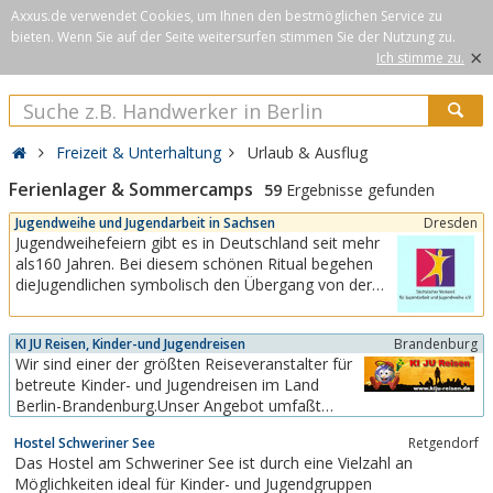
Axxus.de verwendet Cookies, um Ihnen den bestmöglichen Service zu
bieten. Wenn Sie auf der Seite weitersurfen stimmen Sie der Nutzung zu.
×
Ich stimme zu.
Freizeit & Unterhaltung
Urlaub & Ausflug
Ferienlager & Sommercamps
59
Ergebnisse gefunden
Jugendweihe und Jugendarbeit in Sachsen
Dresden
Jugendweihefeiern gibt es in Deutschland seit mehr
als160 Jahren. Bei diesem schönen Ritual begehen
dieJugendlichen symbolisch den Übergang von der
Kindheitzum Erwachsenwerden. Seit 1990 machen
wir uns für die Jugendhilfe und Jugendweihe stark und
KI JU Reisen, Kinder-und Jugendreisen
Brandenburg
pflegen damit eine bald 170-jährige Tradition. Wir
Wir sind einer der größten Reiseveranstalter für
sehen und verstehen uns als...
betreute Kinder- und Jugendreisen im Land
Berlin-Brandenburg.Unser Angebot umfaßt
Kinderreisen, Jugendreisen, Sprachreisen sowie
Hostel Schweriner See
Retgendorf
Klassen- bzw. Gruppenfahrten.
Das Hostel am Schweriner See ist durch eine Vielzahl an
Möglichkeiten ideal für Kinder- und Jugendgruppen