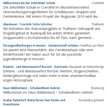
Willkommen bei der Sirksfelder Schule
Coesfeld
Atmosphäre.
Die Sirksfelder Schule in Coesfeld im Münsterland bietet
Übernachtungsmöglichkeiten für Schulklassen, Gruppen und
Familenkreise. Mit einem Projekt der Regionale 2016 wird die
ZunkftsLANDSchule die Region unterstützen.
Abenteuer- Touristik Sofia Schröter
Thalheim
Wir betreiben den Walcampingplatz in Thalheim. Gekoppelt ans
Erzgebirgsbad ist Badespaß bei jedem Wetter garantiert.
Gruppenzelte u Kochutensilien bis 60 Pers. kann gemietet
werden. Tipi, Campingwagen, Bungalow u.Bau-Wohnwagen
Die Jugendherbergen in Hessen - Gemeinschaft erleben
Frankfurt am Main
stehen als ÜN bereit. Reiter können Pferde auf unserer Wiese
Sie planen eine Klassenfahrt, den Familienurlaub oder eine
abstellen.Veranstaltungen organisieren wir...
Kinderfreizeit? Wir haben auch für Sie die passende
Jugendherberge in Hessen!
Erlebnis - und Abenteuerhof Borstel - Startseite
Neustadt am Rübenberge
Erlebnis - und Abenteuerhof Borstel. Klettern, Bogenschießen,
Kindergeburtstage und vieles mehr in einer unverwechselbar
urigen Atmosphäre.
Haus Wildtierland – Schullandheim Gehren
Strasburg
Willkommen im Haus Wildtierland – Schullandheim Gehren
Araber Reiterhof, Reiterferien fuer Kinder und
Fürstenberg/Havel
Erwachsene