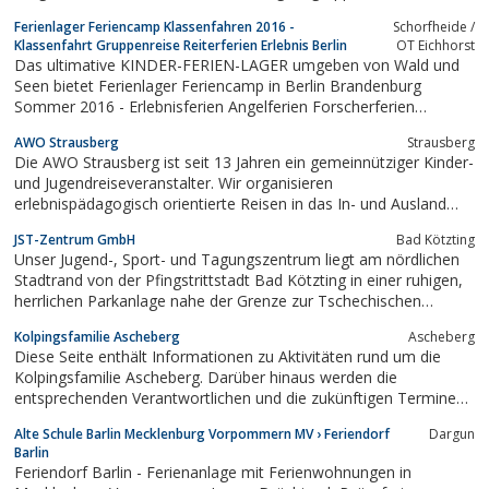
Ferienlager Feriencamp Klassenfahren 2016 -
Schorfheide /
Klassenfahrt Gruppenreise Reiterferien Erlebnis Berlin
OT Eichhorst
Das ultimative KINDER-FERIEN-LAGER umgeben von Wald und
Seen bietet Ferienlager Feriencamp in Berlin Brandenburg
Sommer 2016 - Erlebnisferien Angelferien Forscherferien
Gruppenreise Klassenfahrt Reiterhof Reitanlage Reiterwoche
AWO Strausberg
Strausberg
Reiterferien.
Die AWO Strausberg ist seit 13 Jahren ein gemeinnütziger Kinder-
und Jugendreiseveranstalter. Wir organisieren
erlebnispädagogisch orientierte Reisen in das In- und Ausland
und internationale Begegnungen sowie die Aus- und
JST-Zentrum GmbH
Bad Kötzting
Weiterbildung von Betreuerinnen.
Unser Jugend-, Sport- und Tagungszentrum liegt am nördlichen
Stadtrand von der Pfingstrittstadt Bad Kötzting in einer ruhigen,
herrlichen Parkanlage nahe der Grenze zur Tschechischen
Republik. Durch die zentrale Lage im Bayerischen Wald und das
Kolpingsfamilie Ascheberg
Ascheberg
umfangreiche Angebot auf unserer Anlage, bieten sich vielfältige
Diese Seite enthält Informationen zu Aktivitäten rund um die
Möglichkeiten zur...
Kolpingsfamilie Ascheberg. Darüber hinaus werden die
entsprechenden Verantwortlichen und die zukünftigen Termine
auf den Seiten vorgestellt. Darüber hinaus zeigen wir ganz viele
Alte Schule Barlin Mecklenburg Vorpommern MV › Feriendorf
Dargun
Bilder von unseren vielen Veranstaltungen.
Barlin
Feriendorf Barlin - Ferienanlage mit Ferienwohnungen in