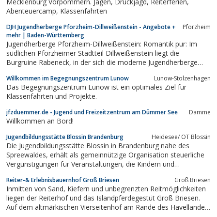
Mecklenburg Vorpommern. Jagen, Drückjagd, Reiterferien,
Abenteuercamp, Klassenfahrten
DJH Jugendherberge Pforzheim-Dillweißenstein - Angebote +
Pforzheim
mehr | Baden-Württemberg
Jugendherberge Pforzheim-Dillweißenstein: Romantik pur: Im
südlichen Pforzheimer Stadtteil Dillweißenstein liegt die
Burgruine Rabeneck, in der sich die moderne Jugendherberge
befindet. Zu Füßen: Das Nagoldtal.
Willkommen im Begegnungszentrum Lunow
Lunow-Stolzenhagen
Das Begegnungszentrum Lunow ist ein optimales Ziel für
Klassenfahrten und Projekte.
jfzduemmer.de - Jugend und Freizeitzentrum am Dümmer See
Damme
Willkommen an Bord!
Jugendbildungsstätte Blossin Brandenburg
Heidesee/ OT Blossin
Die Jugendbildungsstätte Blossin in Brandenburg nahe des
Spreewaldes, erhält als gemeinnützige Organisation steuerliche
Vergünstigungen für Veranstaltungen, die Kindern und
Jugendlichen zugute kommen und gleichzeitig Lehrcharakter
Reiter-& Erlebnisbauernhof Groß Briesen
Groß Briesen
haben sowie den Fokus auf Sport legen. Dies gilt nicht nur für
Inmitten von Sand, Kiefern und unbegrenzten Reitmöglichkeiten
eigene Veranstaltungen, sondern...
liegen der Reiterhof und das Islandpferdegestüt Groß Briesen.
Auf dem altmärkischen Vierseitenhof am Rande des Havellandes
begrüßen wir unsere Gäste in familiärer und kinderfreundlicher