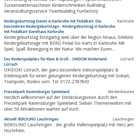
Zuckerwattemaschinen Kinderschminken Bullriding
Veranstaltungsservice Teambuilding Funfactory
Kindergeburtstag Events in Karlsruhe mit Pedalkart. Die
Karlsruhe
besonderen Kindergeburtstage - Kindergeburtstag in Karlsruhe
mit Pedalkart Eventhaus Karlsruhe
Kindergeburtstag Einzigartig weit über die Region hinaus. Erlebnis
Kindergeburtstage mit BERG Pedal Go-Karts in Karlsruhe Mit
Spiel, Spaß Bewegung in der Natur. Wir machen Euren
besonderen Tag mit Euren Freunden unvergesslich.
Der Kinderspielplatz für Klein & Groß - OKIDOKI Kinderland
Lörrach
Lörrach
OKIDOKI Lörrach, der ganz besondere Indoorspielplatz &
Erlebnispark für einen gelungenen Kindergeburtstag mit Gokart,
Trampolin, Rodeo uvm. Tel. 0172-2787843
Freizeitpark Ravensburger Spieleland
Meckenbeuren
Herzlich willkommen auf der Entdeckungsreise durch den
Freizeitpark Ravensburger Spieleland. Sieben Themenwelten mit
über 50 Attraktionen warten auf euch.
Aktuell: BEROLINO Lauchringen
Lauchringen
BEROLINO Lauchringen - der große Hallenspielplatz mit Herz am
Hochrhein.