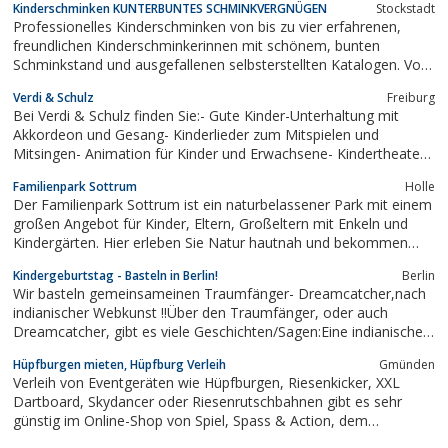
Kinderschminken KUNTERBUNTES SCHMINKVERGNÜGEN
Stockstadt
Professionelles Kinderschminken von bis zu vier erfahrenen,
freundlichen Kinderschminkerinnen mit schönem, bunten
Schminkstand und ausgefallenen selbsterstellten Katalogen. Vom
kleinen Kindergeburtstag bis zum mehrtägigen Straßenfest als
Verdi & Schulz
Freiburg
besonderes Highlight für alle Kids immer wieder ein beliebte
Bei Verdi & Schulz finden Sie:- Gute Kinder-Unterhaltung mit
Attraktion. Toller bunter...
Akkordeon und Gesang- Kinderlieder zum Mitspielen und
Mitsingen- Animation für Kinder und Erwachsene- Kindertheater
zum Selbermachen- anspruchsvolles Kinder-Entertainment-
Familienpark Sottrum
Holle
Mitmachtheater- Musiktheater- Bewegungstheater- etwas
Der Familienpark Sottrum ist ein naturbelassener Park mit einem
Zauberei- spontane...
großen Angebot für Kinder, Eltern, Großeltern mit Enkeln und
Kindergärten. Hier erleben Sie Natur hautnah und bekommen
dabei spielend Wissen vermittelt.
Kindergeburtstag - Basteln in Berlin!
Berlin
Wir basteln gemeinsameinen Traumfänger- Dreamcatcher,nach
indianischer Webkunst !!Über den Traumfänger, oder auch
Dreamcatcher, gibt es viele Geschichten/Sagen:Eine indianische
Überlieferung lautet:
Hüpfburgen mieten, Hüpfburg Verleih
Gmünden
Verleih von Eventgeräten wie Hüpfburgen, Riesenkicker, XXL
Dartboard, Skydancer oder Riesenrutschbahnen gibt es sehr
günstig im Online-Shop von Spiel, Spass & Action, dem
Spezialisten für die Rahmengestaltung von Events und