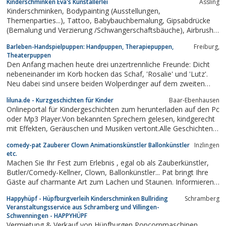
Kinderschminken Eva's Kunstallerlei
Assling
Kinderschminken, Bodypainting (Ausstellungen,
Themenparties...), Tattoo, Babybauchbemalung, Gipsabdrücke
(Bemalung und Verzierung /Schwangerschaftsbäuche), Airbrush,
Kunst auf Seide uvm.... für mich kein Problem. Ich bringe "Farbe"
Barleben-Handspielpuppen: Handpuppen, Therapiepuppen,
Freiburg,
in Ihren Event.Aktionsradius: München und Umgebung,
Theaterpuppen
Rosenheim, Ebersberg,...
Den Anfang machen heute drei unzertrennliche Freunde: Dicht
nebeneinander im Korb hocken das Schaf, 'Rosalie' und 'Lutz'.
Neu dabei sind unsere beiden Wolperdinger auf dem zweiten
Bild. Beim nächsten Bild sind sich die Beiden nicht einig, ob sie
liluna.de - Kurzgeschichten für Kinder
Baar-Ebenhausen
Freunde sind oder eher nicht...Die Ziege ist auch wieder da und...
Onlineportal für Kindergeschichten zum herunterladen auf den Pc
oder Mp3 Player.Von bekannten Sprechern gelesen, kindgerecht
mit Effekten, Geräuschen und Musiken vertont.Alle Geschichten
wurden in die Kategorien Abenteuer, Märchen, Fantasy,
comedy-pat Zauberer Clown Animationskünstler Ballonkünstler
Inzlingen
Allgemein und Wissen eingeteilt. Auf diesem Portal finden Sie
etc.
Kurzgeschichten für...
Machen Sie Ihr Fest zum Erlebnis , egal ob als Zauberkünstler,
Butler/Comedy-Kellner, Clown, Ballonkünstler... Pat bringt Ihre
Gäste auf charmante Art zum Lachen und Staunen. Informieren
Sie sich auf www.comedy-pat.de oder www.clown-pat.de
Happyhüpf - Hüpfburgverleih Kinderschminken Bullriding
Schramberg
Veranstaltungsservice aus Schramberg und Villingen-
Schwenningen - HAPPYHÜPF
Vermietung & Verkauf von Hüpfburgen Popcornmaschinen