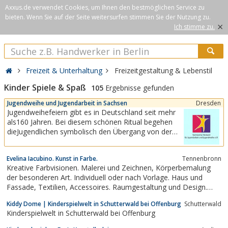
Axxus.de verwendet Cookies, um Ihnen den bestmöglichen Service zu
bieten. Wenn Sie auf der Seite weitersurfen stimmen Sie der Nutzung zu.
×
Ich stimme zu.
Freizeit & Unterhaltung
Freizeitgestaltung & Lebenstil
Kinder Spiele & Spaß
105
Ergebnisse gefunden
Jugendweihe und Jugendarbeit in Sachsen
Dresden
Jugendweihefeiern gibt es in Deutschland seit mehr
als160 Jahren. Bei diesem schönen Ritual begehen
dieJugendlichen symbolisch den Übergang von der
Kindheitzum Erwachsenwerden. Seit 1990 machen
wir uns für die Jugendhilfe und Jugendweihe stark und
Evelina Iacubino. Kunst in Farbe.
Tennenbronn
pflegen damit eine bald 170-jährige Tradition. Wir
Kreative Farbvisionen. Malerei und Zeichnen, Körperbemalung
sehen und verstehen uns als...
der besonderen Art. Individuell oder nach Vorlage. Haus und
Fassade, Textilien, Accessoires. Raumgestaltung und Design.
Alle, alte und neue Techniken. Airbrush, Aquarell, Acryl, Bleistift,
Kiddy Dome | Kinderspielwelt in Schutterwald bei Offenburg
Schutterwald
Pinsel und Schwamm, Öl ... Aussergewöhnliches Farbenspiel und
Kinderspielwelt in Schutterwald bei Offenburg
Motive....