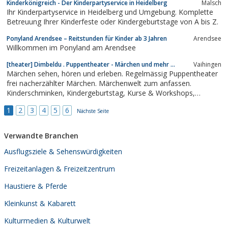
Kinderkönigreich - Der Kinderpartyservice in Heidelberg
Malsch
Feierlichkeiten aller Art
Ihr Kinderpartyservice in Heidelberg und Umgebung. Komplette
Betreuung Ihrer Kinderfeste oder Kindergeburtstage von A bis Z.
Ponyland Arendsee – Reitstunden für Kinder ab 3 Jahren
Arendsee
Willkommen im Ponyland am Arendsee
[theater] Dimbeldu . Puppentheater - Märchen und mehr ...
Vaihingen
Märchen sehen, hören und erleben. Regelmässig Puppentheater
frei nacherzählter Märchen. Märchenwelt zum anfassen.
Kinderschminken, Kindergeburtstag, Kurse & Workshops,
Aktionen mit und für Kinder.
1
2
3
4
5
6
Nächste Seite
Verwandte Branchen
Ausflugsziele & Sehenswürdigkeiten
Freizeitanlagen & Freizeitzentrum
Haustiere & Pferde
Kleinkunst & Kabarett
Kulturmedien & Kulturwelt