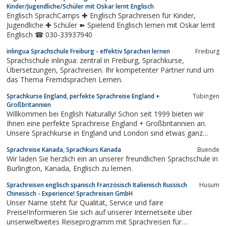
Studiengänge im Ausland.
Kinder/Jugendliche/Schüler mit Oskar lernt Englisch
Englisch SprachCamps ✚ Englisch Sprachreisen für Kinder,
Jugendliche ✚ Schüler ➽ Spielend Englisch lernen mit Oskar lernt
Englisch ☎ 030-33937940
inlingua Sprachschule Freiburg - effektiv Sprachen lernen
Freiburg
Sprachschule inlingua: zentral in Freiburg, Sprachkurse,
Übersetzungen, Sprachreisen. Ihr kompetenter Partner rund um
das Thema Fremdsprachen Lernen.
Sprachkurse England, perfekte Sprachreise England +
Tübingen
Großbritannien
Willkommen bei English Naturally! Schon seit 1999 bieten wir
Ihnen eine perfekte Sprachreise England + Großbritannien an.
Unsere Sprachkurse in England und London sind etwas ganz
besonderes. Alle unsere Kunden wollen ihr Englisch im
Sprachreise Kanada, Sprachkurs Kanada
Buende
Sprachurlaub schnell lernen und verbessern - genau dafür sind
Wir laden Sie herzlich ein an unserer freundlichen Sprachschule in
unsere Englisch - Sprachkurse in...
Burlington, Kanada, Englisch zu lernen.
Sprachreisen englisch spanisch Französisch Italienisch Russisch
Husum
Chinesisch - Experience! Sprachreisen GmbH
Unser Name steht für Qualität, Service und faire
Preise!Informieren Sie sich auf unserer Internetseite über
unserweltweites Reiseprogramm mit Sprachreisen für