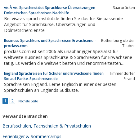
Erwachsene und Kinder!Sprachreisen englisch spanisch
vis À vis-Sprachinstitut Sprachkurse Übersetzungen
Saarbrücken
Französisch Italienisch Russisch Chinesisch
Dolmetschen Sprachreisen Nachhilfe
Bei visavis-sprachinstitut.de finden Sie das für Sie passende
Angebot für Sprachkurse, Übersetzungen und
Dolmetscherdienste
Business Sprachkurs und Sprachreisen Erwachsene -
Rothenburg ob der
proclass.com
Tauber
proclass.com ist seit 2006 als unabhängiger Spezialist für
weltweite Business Sprachkurse & Sprachreisen für Erwachsene
tätig. Es werden die weltweit besten und renommiertesten
Sprachschulen in den wichtigsten Ländern angeboten. Sämtliche
England Sprachreisen für Schüler und Erwachsene finden
Timmendorfer
Schulen wurden persönlich besucht sowie auf Qualität des
Sie auf Panke-Sprachreisen.de
Strand
Unterrichts und Infrastruktur...
Sprachreisen England. Lerne Englisch in einer der besten
Sprachschulen an Englands Südküste.
1
2
Nächste Seite
Verwandte Branchen
Berufsschulen, Fachschulen & Privatschulen
Ferienlager & Sommercamps