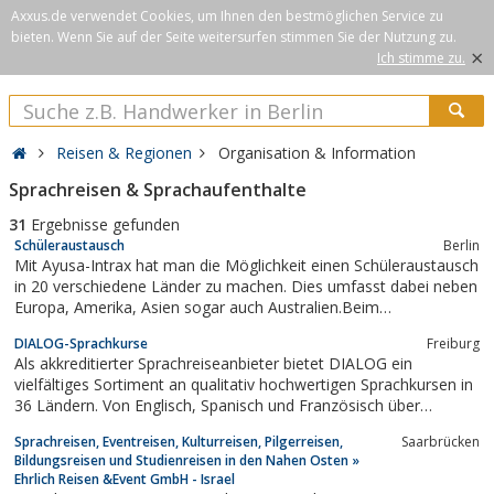
Axxus.de verwendet Cookies, um Ihnen den bestmöglichen Service zu
bieten. Wenn Sie auf der Seite weitersurfen stimmen Sie der Nutzung zu.
×
Ich stimme zu.
Reisen & Regionen
Organisation & Information
Sprachreisen & Sprachaufenthalte
31
Ergebnisse gefunden
Schüleraustausch
Berlin
Mit Ayusa-Intrax hat man die Möglichkeit einen Schüleraustausch
in 20 verschiedene Länder zu machen. Dies umfasst dabei neben
Europa, Amerika, Asien sogar auch Australien.Beim
Schülerasutaustausch lernt man perfekt die Kultur der jeweiligen
DIALOG-Sprachkurse
Freiburg
Länder kennen und lernt spielend einfach die Sprache des
Als akkreditierter Sprachreiseanbieter bietet DIALOG ein
jeweiligen Landes.
vielfältiges Sortiment an qualitativ hochwertigen Sprachkursen in
36 Ländern. Von Englisch, Spanisch und Französisch über
Türkisch und Arabisch bis Russisch, Chinesisch oder Japanisch.
Sprachreisen, Eventreisen, Kulturreisen, Pilgerreisen,
Saarbrücken
Bei DIALOG bucht man günstig Sprachurlaub für Erwachsene und
Bildungsreisen und Studienreisen in den Nahen Osten »
Schüler. Auch...
Ehrlich Reisen &Event GmbH - Israel