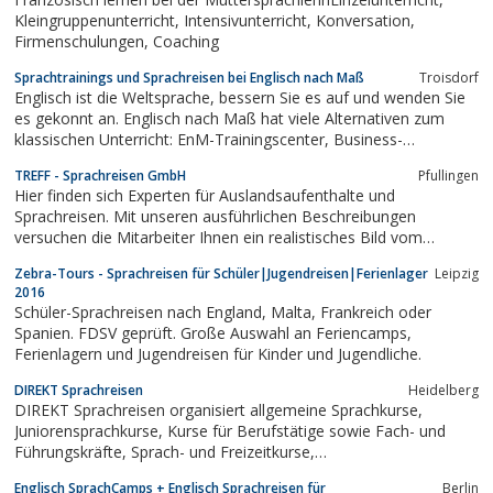
Ihnen helfen werden, ihre...
Kleingruppenunterricht, Intensivunterricht, Konversation,
Firmenschulungen, Coaching
Sprachtrainings und Sprachreisen bei Englisch nach Maß
Troisdorf
Englisch ist die Weltsprache, bessern Sie es auf und wenden Sie
es gekonnt an. Englisch nach Maß hat viele Alternativen zum
klassischen Unterricht: EnM-Trainingscenter, Business-
Workshops, etc.
TREFF - Sprachreisen GmbH
Pfullingen
Hier finden sich Experten für Auslandsaufenthalte und
Sprachreisen. Mit unseren ausführlichen Beschreibungen
versuchen die Mitarbeiter Ihnen ein realistisches Bild vom
Auslandsaufenthalt zu geben und keine falschen Erwartungen zu
Zebra-Tours - Sprachreisen für Schüler|Jugendreisen|Ferienlager
Leipzig
wecken. Vor Abreise werden die Teilnehmer und Eltern zu einem
2016
Vorbereitungsseminar eingeladen, Sie...
Schüler-Sprachreisen nach England, Malta, Frankreich oder
Spanien. FDSV geprüft. Große Auswahl an Feriencamps,
Ferienlagern und Jugendreisen für Kinder und Jugendliche.
DIREKT Sprachreisen
Heidelberg
DIREKT Sprachreisen organisiert allgemeine Sprachkurse,
Juniorensprachkurse, Kurse für Berufstätige sowie Fach- und
Führungskräfte, Sprach- und Freizeitkurse,
Lehrerfortbildungskurse, Berufsausbildungskurse und
Englisch SprachCamps + Englisch Sprachreisen für
Berlin