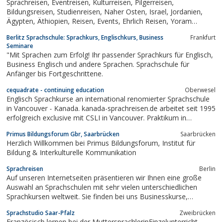
Sprachreisen, Eventreisen, Kulturreisen, Pilgerreisen,
Bildungsreisen, Studienreisen, Naher Osten, Israel, Jordanien,
Ägypten, Äthiopien, Reisen, Events, Ehrlich Reisen, Yoram
Ehrlich, Kulturaustausch
Berlitz Sprachschule: Sprachkurs, Englischkurs, Business
Frankfurt
Seminare
"Mit Sprachen zum Erfolg! Ihr passender Sprachkurs für Englisch,
Business Englisch und andere Sprachen. Sprachschule für
Anfänger bis Fortgeschrittene.
cequadrate - continuing education
Oberwesel
Englisch Sprachkurse an international renomierter Sprachschule
in Vancouver - Kanada. kanada-sprachreisen.de arbeitet seit 1995
erfolgreich exclusive mit CSLI in Vancouver. Praktikum in
Kanadischen Unternehmen zur Erweiterung der internat.
Primus Bildungsforum Gbr, Saarbrücken
Saarbrücken
Business Kompetenzen.
Herzlich Willkommen bei Primus Bildungsforum, Institut für
Bildung & Interkulturelle Kommunikation
Sprachreisen
Berlin
Auf unseren Internetseiten präsentieren wir Ihnen eine große
Auswahl an Sprachschulen mit sehr vielen unterschiedlichen
Sprachkursen weltweit. Sie finden bei uns Businesskurse,
Vorbereitungkurse auf Examen wie z.B. auf den TOEFL oder die
Sprachstudio Saar-Pfalz
Zweibrücken
Cambridge Prüfungen aber auch allgemeine Sprachkurse, die
Französisch lernen bei der MuttersprachlerinEinzelunterricht,