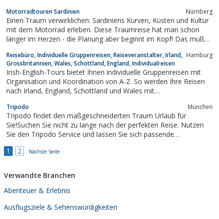
Motorradtouren Sardinien
Nürnberg
Einen Traum verwirklichen: Sardiniens Kurven, Küsten und Kultur
mit dem Motorrad erleben. Diese Traumreise hat man schon
länger im Herzen - die Planung aber beginnt im Kopf! Das muß
nicht Dein Kopf sein - lass doch einfach sarda-moto-tours für
Reisebüro, Individuelle Gruppenreisen, Reiseveranstalter, Irland,
Hamburg
Dich planen! Jeder Biker weiß, dass Sardinien ein traumhaftes,
Grossbritannien, Wales, Schottland, England, Individualreisen
aber echtes Paradies...
Irish-English-Tours bietet Ihnen individuelle Gruppenreisen mit
Organisation und Koordination von A-Z. So werden Ihre Reisen
nach Irland, England, Schottland und Wales mit
maßgeschneiderten Angeboten förmlich zu Individualreisen.
Tripodo
München
Tripodo findet den maßgeschneiderten Traum Urlaub für
Sie!Suchen Sie nicht zu lange nach der perfekten Reise. Nutzen
Sie den Tripodo Service und lassen Sie sich passende
Urlaubsangebote zu schicken. Kostenlos und unverbindlich! Mit
1
2
Tripodo erhalten Sie individuelle Angebote von spezialisierten
Nächste Seite
Reiseanbietern. Lassen Sie Ihren...
Verwandte Branchen
Abenteuer & Erlebnis
Ausflugsziele & Sehenswürdigkeiten