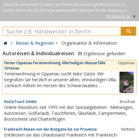
Axxus.de verwendet Cookies, um Ihnen den bestmöglichen Service zu
bieten. Wenn Sie auf der Seite weitersurfen stimmen Sie der Nutzung zu.
×
Ich stimme zu.
Reisen & Regionen
Organisation & Information
Autoreisen & Individualreisen
35
Ergebnisse gefunden
Ferien Oppenau Ferienwohnung Allerheiligen Wasserfälle
Oppenau
Ortenau
Ferienwohnung in Oppenau sucht liebe Gäste. Wir
begrüßen Sie herzlich in unserer alten, ehrwürdigen Villa-
Lierbach mitten im Herzen des Schwarzwaldes -
Nationalpark Gemeinde in der Ortenau. In der Nähe
befinden sich beliebte Ausflugsziele, unter anderen die
HoGaTourS GmbH
Bruchsal
bekannten Allerheiligen Wasserfälle im Schwarzwald. Die
Online Reisebüro seit 1995 mit den Spezialgebieten : Mietwagen,
Ferienwohnung...
Autoreisen, Golfurlaub, Tauchferien, Skiurlaub, Campermiete,
Bootsmiete und Charterflügen
Frankreich Reisen von der Bretgane bis zur Provence
Nettetal
Entdecken sie das Urlaubsland Frankreich mit Frankreich-