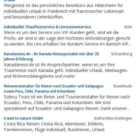
feingereist ist das persönliches Reisebüro aus Hildesheim für
individuellen Urlaub in Frankreich mit französischer Lebensart
und besonderen Unterkünften.
individueller Chauffeurservice & Limousinenservice
Köln
Wenn es um den Service von VIP-Kunden geht, sind wir die
Profis, wir sind in der Lage den höchsten Anforderungen gerecht
zu werden. Bei Uns erhalten Sie Rundum Service im Bereich VIP.
Wir halten unsere Versprechen!Wir bieten nicht nur erstklassigen
Kanadareise.de - Ihr Kanada Reisespezialist mit über 20
Schramberg
Limousinenservice und Chauffeurservice sondern auch ein Paar
Jahren Erfahrung
wichtige...
Kanadareise.de ist ihr Ansprechpartner, wenn es um Ihre
Traumreise nach Kanada geht. Individueller Urlaub, Mietwagen-
und Wohnmobilangebote und mehr!
Reiseveranstalter für Reisen nach Ecuador und Galapagos
Buxtehude
sowie Peru, Chile, Panama und Kolumbien
Solecu Tours ist ein Reise- und Tourveranstalter für Reisen nach
Ecuador, Peru, Chile, Panama und Kolumbien. Wir sind
spezialisiert auf Ecuador- und Galapagos-Reisen. Dank unserer
langjährigen Erfahrung, bieten wir authentische Erlebnisse, die
travel to nature GmbH
Ballrechten-Dottingen
auf einen nachhaltigen Umgang mit der Kultur und Natur
Costa Rica Reisen: Costa-Rica, Abenteuer, Erlebnis,
ausgerichtet sind.
Familienreisen, Flüge individuell, Rundreisen, Urlaub