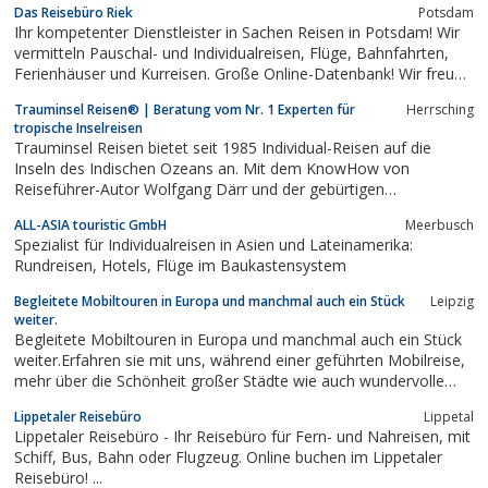
Das Reisebüro Riek
Potsdam
Ihr kompetenter Dienstleister in Sachen Reisen in Potsdam! Wir
vermitteln Pauschal- und Individualreisen, Flüge, Bahnfahrten,
Ferienhäuser und Kurreisen. Große Online-Datenbank! Wir freuen
uns auf ihren Besuch!
Trauminsel Reisen® | Beratung vom Nr. 1 Experten für
Herrsching
tropische Inselreisen
Trauminsel Reisen bietet seit 1985 Individual-Reisen auf die
Inseln des Indischen Ozeans an. Mit dem KnowHow von
Reiseführer-Autor Wolfgang Därr und der gebürtigen
Seychelloise Maisie Därr an der Spitze, kümmern sich die
ALL-ASIA touristic GmbH
Meerbusch
Spezialisten Individuell um jeden Kunden, und stehen Ihnen mit
Spezialist für Individualreisen in Asien und Lateinamerika:
Fachwissen zur Seite.
Rundreisen, Hotels, Flüge im Baukastensystem
Begleitete Mobiltouren in Europa und manchmal auch ein Stück
Leipzig
weiter.
Begleitete Mobiltouren in Europa und manchmal auch ein Stück
weiter.Erfahren sie mit uns, während einer geführten Mobilreise,
mehr über die Schönheit großer Städte wie auch wundervolle
Naturerlebnisse. Fahrt mit uns! Wir würden uns freuen!
Lippetaler Reisebüro
Lippetal
Lippetaler Reisebüro - Ihr Reisebüro für Fern- und Nahreisen, mit
Schiff, Bus, Bahn oder Flugzeug. Online buchen im Lippetaler
Reisebüro! ...