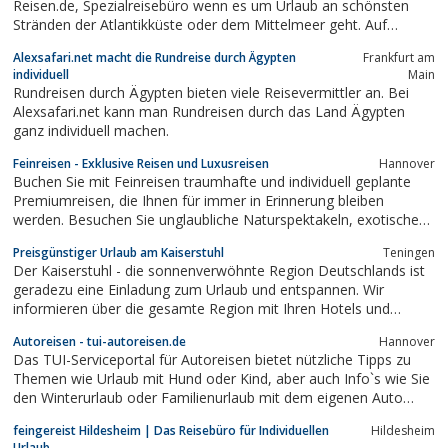
Reisen.de, Spezialreisebüro wenn es um Urlaub an schönsten
Stränden der Atlantikküste oder dem Mittelmeer geht. Auf
Frankreich-Reisen.de finden sie ihr Ferienhaus in der Bretagne
Alexsafari.net macht die Rundreise durch Ägypten
Frankfurt am
oder Ihre Ferienwohnung in der Provence. Auf dem Reiseportal
individuell
Main
finden sie umfangreiche...
Rundreisen durch Ägypten bieten viele Reisevermittler an. Bei
Alexsafari.net kann man Rundreisen durch das Land Ägypten
ganz individuell machen.
Feinreisen - Exklusive Reisen und Luxusreisen
Hannover
Buchen Sie mit Feinreisen traumhafte und individuell geplante
Premiumreisen, die Ihnen für immer in Erinnerung bleiben
werden. Besuchen Sie unglaubliche Naturspektakeln, exotische
Tierwelten sowie aufregende Metropolen und fremde Kulturen.
Preisgünstiger Urlaub am Kaiserstuhl
Teningen
Unser umfangreiches Angebot an ausgewählten Destinationen in
Der Kaiserstuhl - die sonnenverwöhnte Region Deutschlands ist
Amerika, Australien, Afrika...
geradezu eine Einladung zum Urlaub und entspannen. Wir
informieren über die gesamte Region mit Ihren Hotels und
Ferienwohnungen aber auch über die Natur die Freizeit und den
Autoreisen - tui-autoreisen.de
Hannover
Kaiserstühler Wein.
Das TUI-Serviceportal für Autoreisen bietet nützliche Tipps zu
Themen wie Urlaub mit Hund oder Kind, aber auch Info`s wie Sie
den Winterurlaub oder Familienurlaub mit dem eigenen Auto
planen.
feingereist Hildesheim | Das Reisebüro für Individuellen
Hildesheim
Urlaub