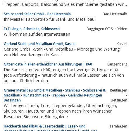
Treppen, Carports, Balkoneund vieles mehr.Gerne gestalten wir
mit ihnen gemeinsam ihr nächstes Projekt. Kontaktieren sie uns,
Schlosserei Keller GmbH - Bad Herrenalb
Bad Herrenalb
und lassen sie sich ein kostenfreies Angebot erstellen.
Ihr Meister-Fachbetrieb für Stahl- und Metallbau
E+E Längin, Schmiede, Schlosserei
Buggingen OT Seefelden
Willkommen auf den Internetseiten
Gerland Stahl- und Metallbau GmbH, Kassel
Kassel
Gerland GmbH -Stahl- und Metallbau - Montage und Wartung
von Hebewerkzeugen in Kassel
Gitterroste in allen erdenklichen Ausführungen | K60
Langenberg
Die Spezialisten von K60 fertigen hochwertige Gitterroste für
jede Anforderung – natürlich auch auf Maß! Lassen Sie sich von
uns ausführlich beraten.
Grauer Metallbau GmbH: Metallbau - Stahlbau - Schlosserei &
Reutlingen
Metallbau - Kunstschmiede- Treppen - Geländer Reutlingen
-
Betzingen
Betzingen
Wir fertigen Türen, Tore, Treppengeländer, Überdachungen,
Skulpturen, Haustüren und Treppen nach Ihren Wünschen
Besuchen Sie unsere Bildergalerie
Hackbarth Metallbau & Lasertechnik | Laser- und
Isernhagen