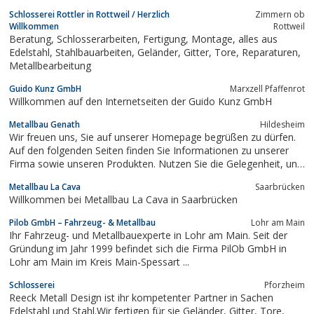
Schlosserei Rottler in Rottweil / Herzlich
Zimmern ob
Willkommen
Rottweil
Beratung, Schlosserarbeiten, Fertigung, Montage, alles aus
Edelstahl, Stahlbauarbeiten, Geländer, Gitter, Tore, Reparaturen,
Metallbearbeitung
Guido Kunz GmbH
Marxzell Pfaffenrot
Willkommen auf den Internetseiten der Guido Kunz GmbH
Metallbau Genath
Hildesheim
Wir freuen uns, Sie auf unserer Homepage begrüßen zu dürfen.
Auf den folgenden Seiten finden Sie Informationen zu unserer
Firma sowie unseren Produkten. Nutzen Sie die Gelegenheit, uns
und unsere Arbeiten kennen zu lernen. Beratung - Planung -
Metallbau La Cava
Saarbrücken
Herstellung - Montage Ihr leistungsfähiger und kompetenter
Willkommen bei Metallbau La Cava in Saarbrücken
Partner für:
Pilob GmbH – Fahrzeug- & Metallbau
Lohr am Main
Ihr Fahrzeug- und Metallbauexperte in Lohr am Main. Seit der
Gründung im Jahr 1999 befindet sich die Firma PilOb GmbH in
Lohr am Main im Kreis Main-Spessart ...
Schlosserei
Pforzheim
Reeck Metall Design ist ihr kompetenter Partner in Sachen
Edelstahl und Stahl.Wir fertigen für sie Geländer, Gitter, Tore,