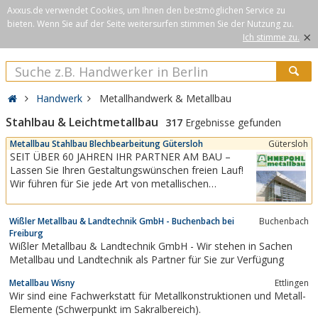
Axxus.de verwendet Cookies, um Ihnen den bestmöglichen Service zu
bieten. Wenn Sie auf der Seite weitersurfen stimmen Sie der Nutzung zu.
×
Ich stimme zu.
Handwerk
Metallhandwerk & Metallbau
Stahlbau & Leichtmetallbau
317
Ergebnisse gefunden
Metallbau Stahlbau Blechbearbeitung Gütersloh
Gütersloh
SEIT ÜBER 60 JAHREN IHR PARTNER AM BAU –
Lassen Sie Ihren Gestaltungswünschen freien Lauf!
Wir führen für Sie jede Art von metallischen
Bauteilen aus, vom Fenster, Türen, Treppen,
Geländer, Balkone, Wintergärten bis zur frei
Wißler Metallbau & Landtechnik GmbH - Buchenbach bei
Buchenbach
konstruierten Spezialanfertigung.Anregungen und
Freiburg
vielfältige, interessante Informationen...
Wißler Metallbau & Landtechnik GmbH - Wir stehen in Sachen
Metallbau und Landtechnik als Partner für Sie zur Verfügung
Metallbau Wisny
Ettlingen
Wir sind eine Fachwerkstatt für Metallkonstruktionen und Metall-
Elemente (Schwerpunkt im Sakralbereich).