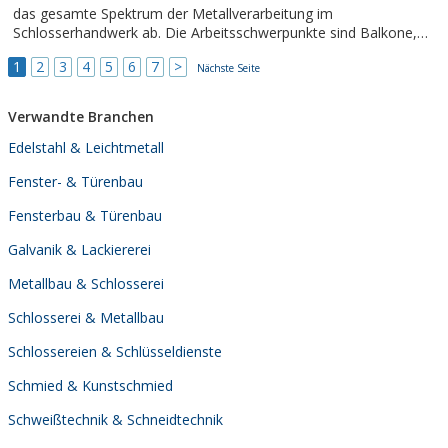
das gesamte Spektrum der Metallverarbeitung im
Schlosserhandwerk ab. Die Arbeitsschwerpunkte sind Balkone,
Carports, Geländer, Treppen, Türen und Tore, Vordächer und
1
2
3
4
5
6
7
>
Überdachungen sowie individuelle Kundenwünsche
Nächste Seite
Verwandte Branchen
Edelstahl & Leichtmetall
Fenster- & Türenbau
Fensterbau & Türenbau
Galvanik & Lackiererei
Metallbau & Schlosserei
Schlosserei & Metallbau
Schlossereien & Schlüsseldienste
Schmied & Kunstschmied
Schweißtechnik & Schneidtechnik