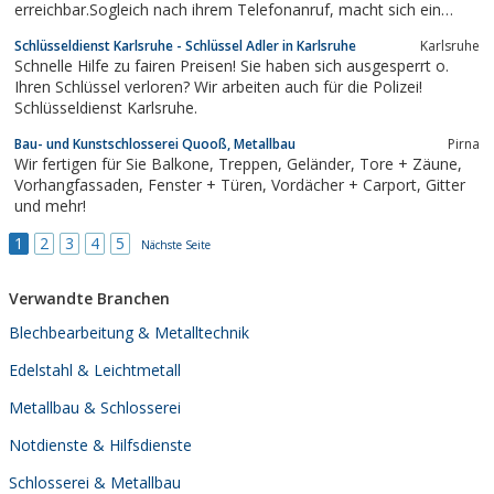
erreichbar.Sogleich nach ihrem Telefonanruf, macht sich ein
routinierter Arbeiter auf die Anfahrt, um Sie in der dringlichen
Schlüsseldienst Karlsruhe - Schlüssel Adler in Karlsruhe
Karlsruhe
Notsituation tatkräftig zu unterstützen.Bei uns gibt es immer
Schnelle Hilfe zu fairen Preisen! Sie haben sich ausgesperrt o.
günstige Festpreise und es findet...
Ihren Schlüssel verloren? Wir arbeiten auch für die Polizei!
Schlüsseldienst Karlsruhe.
Bau- und Kunstschlosserei Quooß, Metallbau
Pirna
Wir fertigen für Sie Balkone, Treppen, Geländer, Tore + Zäune,
Vorhangfassaden, Fenster + Türen, Vordächer + Carport, Gitter
und mehr!
1
2
3
4
5
Nächste Seite
Verwandte Branchen
Blechbearbeitung & Metalltechnik
Edelstahl & Leichtmetall
Metallbau & Schlosserei
Notdienste & Hilfsdienste
Schlosserei & Metallbau