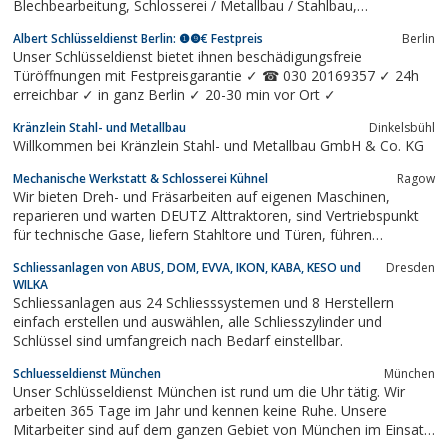
Blechbearbeitung, Schlosserei / Metallbau / Stahlbau,
Fahrradständer, Edelstahlschweißen und Aluminiumschweißen,
Albert Schlüsseldienst Berlin: ❶❾€ Festpreis
Berlin
Rohrbiegen, Herstellung automatischer Türen und Tore,
Unser Schlüsseldienst bietet ihnen beschädigungsfreie
Reparaturservice sowie Drehen / Fräsen für...
Türöffnungen mit Festpreisgarantie ✓ ☎ 030 20169357 ✓ 24h
erreichbar ✓ in ganz Berlin ✓ 20-30 min vor Ort ✓
Kränzlein Stahl- und Metallbau
Dinkelsbühl
Willkommen bei Kränzlein Stahl- und Metallbau GmbH & Co. KG
Mechanische Werkstatt & Schlosserei Kühnel
Ragow
Wir bieten Dreh- und Fräsarbeiten auf eigenen Maschinen,
reparieren und warten DEUTZ Alttraktoren, sind Vertriebspunkt
für technische Gase, liefern Stahltore und Türen, führen
Blechbiegearbeiten und Vergitterungen aus, reparieren Kühler
Schliessanlagen von ABUS, DOM, EVVA, IKON, KABA, KESO und
Dresden
und sind DEKRA Stützpunkt für Land- und Forstwirtschaftliche
WILKA
Fahrzeuge.
Schliessanlagen aus 24 Schliesssystemen und 8 Herstellern
einfach erstellen und auswählen, alle Schliesszylinder und
Schlüssel sind umfangreich nach Bedarf einstellbar.
Schluesseldienst München
München
Unser Schlüsseldienst München ist rund um die Uhr tätig. Wir
arbeiten 365 Tage im Jahr und kennen keine Ruhe. Unsere
Mitarbeiter sind auf dem ganzen Gebiet von München im Einsatz.