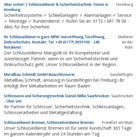
Deswegen erreichen wir Sie in München und Umgebung sehr
Aber sicher! | Schlüsseldienst & Sicherheitstechnik Tinnes in
Homburg
schnell. Meistens müssen Sie nur 15-20 Minuten warten.Wenn
Homburg
Sie nachts schleunigst einen...
Sicherheitssysteme ✓ Schließanlagen ✓ Alarmanlagen ✓ Service
✓ Montage ✓ Kundendienst ✓ Rufen Sie an: 0172 / 681 78 06 -
Alles für Ihre Sicherheit.
Ihr Schlüsseldienst in ganz NRW: Autoöffnung,Türöffnung,
Mülheim
Einbruchschutz. Kontakt: Tel. +49 (0177) 3659100 - 24h
an der
Notdienst
Ruhr
Der Schlüsseldienst Mangjolli ist Ihr kompetenter und
zuverlässiger Partner, wenn es um Sicherheitstechnik und
Einbruchschutz geht. Unser Schlüsseldienst in der Region
Düsseldorf, Duisburg, Essen, Bochum und Meerbusch punktet
Metallbau Schmidt GmbH Bauschlosserei
Gundelfingen
durch faire und günstige Pauschalpreise ohne versteckte Kosten.
Metallbau Schmidt, ansässig in Gundelfingen bei Freiburg i.Br.
Dank unserer guten Ausbildung und...
erledigt Ihre Metallarbeiten im Raum Baden
Schlosserei und Sicherungstechnik Daniel Willie Saarbrücken
Saarbrücken
- Über uns
Ihr Partner für Schlösser, Sicherheitstechnik, Schliessanlagen,
Schlosserarbeiten und Metallgestaltung
Schlüsseldienst Bremen, Schlüsselnotdienst Bremen
Frankfurt am Main
Unser Schlüsseldienst Bremen ist für seine Kundschaft 365 Tage
im ganzen Kalenderjahr und 24 Stunden am Tag