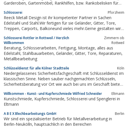
Garderoben, Gartenmöbel, Rankhilfen, bzw. Rankobelisken für
die professionelle Aufzucht von Rosen oder anderen Gewächsen.
Schlosserei
Pforzheim
Unsere Produkte werden alle von handgefertigt – und
Reeck Metall Design ist ihr kompetenter Partner in Sachen
selbstverständlich hier in...
Edelstahl und Stahl.Wir fertigen für sie Geländer, Gitter, Tore,
Treppen, Carports, Balkoneund vieles mehr.Gerne gestalten wir
mit ihnen gemeinsam ihr nächstes Projekt. Kontaktieren sie uns,
Schlosserei Rottler in Rottweil / Herzlich
Zimmern ob
und lassen sie sich ein kostenfreies Angebot erstellen.
Willkommen
Rottweil
Beratung, Schlosserarbeiten, Fertigung, Montage, alles aus
Edelstahl, Stahlbauarbeiten, Geländer, Gitter, Tore, Reparaturen,
Metallbearbeitung
Schlüsseldienst für alle Kölner Stadtteile
Köln
Niedergelassenes Sicherheitsfachgeschäft mit Schlüsseldienst im
klassischen Sinne. Neben sauber nachgemachten Schlüsseln,
Sicherheitsberatung vor Ort wie auch bei uns im Geschäft bieten
wir einen zuverlässigen Aussendienst für Montagen,
Willkommen - Kunst- und Kupferschmiede Wilfried Schneider
Eltmann
Einbruchschutzmontagen und Notöffnungen
Kunstschmiede, Kupferschmiede, Schlosserei und Spenglerei in
Eltmann
A B E X Blechbearbeitungs GmbH
Berlin
Wir sind ein spezialisierter Betrieb für Metallverarbeitung in
Berlin-Neukölln, hauptsächlich in den Bereichen