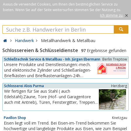
Axxus.de verwendet Cookies, um Ihnen den bestmöglichen Service zu
bieten. Wenn Sie auf der Seite weitersurfen stimmen Sie der Nutzung zu.
×
Ich stimme zu.
Handwerk
Metallhandwerk & Metallbau
Schlossereien & Schlüsseldienste
97
Ergebnisse gefunden
Schließtechnik Service & Metallbau - Inh. Jürgen Ebermann
Berlin Treptow
Unsere Produkte und Dienstleistungen:-mech.
und elektonische Zylinder und Schließanlagen-
Briefkästen und Briefkastenanlagen-24h
Notdienst (Türnotöffnungen und
Schlosserei Alois Purma
Herzberg
Schadenbeseitigung nach Einbruch)-Tresore-
Wir fertigen für Sie aus Stahl ( auch
Schlüssel und Schlösser-Türschließer und
Edelstahl):Zäune, Tore (Hof- und Garagentore
Feststellanlagen-Beschläge-Schilder-
auch mit Antrieb), Türen, Fenstergitter, Treppen
Einbruchschutz (Tür und...
und Geländer, Vordächer,
Kunstschmiedeartikelaußerdem: Reparatur- u.
Pavillon Shop
Knetzgau
Restaurationsleistungen, SchlüsseldienstWir
Eisen liegt voll im Trend. Bei Eisen-im-Trend bekommen Sie
bieten Airbrush-Arbeiten und Bildermalerei ganz
hochwertige und langlebige Produkte aus Eisen, wie zum Beispiel
nach Ihren Wünschen.