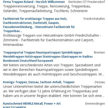
Firma Treppen Roland - Herzlich Willkommen
Vierlinden OT Friedersdorf
konstruierten Spezialanfertigung.Anregungen und
Treppenrenovierung, Treppe, Renovierung, Treppenbau,
vielfältige, interessante Informationen...
Geländer, Treppenaufarbeitung, Tischlerei, Schreinerei
Fachbetrieb für erstklassige Treppen aus Holz,
Friedrichshafen
Dachkonstruktionen, Dachstuhl, Gaupen,
Fassadenverkleidung, - Heinzelmann Fachbetrieb für
Treppenbau ..
Erstklassige Treppen von Heinzelmann GmbH Friedrichshafen -
Zimmerei - Fachbetrieb für Dachkonstruktion und Carport,
Innenausbau
Treppenportal Treppen Raumspartreppen Spindeltreppen
Bremen
Wendeltreppen Holztreppen Steintreppen Glastreppen m-haditec
Bundesweit Deutschland Europaweit
Wir bieten verschiedenste Arten von Treppen. Spezialisiert sind
wir in den Bereichen Raumspartreppen sowie Spindeltreppen.
Wendeltreppen als auch Holmtreppen und Geschosstreppen. Wir
bieten diese Leistungen in Deutschland Bundesweit aber auch
Koenigs-Treppen, Dessau, Sachsen-Anhalt, Treppen
Dessau
Europaweit an.
Unser Untenehmen bietet die unterschiedlichsten Treppenarten
an. Wir verfügen über 12 Jahre Erfahrung im Treppenbau und
haben uns in unserer Region etabliert. Hier können Sie sich einen
Überblick über die Produktpalette verschaffen.
Kunstschmied WEHRLE Metall, Power + Art
Emmendingen
KUNSTSCHMIEDE