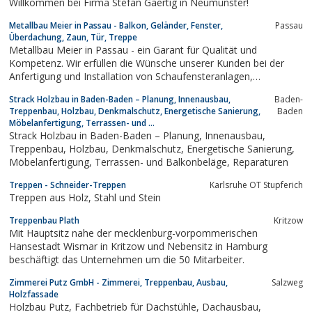
Willkommen bei Firma Stefan Gaertig in Neumünster!
Metallbau Meier in Passau - Balkon, Geländer, Fenster,
Passau
Überdachung, Zaun, Tür, Treppe
Metallbau Meier in Passau - ein Garant für Qualität und
Kompetenz. Wir erfüllen die Wünsche unserer Kunden bei der
Anfertigung und Installation von Schaufensteranlagen,
Treppengeländern, Wintergärten, Überdachungen, Fenster und
Strack Holzbau in Baden-Baden – Planung, Innenausbau,
Baden-
Türen aus Aluminium, Stahltreppen und Stahlgeländern,
Treppenbau, Holzbau, Denkmalschutz, Energetische Sanierung,
Baden
Schiebetüren, Zäune, Einfahrtstore...
Möbelanfertigung, Terrassen- und ...
Strack Holzbau in Baden-Baden – Planung, Innenausbau,
Treppenbau, Holzbau, Denkmalschutz, Energetische Sanierung,
Möbelanfertigung, Terrassen- und Balkonbeläge, Reparaturen
Treppen - Schneider-Treppen
Karlsruhe OT Stupferich
Treppen aus Holz, Stahl und Stein
Treppenbau Plath
Kritzow
Mit Hauptsitz nahe der mecklenburg-vorpommerischen
Hansestadt Wismar in Kritzow und Nebensitz in Hamburg
beschäftigt das Unternehmen um die 50 Mitarbeiter.
Zimmerei Putz GmbH - Zimmerei, Treppenbau, Ausbau,
Salzweg
Holzfassade
Holzbau Putz, Fachbetrieb für Dachstühle, Dachausbau,