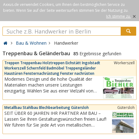
Axxus.de verwendet Cookies, um Ihnen den bestmöglichen Service zu
bieten. Wenn Sie auf der Seite weitersurfen stimmen Sie der Nutzung zu.
×
Ich stimme zu.
Bau & Wohnen
Handwerker
Treppenbau & Geländerbau
85
Ergebnisse gefunden
Treppen Treppenbau Holztreppen Eichstätt Ingolstadt
Workerszell
Workerszell Schernfeld Badmöbel Treppengeländer
Haustüren Fensternachrüstung Fenster nachrüsten
Modernes Design und die hohe Qualität der
Materialien machen unsere Leistungen
einzigartig. Wählen Sie aus einer Vielzahl von
Modellvarianten, Holzarten, Oberflächen und
Designs – wir erfüllen Ihre individuellen
Metallbau Stahlbau Blechbearbeitung Gütersloh
Gütersloh
Wünsche.BIEHLER – Der Maßstab für Qualität
SEIT ÜBER 60 JAHREN IHR PARTNER AM BAU –
und Design!Sie suchen das Besondere? Unsere
Lassen Sie Ihren Gestaltungswünschen freien Lauf!
Leistungsvielfalt...
Wir führen für Sie jede Art von metallischen
Bauteilen aus, vom Fenster, Türen, Treppen,
Geländer, Balkone, Wintergärten bis zur frei