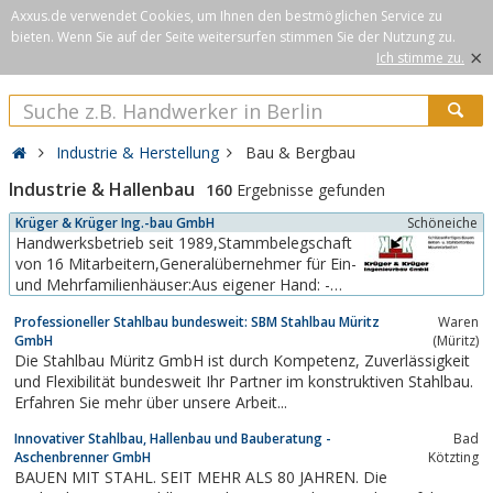
Axxus.de verwendet Cookies, um Ihnen den bestmöglichen Service zu
bieten. Wenn Sie auf der Seite weitersurfen stimmen Sie der Nutzung zu.
×
Ich stimme zu.
Industrie & Herstellung
Bau & Bergbau
Industrie & Hallenbau
160
Ergebnisse gefunden
Krüger & Krüger Ing.-bau GmbH
Schöneiche
Handwerksbetrieb seit 1989,Stammbelegschaft
von 16 Mitarbeitern,Generalübernehmer für Ein-
und Mehrfamilienhäuser:Aus eigener Hand: -
Beton- u. Stahlbetonarbeiten, -Mauerwerk, -
Professioneller Stahlbau bundesweit: SBM Stahlbau Müritz
Waren
Putz,Industrie: Maschinenfundamentierung,
GmbH
(Müritz)
Hallenfußböden,
Die Stahlbau Müritz GmbH ist durch Kompetenz, Zuverlässigkeit
Diamantschneidarbeiten,Modernisierung:Ein-
und Flexibilität bundesweit Ihr Partner im konstruktiven Stahlbau.
und Mehrfamilienhäuser...
Erfahren Sie mehr über unsere Arbeit...
Innovativer Stahlbau, Hallenbau und Bauberatung -
Bad
Aschenbrenner GmbH
Kötzting
BAUEN MIT STAHL. SEIT MEHR ALS 80 JAHREN. Die