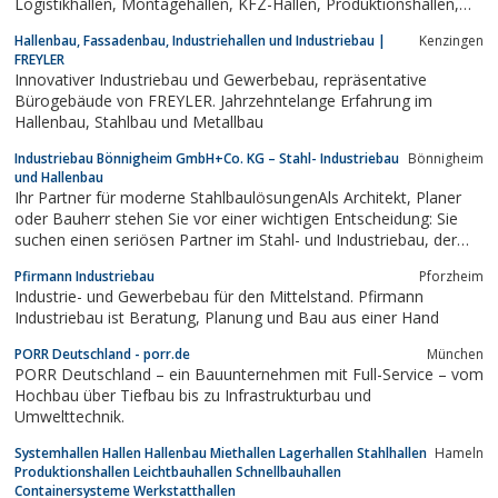
Logistikhallen, Montagehallen, KFZ-Hallen, Produktionshallen,
Gewerbebau, Hallenbau. Werkhallenbau.de bietet eine
Hallenbau, Fassadenbau, Industriehallen und Industriebau |
Kenzingen
kostengünstige Lösung für den Neubau Ihrer Kfz-Werkstatt,
FREYLER
Lagerhalle bzw. Produktionshalle als...
Innovativer Industriebau und Gewerbebau, repräsentative
Bürogebäude von FREYLER. Jahrzehntelange Erfahrung im
Hallenbau, Stahlbau und Metallbau
Industriebau Bönnigheim GmbH+Co. KG – Stahl- Industriebau
Bönnigheim
und Hallenbau
Ihr Partner für moderne StahlbaulösungenAls Architekt, Planer
oder Bauherr stehen Sie vor einer wichtigen Entscheidung: Sie
suchen einen seriösen Partner im Stahl- und Industriebau, der
Ihnen nicht nur ein wirtschaftliches Preis-Leistungsverhältnis,
Pfirmann Industriebau
Pforzheim
sondern auch größtmögliche Investitionssicherheit bieten
Industrie- und Gewerbebau für den Mittelstand. Pfirmann
kann.Willkommen...
Industriebau ist Beratung, Planung und Bau aus einer Hand
PORR Deutschland - porr.de
München
PORR Deutschland – ein Bauunternehmen mit Full-Service – vom
Hochbau über Tiefbau bis zu Infrastrukturbau und
Umwelttechnik.
Systemhallen Hallen Hallenbau Miethallen Lagerhallen Stahlhallen
Hameln
Produktionshallen Leichtbauhallen Schnellbauhallen
Containersysteme Werkstatthallen