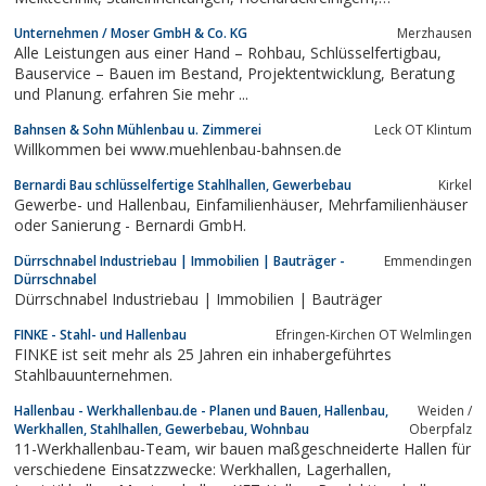
Feuerlöschern sowie in der Elektroinstallation tätig, TAC
Unternehmen / Moser GmbH & Co. KG
Merzhausen
Pritzwalk
Alle Leistungen aus einer Hand – Rohbau, Schlüsselfertigbau,
Bauservice – Bauen im Bestand, Projektentwicklung, Beratung
und Planung. erfahren Sie mehr ...
Bahnsen & Sohn Mühlenbau u. Zimmerei
Leck OT Klintum
Willkommen bei www.muehlenbau-bahnsen.de
Bernardi Bau schlüsselfertige Stahlhallen, Gewerbebau
Kirkel
Gewerbe- und Hallenbau, Einfamilienhäuser, Mehrfamilienhäuser
oder Sanierung - Bernardi GmbH.
Dürrschnabel Industriebau | Immobilien | Bauträger -
Emmendingen
Dürrschnabel
Dürrschnabel Industriebau | Immobilien | Bauträger
FINKE - Stahl- und Hallenbau
Efringen-Kirchen OT Welmlingen
FINKE ist seit mehr als 25 Jahren ein inhabergeführtes
Stahlbauunternehmen.
Hallenbau - Werkhallenbau.de - Planen und Bauen, Hallenbau,
Weiden /
Werkhallen, Stahlhallen, Gewerbebau, Wohnbau
Oberpfalz
11-Werkhallenbau-Team, wir bauen maßgeschneiderte Hallen für
verschiedene Einsatzzwecke: Werkhallen, Lagerhallen,