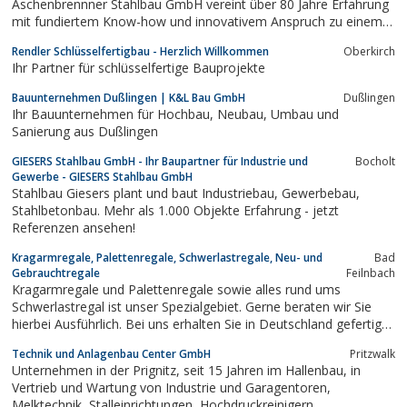
Aschenbrennner Stahlbau GmbH vereint über 80 Jahre Erfahrung
mit fundiertem Know-how und innovativem Anspruch zu einem
leistungsstarken Gesamtpaket.
Rendler Schlüsselfertigbau - Herzlich Willkommen
Oberkirch
Ihr Partner für schlüsselfertige Bauprojekte
Bauunternehmen Dußlingen | K&L Bau GmbH
Dußlingen
Ihr Bauunternehmen für Hochbau, Neubau, Umbau und
Sanierung aus Dußlingen
GIESERS Stahlbau GmbH - Ihr Baupartner für Industrie und
Bocholt
Gewerbe - GIESERS Stahlbau GmbH
Stahlbau Giesers plant und baut Industriebau, Gewerbebau,
Stahlbetonbau. Mehr als 1.000 Objekte Erfahrung - jetzt
Referenzen ansehen!
Kragarmregale, Palettenregale, Schwerlastregale, Neu- und
Bad
Gebrauchtregale
Feilnbach
Kragarmregale und Palettenregale sowie alles rund ums
Schwerlastregal ist unser Spezialgebiet. Gerne beraten wir Sie
hierbei Ausführlich. Bei uns erhalten Sie in Deutschland gefertigte
Neuwaren sowie einen Gebrauchtmarkt mit ständig neuen und
Technik und Anlagenbau Center GmbH
Pritzwalk
attraktiven Angeboten.
Unternehmen in der Prignitz, seit 15 Jahren im Hallenbau, in
Vertrieb und Wartung von Industrie und Garagentoren,
Melktechnik, Stalleinrichtungen, Hochdruckreinigern,