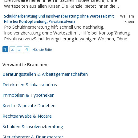
Die Anwälte helfen Ihnen in Sachen Insolvenzrecht, ohne
Wartezeiten aus allen Krisen.Die Kanzlei bietet Ihnen die
Möglichkeit einer außergerichtlichen Einigung in Form von
Schuldnerberatung und Insolvenzberatung ohne Wartezeit mit
Weil am
Vergleichen mit Ihren Gläubigern. Ebenso die Durchführung von
Hilfe bei Kontopfändung, Privatinsolvenz
Rhein
Verbraucher- und...
Pro Schuldnerberatung hilft schnell und nachhaltig.
Insolvenzberatung ohne Wartezeit mit Hilfe bei Kontopfändung,
PrivatinsolvenzSchuldenregulierung in wenigen Wochen, Ohne
Insolvenz Nachhaltig und diskret.
1
2
3
4
Nächste Seite
Verwandte Branchen
Beratungsstellen & Arbeitsgemeinschaften
Detekteien & Inkassobüros
Immobilien & Hypotheken
Kredite & private Darlehen
Rechtsanwälte & Notare
Schulden & Insolvenzberatung
Steuerberater & Finanzberater