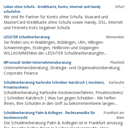
internationalen Inkasso und Debitorenmanagement. Die
Leben ohne Schufa - Kreditkarte, Konto, Internet und Handy
Erfurt
Erfahrungen aus über 30 Jahren Unternehmensgeschichte
schufafrei
sichern die Erstellung und Anwendung...
Wir sind Ihr Partner für Konto ohne Schufa, Visacard und
MasterCard Kreditkarte ohne Schufa sowie Handy, DSL, Internet
und Festnetz trotz negativer Schufa.
LESSITER Schuldnerberatung
Winnenden
Sie finden uns in Waiblingen, Böblingen, Ulm, Villingen-
Schwenningen, Esslingen, Heilbronn und Göppingen
WILLKOMMENbei der LESSITER SchuldnerberatungEin
schuldenfreies Leben.
MPconsult GmbH Unternehmensberatung
Pleinfeld
Unternehmensberatung, Strategie- und Organisationsberatung,
Corporate Finance
Schuldnerberatung Karlsruhe Schreiber-Katzlirsch | Insolvenz,
Karlsruhe
Privatinsolvenz
-
Schuldnerberatung Karlsruhe Insolvenzverfahren, Privatinsolvenz
| Schreiber-Katzlirsch | Was tun gegen Schulden - Wir helfen
Ihnen, Ihre Schulden in den Griff zu bekommen!Keine langen
Wartezeiten, Günstiges Beratungshonorar, Kostenlose Info-
Schuldnerberatung Palm & Kollegen - Rechtsanwälte für
Frankfurt am
Vorträge.
Insolvenzrecht
Main
Die Schuldnerberatung Palm & Kollegen ist in Frankfurt ansässig.