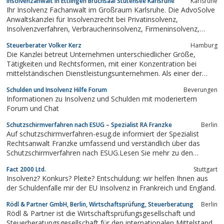
Insolvenzanwalt in Ettlingen Bruchsaal Stutensee Karlsruhe
Karlsruhe
– ohne Maklergebühren!
Ihr Insolvenz Fachanwalt im Großraum Karlsruhe. Die AdvoSolve
Anwaltskanzlei für Insolvenzrecht bei Privatinsolvenz,
Insolvenzverfahren, Verbraucherinsolvenz, Firmeninsolvenz,
Geschäftsführer Haftung, Insolvenz Anfechtung. Im Großraum
Steuerberater Volker Kerz
Hamburg
Rheinstetten, Ettlingen, Karlsruhe, Stutensee, Bruchsaal, Rastatt,
Die Kanzlei betreut Unternehmen unterschiedlicher Größe,
Waghäusel,...
Tätigkeiten und Rechtsformen, mit einer Konzentration bei
mittelständischen Dienstleistungsunternehmen. Als einer der
ersten „Fachberater für Sanierung und Insolvenzverwaltung“ in
Schulden und Insolvenz Hilfe Forum
Beverungen
Deutschland biete ich Fachberatungen zu den Themenbereichen
Informationen zu Insolvenz und Schulden mit moderiertem
Sanierung und Insolvenz an.
Forum und Chat
Schutzschirmverfahren nach ESUG – Spezialist RA Franzke
Berlin
Auf schutzschirmverfahren-esug.de informiert der Spezialist
Rechtsanwalt Franzke umfassend und verständlich über das
Schutzschirmverfahren nach ESUG.Lesen Sie mehr zu den
Artikeln• Schutzschirmverfahren zähmt Gläubiger !•
Fact 2000 Ltd.
Stuttgart
Sonderkündigungsrechte im Schutzschirmverfahren !•
Insolvenz? Konkurs? Pleite? Entschuldung: wir helfen Ihnen aus
Schutzschirmverfahren ≠ Pleite !• ESUG...
der Schuldenfalle mir der EU Insolvenz in Frankreich und England.
Rödl & Partner GmbH, Berlin, Wirtschaftsprüfung, Steuerberatung
Berlin
Rödl & Partner ist die Wirtschaftsprüfungsgesellschaft und
Steuerberatungsgesellschaft für den internationalen Mittelstand.