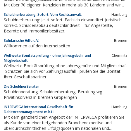
Mit über 70 eigenen Kanzleien in mehr als 30 Ländern sind wir
die Alternative zu den Big Four.
Schuldnerberatung: Sofort. Vom Rechtsanwalt.
Hamburg
Schuldnerberatung: Jetzt sofort. Fachlich einwandfrei. Juristisch
korrekt. Schuldenabbau deutschlandweit – für Angestellte,
Beamte und Immobilienbesitzer.
Solidarische Hilfe e.V.
Bremen
Willkommen auf den Internetseiten
Weltweite Bonitätsprüfung - ohne Jahresgebühr und
Chemnitz
Mitgliedschaft
Weltweite Bonitätsprüfung ohne Jahresgebühr und Mitgliedschaft
-Schützen Sie sich vor Zahlungsausfall - prüfen Sie die Bonität
Ihrer Geschäftspartner.
Die SchuldnerBerater
Bremen
Schuldenberatung, Schuldnerberatung, Beratung wg.
Privatinsolvenz in Bremen Gröpelingen
INTERWEGA international Gesellschaft für
Hamburg
Debitorenmanagement m.b.H.
Mit dem ganzheitlichen Angebot der INTERWEGA profitieren Sie
als Kunde von einer tiefgehenden Branchenexpertise und
überdurchschnittlichen Erfolgsquoten im nationalen und