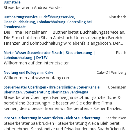
Buchstelle
Steuerberaterin Andrea Förster
Buchhaltungsservice, Buchführungsservice,
Alpirsbach
Finanzbuchhaltung, Lohnbuchhaltung, Controlling bei
Freudenstadt
Die Firma Heinzelmann + Büttner bietet Buchhaltungsservice an.
Die Firma hat ihren Sitz in Alpirsbach. Unterstürzung im Bereich
Finanzen und Lohnbuchhaltung wird ebenfalls angeboten. Der
Kontakt kann über die Webseite controlling-fibu.de hergestellt
Martin Wisser Steuerberater Elzach | Steuerberatung |
Elzach
werden.
Lohnbuchhaltung | DATEV
Willkommen auf den Internetseiten
Neufang und Kollegen in Calw
Calw OT Wimberg
Willkommen auf www.neufang.com
Steuerberater Überlingen - Ihre persönliche Steuer Kanzlei
Überlingen
Überlingen, Steuerberatung Überlingen Bentivegna
Steuerberater Überlingen Bentivegna setzt auf ganzheitliche &
persönliche Betreuung: » Je besser wir Sie oder Ihre Firma
kennen, desto besser können wir Sie beraten. « Steuer Kanzlei
Überlingen und Steuerberatung Überlingen.
Ihre Steuerberatung in Saarbrücken - Bleh Steuerberatung
Saarbrücken
Steuerberater Saarbrücken - Steuerberatung Alexia Bleh berät
Unternehmer, Selbständige und Privatkunden aus Saarbrücken &