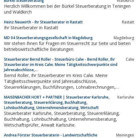
Bürkel Steuerberatung
Waldkirch
Herzlich Willkommen bei der Bürkel Steuerberatung in Teningen
und Waldkirch
Heinz Neuwirth - Ihr Steuerberater in Rastatt
Rastatt
Ihr Steuerberater in Rastatt
MD 04 Steuerberatungsgesellschaft in Magdeburg
Magdeburg
Wir stehen Ihnen für Fragen im Steuerrecht zur Seite und bieten
betriebswirtschaftliche Beratungen.
Steuerberater Bernd Roller - Steuerbüro Calw - Bernd Roller, Ihr
Calw
Steuerberater im Kreis Calw. Meine Tätigkeitsschwerpunkte sind
Jahresabschlüsse,...
Bernd Roller, Ihr Steuerberater im Kreis Calw. Meine
Tätigkeitsschwerpunkte sind Jahresabschlüsse,
Steuererklärungen, Buchführungen, Lohnabrechnungen,
Existenzgründerberatungen und
MAISENBACHER HORT + PARTNER | Steuerberater Karlsruhe,
Karlsruhe
Erbschaftssteuerangelegenheiten.
Steuerberatung, Steuererklärung, Buchhaltung,
Lohnbuchhaltung, Unternehmensberatung, Wirtschaft
Steuerberater Karlsruhe, Steuerberatung, Steuererklärung,
Buchhaltung, Lohnbuchhaltung, Unternehmensberatung,
Wirtschaftsprüfer, Anwalt Karlsruhe.
Andrea Förster Steuerberaterin - Landwirtschaftliche
Meiningen