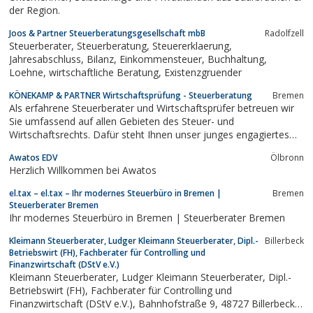
der Region.
Joos & Partner Steuerberatungsgesellschaft mbB
Radolfzell
Steuerberater, Steuerberatung, Steuererklaerung,
Jahresabschluss, Bilanz, Einkommensteuer, Buchhaltung,
Loehne, wirtschaftliche Beratung, Existenzgruender
KÖNEKAMP & PARTNER Wirtschaftsprüfung - Steuerberatung
Bremen
Als erfahrene Steuerberater und Wirtschaftsprüfer betreuen wir
Sie umfassend auf allen Gebieten des Steuer- und
Wirtschaftsrechts. Dafür steht Ihnen unser junges engagiertes
Team zur Seite, damit Sie Ihren Weg zum Erfolg sicher
Awatos EDV
Ölbronn
beschreiten können.
Herzlich Willkommen bei Awatos
el.tax – el.tax – Ihr modernes Steuerbüro in Bremen |
Bremen
Steuerberater Bremen
Ihr modernes Steuerbüro in Bremen | Steuerberater Bremen
Kleimann Steuerberater, Ludger Kleimann Steuerberater, Dipl.-
Billerbeck
Betriebswirt (FH), Fachberater für Controlling und
Finanzwirtschaft (DStV e.V.)
Kleimann Steuerberater, Ludger Kleimann Steuerberater, Dipl.-
Betriebswirt (FH), Fachberater für Controlling und
Finanzwirtschaft (DStV e.V.), Bahnhofstraße 9, 48727 Billerbeck,