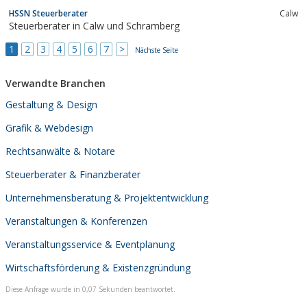
Telefon 0 25 43 - 2 18 40 15, Steuerrechtliche und
HSSN Steuerberater
Calw
betriebswirtschaftliche Beratung, Erstellung von
Steuerberater in Calw und Schramberg
Steuererklärungen, Erstellung von...
1
2
3
4
5
6
7
>
Nächste Seite
Verwandte Branchen
Gestaltung & Design
Grafik & Webdesign
Rechtsanwälte & Notare
Steuerberater & Finanzberater
Unternehmensberatung & Projektentwicklung
Veranstaltungen & Konferenzen
Veranstaltungsservice & Eventplanung
Wirtschaftsförderung & Existenzgründung
Diese Anfrage wurde in 0,07 Sekunden beantwortet.