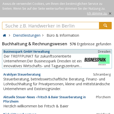
Axxus.de verwendet Cookies, um Ihnen den bestmöglichen Service zu
bieten. Wenn Sie auf der Seite weitersurfen stimmen Sie der Nutzung zu.
×
Ich stimme zu.
Dienstleistungen
Büro & Information
Buchhaltung & Rechnungswesen
576
Ergebnisse gefunden
Businesspark GmbH Verwaltung
Dresden
Der TREFFPUNKT für zukunftsorientierte
Unternehmen:Der Businesspark Dresden ist ein
innovatives Wirtschafts- und Tagungszentrum
mit attraktiven Büroflächen auf über 15.000 qm
Arakilyan Steuerberatung
Schramberg
Nettofläche sowie über 1.000 qm modern
Steuerberatung, betriebswirtschaftliche Beratung, Finanz- und
ausgestattete Tagungsräume. Bereits über 80
Lohnbuchhaltung für Privatpersonen, kleine und mittelständische
eingemietete Firmen sowie 1.500
Unternehmen und Existenzgründer.
Veranstaltungen und Tagungen im...
Aktuelle Steuer-News › Fritsch & Baier Steuerberatung in
Pforzheim
Pforzheim
Herzlich willkommen bei Fritsch & Baier