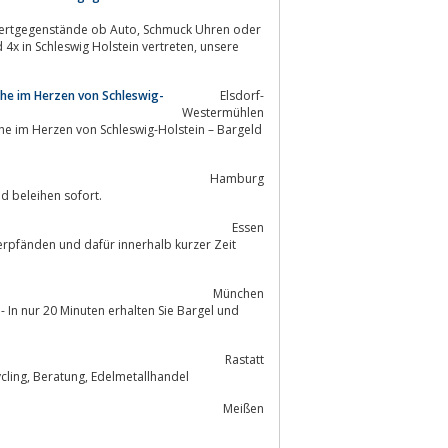
he im Herzen von Schleswig-
Elsdorf-
Westermühlen
e im Herzen von Schleswig-Holstein – Bargeld
Hamburg
d beleihen sofort.
Essen
München
 - In nur 20 Minuten erhalten Sie Bargel und
Rastatt
Staatlich geprüftes und zugelassenes Pfandleihhaus - Pfandkredit, Ankauf, Recycling, Beratung, Edelmetallhandel
Meißen