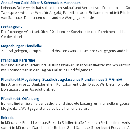
Ankauf von Gold, Silber & Schmuck in Mannheim
Leihhaus Dobrzynski hat sich auf den Ankauf und Verkauf von Edelmetallen, Gold, Silber & Schmuck spezialisiert. Nach
Tagespreis wird der Wert für Altgold, Feinsilber oder Brillanten ermittelt.Erhalten Sie günstige Darlehen durch das Pfänden
von Schmuck, Diamanten oder andere Wertgegenstände
ExchangeAG
Die Exchange AG ist seit über 20 Jahren Ihr Spezialist in den Bereichen Leihhaus, Goldankauf, Schmuck & Uhren sow
Geldwechsel
Magdeburger Pfandleihe
Zentral gelegen, kompetent und diskret: Wandeln Sie Ihre Wertgegenstän
Pfandhaus Karlsruhe
Wir sind ein etablierter und Leistungsstarker Finanzdienstleister mit Schwer
mit 8 Standorten in der Region Karlsruhe und folgenden ...
Pfandkredit Magdeburg: Staatlich zugelassenes Pfandleihhaus S-A GmbH
Ihre Alternative zu Bankdarlehen, Kontokorrent oder Dispo. Wir bieten problemlose, schnelle, unkomplizierte Hilfe ohne
Bonitätsprüfung. Absolut diskret.
Pfandkredit-Offenburg
Bei uns finden Sie eine verlässliche und diskrete Lösung für finanzielle Engpäs
Möglichkeit, Wertgegenstände zu beleihen und sofort ...
Rekoda
In Münchens Pfand-Leihhaus Rekoda Schillerstraße 5 können Sie beleihen, verkaufen oder versteigern. PKW Pfandkredit
sofort in München. Darlehen für Brillant-Gold-Schmuck Silber Kunst Porzellan