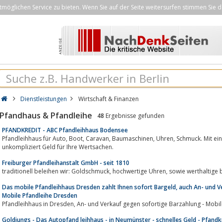
öglichen Service zu bieten. Wenn Sie auf der Seite weitersurfen stimmen Sie d
Dienstleistungen
Wirtschaft & Finanzen
Pfandhaus & Pfandleihe
48
Ergebnisse gefunden
PFANDKREDIT - ABC Pfandleihhaus Bodensee
Pfandleihhaus für Auto, Boot, Caravan, Baumaschinen, Uhren, Schmuck. Mit einem Pfandkreditvertrag erhalten Sie schnell und
unkompliziert Geld für Ihre Wertsachen.
Freiburger Pfandleihanstalt GmbH - seit 1810
traditionell beleihen wir: Goldschmuck, 
Das mobile Pfandleihhaus Dresden zahlt Ihnen sofort Bargeld, auch An- und V
Mobile Pfandleihe Dresden
Pfandleihhaus in Dresden, An- und Verkauf gegen sofortige Barzahlun
Goldjungs - Das Autopfand leihhaus - in Neumünster - schnelles Geld - Pfand