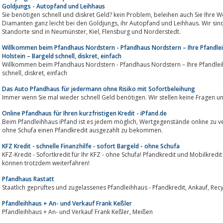
Goldjungs - Autopfand und Leihhaus
Sie benötigen schnell und diskret Geld? kein Problem, beleihen auch Sie Ihre Wertgegenstände ob Auto, Schmuck Uhren oder
Diamanten ganz leicht bei den Goldjungs, ihr Autopfand und Leihhaus. Wir sind 4x in Schleswig Holstein vertreten, unsere
Standorte sind in Neumünster, Kiel, Flensburg und Norderstedt.
Willkommen beim Pfandhaus Nordstern - Pfandhaus Nordstern – Ihre Pfandlei
Holstein – Bargeld schnell, diskret, einfach
Willkommen beim Pfandhaus Nordstern - Pfandhaus Nordstern – Ihre Pfandleih
schnell, diskret, einfach
Das Auto Pfandhaus für jedermann ohne Risiko mit Sofortbeleihung
Immer wenn Sie mal wieder schnell Geld benötigen. Wir stellen keine Fragen un
Online Pfandhaus für Ihren kurzfristigen Kredit - iPfand.de
Beim Pfandleihhaus iPfand ist es jedem möglich, Wertgegenstände online zu verpfänden und dafür innerhalb kurzer Zeit
ohne Schufa einen Pfandkredit ausgezahlt zu bekommen.
KFZ Kredit - schnelle Finanzhilfe - sofort Bargeld - ohne Schufa
KFZ-Kredit - Sofortkredit für Ihr KFZ - ohne Schufa! Pfandkredit und Mobilkredit
können trotzdem weiterfahren!
Pfandhaus Rastatt
Pfandleihhaus + An- und Verkauf Frank Keßler
Pfandleihhaus + An- und Verkauf Frank Keßler, Meißen