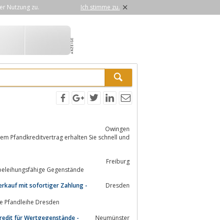
×
er Nutzung zu.
Ich stimme zu.
Owingen
Freiburg
hochwertige Uhren, sowie werthaltige beleihungsfähige Gegenstände
erkauf mit sofortiger Zahlung -
Dresden
g - Mobile Pfandleihe Dresden
kredit für Wertgegenstände -
Neumünster