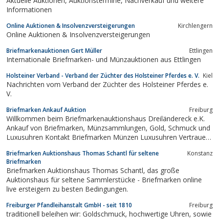
Aktuelle Auktionen, Auktionstermine, Nachverkauf und weitere
Informationen
Online Auktionen & Insolvenzversteigerungen
Kirchlengern
Online Auktionen & Insolvenzversteigerungen
Briefmarkenauktionen Gert Müller
Ettlingen
Internationale Briefmarken- und Münzauktionen aus Ettlingen
Holsteiner Verband - Verband der Züchter des Holsteiner Pferdes e. V.
Kiel
Nachrichten vom Verband der Züchter des Holsteiner Pferdes e.
V.
Briefmarken Ankauf Auktion
Freiburg
Willkommen beim Briefmarkenauktionshaus Dreiländereck e.K.
Ankauf von Briefmarken, Münzsammlungen, Gold, Schmuck und
Luxusuhren Kontakt Briefmarken Münzen Luxusuhren Vertrauen
durch Kompetenz Sie wollen Goldschmuck, Edelmetalle oder
Briefmarken Auktionshaus Thomas Schantl für seltene
Konstanz
Luxusuhren verkaufen?Sie haben eine Erbschaft gemacht und
Briefmarken
wollen diese jetztschätzen oder...
Briefmarken Auktionshaus Thomas Schantl, das große
Auktionshaus für seltene Sammlerstücke - Briefmarken online
live ersteigern zu besten Bedingungen.
Freiburger Pfandleihanstalt GmbH - seit 1810
Freiburg
traditionell beleihen wir: Goldschmuck, hochwertige Uhren, sowie