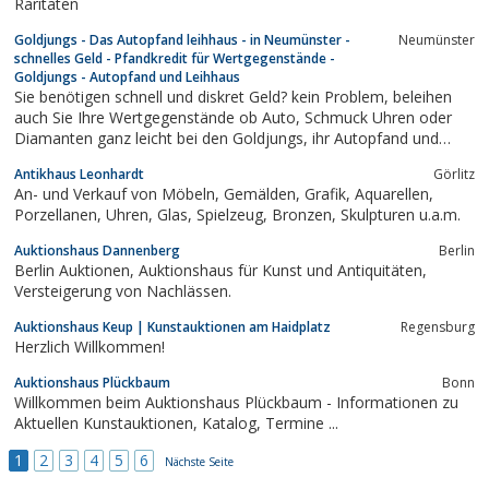
Raritäten
Goldjungs - Das Autopfand leihhaus - in Neumünster -
Neumünster
schnelles Geld - Pfandkredit für Wertgegenstände -
Goldjungs - Autopfand und Leihhaus
Sie benötigen schnell und diskret Geld? kein Problem, beleihen
auch Sie Ihre Wertgegenstände ob Auto, Schmuck Uhren oder
Diamanten ganz leicht bei den Goldjungs, ihr Autopfand und
Leihhaus. Wir sind 4x in Schleswig Holstein vertreten, unsere
Antikhaus Leonhardt
Görlitz
Standorte sind in Neumünster, Kiel, Flensburg und Norderstedt.
An- und Verkauf von Möbeln, Gemälden, Grafik, Aquarellen,
Porzellanen, Uhren, Glas, Spielzeug, Bronzen, Skulpturen u.a.m.
Auktionshaus Dannenberg
Berlin
Berlin Auktionen, Auktionshaus für Kunst und Antiquitäten,
Versteigerung von Nachlässen.
Auktionshaus Keup | Kunstauktionen am Haidplatz
Regensburg
Herzlich Willkommen!
Auktionshaus Plückbaum
Bonn
Willkommen beim Auktionshaus Plückbaum - Informationen zu
Aktuellen Kunstauktionen, Katalog, Termine ...
1
2
3
4
5
6
Nächste Seite