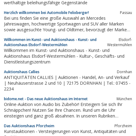
werthaltige beleihungsfähige Gegenstände
Herzlich willkommen bei Automobile Felixberger!
Passau
Bei uns finden Sie eine große Auswahl an Mercedes
Jahreswagen, hochwertige Sportwagen und SUV aller Marken
sowie ausgesuchte Young- und Oldtimer, bevorzugt der Marken:
Mercedes Benz, Porsche, VW sowie US Cars, wie z.B. Ford
Willkommen im Kunst- und Auktionshaus - Kunst- und
Elsdorf-
Mustang, Chevrolet, Corvette, Camaro, Hot Rods usw.
Auktionshaus Elsdorf-Westermühlen
Westermühlen
Willkommen im Kunst- und Auktionshaus - Kunst- und
Auktionshaus Elsdorf-Westermühlen - Kultur-, Geschäfts- und
Dienstleistungszentrum
Auktionshaus Callies
Dornhan
ANTIQUITÄTEN CALLIES | Auktionen - Handel, An- und Verkauf
| Neuhäuserstrasse 2 und 10 | 72175 DORNHAN | Tel.: 07455 -
2234
bidome.net - Das neue Auktionshaus im Internet
München
Online-Auktion von Audio bis Zubehör! Ersteigern Sie sich Ihr
Schnäppchen! Nutzen Sie Ihre Chancen. Rund um die Uhr
einsteigen und ganz groß absahnen. In unseren Rubriken
bestimmen Sie jetzt nonstop die Preise.
Das Auktionshaus Pforzheim
Pforzheim
Kunstauktionen - Versteigerungen von Kunst, Antiquitäten und