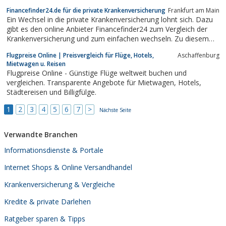
auch jede Menge Informationen zu einzelnen Produkten inklusive
Financefinder24.de für die private Krankenversicherung
Frankfurt am Main
Kaufempfehlungen. Wer online bestellen möchte und keine Lust
Ein Wechsel in die private Krankenversicherung lohnt sich. Dazu
auf endlos lange Recherchen hat kann...
gibt es den online Anbieter Financefinder24 zum Vergleich der
Krankenversicherung und zum einfachen wechseln. Zu diesem
Thema finden sich viele Informationen und ein guter Service.
Flugpreise Online | Preisvergleich für Flüge, Hotels,
Aschaffenburg
Mietwagen u. Reisen
Flugpreise Online - Günstige Flüge weltweit buchen und
vergleichen. Transparente Angebote für Mietwagen, Hotels,
Städtereisen und Billigfülge.
1
2
3
4
5
6
7
>
Nächste Seite
Verwandte Branchen
Informationsdienste & Portale
Internet Shops & Online Versandhandel
Krankenversicherung & Vergleiche
Kredite & private Darlehen
Ratgeber sparen & Tipps