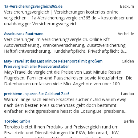
Berufsunfähigkeitsversicherung
1a-Versicherungsvergleich365.de
Beckum
Versicherungsvergleich | Versicherungen kostenlos online
vergleichen | 1a-Versicherungsvergleich365.de – kostenloser und
unabhängiger Versicherungsvergleich
Assekuranz Rautmann
Vechelde
Versicherungen im Versicherungsvergleich. Online Kfz
Autoversicherung , Krankenversicherung, Zusatzversicherung,
Haftpflichtversicherung, Hundehaftpflicht, Privathaftpflicht &
Rechtsschutz.
May-Travel ist das Last Minute Reisenportal mit großem
Calden
Preisvergleich aller Reiseveranstalter
May-Travel.de vergleicht die Preise von Last Minute Reisen,
Flugreisen, Familien-und Pauschalreisen sowie Kreuzfahrten. Die
Datenbanken umfassen viele Mio. Angebote von über 100
Reiseveranstaltern. Sie müssen nur noch suchen, buchen und
preisbiene - sparen Sie Geld und Zeit!
Landau
fliegen!
Warum lange nach einem Ersatzteil suchen? Und warum ewig
nach dem besten Preis suchen?Das geht doch bestimmt
einfacher. Richtig!preisbiene heisst die Lösung.Bei preisbiene
können Sie anonym und unverbindlich eine Anfrage stellen zu
Toroleo GmbH
Berlin
dem was Sie suchen und die Verkäufer machen Ihnen
Toroleo bietet Ihnen Produkt- und Preisvergleich rund um
Angebote.Einfacher geht es wirklich nicht....
Ersatzteile und Dienstleistungen für PKW, Motorrad, LKW,