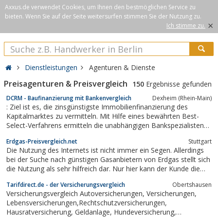
Axxus.de verwendet Cookies, um Ihnen den bestmöglichen Service zu
bieten. Wenn Sie auf der Seite weitersurfen stimmen Sie der Nutzung zu.
×
Ich stimme zu.
Dienstleistungen
Agenturen & Dienste
Preisagenturen & Preisvergleich
150
Ergebnisse gefunden
DCRM - Baufinanzierung mit Bankenvergleich
Dexheim (Rhein-Main)
: Ziel ist es, die zinsgünstigste Immobilienfinanzierung des
Kapitalmarktes zu vermitteln. Mit Hilfe eines bewährten Best-
Select-Verfahrens ermitteln die unabhängigen Bankspezialisten
des Qualitätsbrokers aus über 50 renommierten Banken die
Erdgas-Preisvergleich.net
Stuttgart
persönliche Bestkondition. So können über die Gesamtlaufzeit
Die Nutzung des Internets ist nicht immer ein Segen. Allerdings
des Darlehens in aller...
bei der Suche nach günstigen Gasanbietern von Erdgas stellt sich
die Nutzung als sehr hilfreich dar. Nur hier kann der Kunde die
vielen Gasanbieter vergleichen und seine Auswahl so treffen,
Tarifdirect.de - der Versicherungsvergleich
Obertshausen
dass sie seinen Bedürfnissen angepasst ist.
Versicherungsvergleich Autoversicherungen, Versicherungen,
Lebensversicherungen,Rechtschutzversicherungen,
Hausratversicherung, Geldanlage, Hundeversicherung,