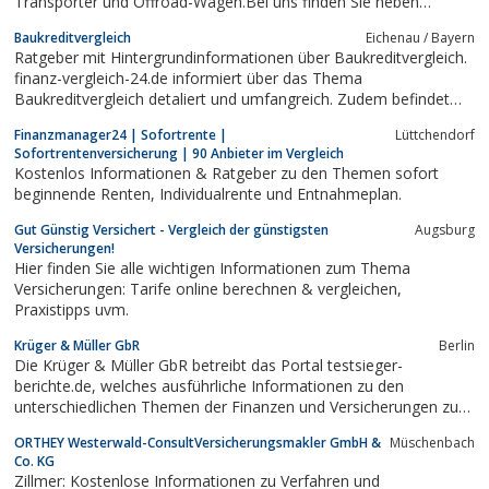
Transporter und Offroad-Wagen.Bei uns finden Sie neben
günstigen Reifen und Felgen auch Kfz-Versicherungen, Kfz-
Baukreditvergleich
Eichenau / Bayern
Finanzierungen und Mietwagen.Sparen Sie kostbare Zeit und
Ratgeber mit Hintergrundinformationen über Baukreditvergleich.
überlassen Sie uns das aufspüren von...
finanz-vergleich-24.de informiert über das Thema
Baukreditvergleich detaliert und umfangreich. Zudem befindet
sich eine Übersicht über die KFZ Versicherung , die man als
Finanzmanager24 | Sofortrente |
Lüttchendorf
Verbraucher besitzen muss auf der Homepage. Ein Update der
Sofortrentenversicherung | 90 Anbieter im Vergleich
Seite erfolgte im März 2013.
Kostenlos Informationen & Ratgeber zu den Themen sofort
beginnende Renten, Individualrente und Entnahmeplan.
Gut Günstig Versichert - Vergleich der günstigsten
Augsburg
Versicherungen!
Hier finden Sie alle wichtigen Informationen zum Thema
Versicherungen: Tarife online berechnen & vergleichen,
Praxistipps uvm.
Krüger & Müller GbR
Berlin
Die Krüger & Müller GbR betreibt das Portal testsieger-
berichte.de, welches ausführliche Informationen zu den
unterschiedlichen Themen der Finanzen und Versicherungen zur
Verfügung stellt. Damit räumen sie Besuchern die Möglichkeit
ORTHEY Westerwald-ConsultVersicherungsmakler GmbH &
Müschenbach
ein, die verschiedenen Anbieter und Tarife der unterschiedlichen
Co. KG
Bereiche mithilfe eines...
Zillmer: Kostenlose Informationen zu Verfahren und