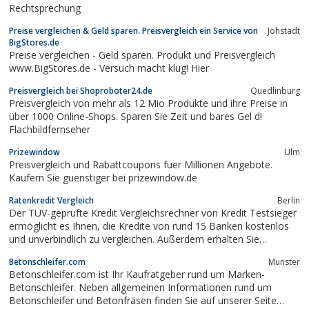
Rechtsprechung
Preise vergleichen & Geld sparen. Preisvergleich ein Service von
Jöhstadt
BigStores.de
Preise vergleichen - Geld sparen. Produkt und Preisvergleich
www.BigStores.de - Versuch macht klug! Hier
Preisvergleich bei Shoproboter24.de
Quedlinburg
Preisvergleich von mehr als 12 Mio Produkte und ihre Preise in
über 1000 Online-Shops. Sparen Sie Zeit und bares Gel d!
Flachbildfernseher
Prizewindow
Ulm
Preisvergleich und Rabattcoupons fuer Millionen Angebote.
Kaufern Sie guenstiger bei prizewindow.de
Ratenkredit Vergleich
Berlin
Der TÜV-geprüfte Kredit Vergleichsrechner von Kredit Testsieger
ermöglicht es Ihnen, die Kredite von rund 15 Banken kostenlos
und unverbindlich zu vergleichen. Außerdem erhalten Sie
professionelle Hilfe durch Kredit Experten am kostenlosen
Betonschleifer.com
Münster
Service-Telefon.
Betonschleifer.com ist Ihr Kaufratgeber rund um Marken-
Betonschleifer. Neben allgemeinen Informationen rund um
Betonschleifer und Betonfräsen finden Sie auf unserer Seite