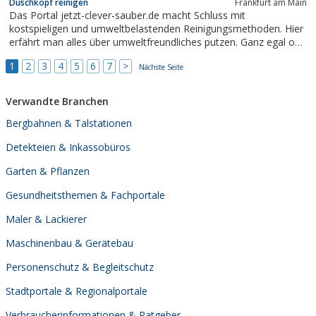
Duschkopf reinigen
Frankfurt am Main
Das Portal jetzt-clever-sauber.de macht Schluss mit
kostspieligen und umweltbelastenden Reinigungsmethoden. Hier
erfährt man alles über umweltfreundliches putzen. Ganz egal ob
es sich um streifenfreies Fenster putzen oder Schimmel
1
2
3
4
5
6
7
>
entfernen handelt.
Nächste Seite
Verwandte Branchen
Bergbahnen & Talstationen
Detekteien & Inkassobüros
Garten & Pflanzen
Gesundheitsthemen & Fachportale
Maler & Lackierer
Maschinenbau & Gerätebau
Personenschutz & Begleitschutz
Stadtportale & Regionalportale
Verbraucherinformationen & Ratgeber