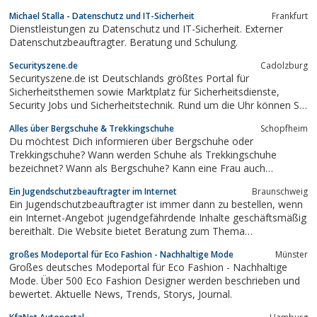
Zusätzlich gibt es eine editierte Linkliste mit Regionalsuche für
Michael Stalla - Datenschutz und IT-Sicherheit
Frankfurt
alles was sich mit 2, 3 oder 4 Rädern beschäftigt. Das
Dienstleistungen zu Datenschutz und IT-Sicherheit. Externer
umfangreiche Firmen- u....
Datenschutzbeauftragter. Beratung und Schulung.
Securityszene.de
Cadolzburg
Securityszene.de ist Deutschlands größtes Portal für
Sicherheitsthemen sowie Marktplatz für Sicherheitsdienste,
Security Jobs und Sicherheitstechnik. Rund um die Uhr können Sie
sich bei uns über folgende Themen informieren.•
Alles über Bergschuhe & Trekkingschuhe
Schopfheim
Sicherheitsdienste in Ihrer Stadt,• Security Jobs,• Objektschutz,•...
Du möchtest Dich informieren über Bergschuhe oder
Trekkingschuhe? Wann werden Schuhe als Trekkingschuhe
bezeichnet? Wann als Bergschuhe? Kann eine Frau auch
Herrenschuhe tragen, wenn sie passen? Und umgekehrt? Worauf
Ein Jugendschutzbeauftragter im Internet
Braunschweig
ist beim Kauf von Kinderschuhen zu achten?Du suchst die
Ein Jugendschutzbeauftragter ist immer dann zu bestellen, wenn
Antwort auf eine dieser Fragen? Wir haben sie für Dich!...
ein Internet-Angebot jugendgefährdende Inhalte geschäftsmäßig
bereithält. Die Website bietet Beratung zum Thema
Jugendschutz. Für einen monatlichen Pauschalpreis kann ein
großes Modeportal für Eco Fashion - Nachhaltige Mode
Münster
Jugendschutzbeauftragter gestellt werden.
Großes deutsches Modeportal für Eco Fashion - Nachhaltige
Mode. Über 500 Eco Fashion Designer werden beschrieben und
bewertet. Aktuelle News, Trends, Storys, Journal.