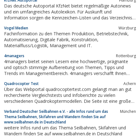
KfzNet Autoportal
Hamburg
Das deutsche Autoportal KfzNet bietet regelmäßige Autonews
und ein umfangreiches Autolexikon. Für Auskunft und
Information sorgen die Kennzeichen-Listen und das Verzeichnis
der Zulassungsstellen. Dazu gibt es über 400 Bildergalerien, viele
Vogel Medien
Würzburg
lustige Autowitze und Memes, die für Unterhaltung sorgen. Seit
Fachinformation zu den Themen Produktion, Betriebstechnik,
mehr als 18 Jahren gehört...
Automatisierung, Digitale Fabrik, Konstruktion,
Materialfluss/Logistik, Management und IT.
4managers
Rottenburg
4managers bietet seinen Lesern eine hochwertige, prägnante
und optisch stimmige Aufbereitung von Themen, Tipps und
Trends im Managementbereich. 4managers verschafft Ihnen
einen Überblick und Einstieg in das jeweilige Thema und bietet
Quadrocopter Test
Achern
Hinweise auf weitergehende Informationen.4managersWellness:
Über das Webportal quadrocoptertest.com gelangt man an gut
Gesundheit für Manager. Ihr...
recherchierte Vergleichstests und Infoberichte zu vielen
verschiedenen Quadrokoptermodellen. Die Seite ist eine große
Hilfe, bei Auswahl und Kauf eines funktionstüchtigen
Verband Deutscher Seilbahnen e.V. - alle Infos rund um das
München
Miniflugschraubers.
Thema Seilbahnen, Skifahren und Wandern finden Sie auf
www.seilbahnen.de in Deutschland
weitere Infos rund um das Thema Seilbahnen, Skifahren und
Wandern finden Sie auf www.seilbahnen.de in Deutschland