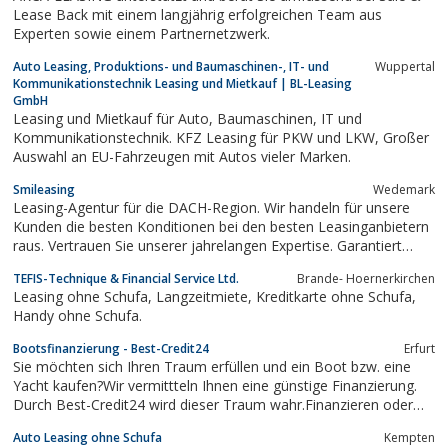
Lease Back mit einem langjährig erfolgreichen Team aus
Experten sowie einem Partnernetzwerk.
Auto Leasing, Produktions- und Baumaschinen-, IT- und
Wuppertal
Kommunikationstechnik Leasing und Mietkauf | BL-Leasing
GmbH
Leasing und Mietkauf für Auto, Baumaschinen, IT und
Kommunikationstechnik. KFZ Leasing für PKW und LKW, Großer
Auswahl an EU-Fahrzeugen mit Autos vieler Marken.
Smileasing
Wedemark
Leasing-Agentur für die DACH-Region. Wir handeln für unsere
Kunden die besten Konditionen bei den besten Leasinganbietern
raus. Vertrauen Sie unserer jahrelangen Expertise. Garantiert
schnelle und einfache Abwicklung. Forstmaschinen Leasing,
TEFIS-Technique & Financial Service Ltd.
Brande- Hoernerkirchen
Traktor Leasing, Röntgen Leasing uvm.Kontaktieren Sie uns
Leasing ohne Schufa, Langzeitmiete, Kreditkarte ohne Schufa,
einfach, schnell und...
Handy ohne Schufa.
Bootsfinanzierung - Best-Credit24
Erfurt
Sie möchten sich Ihren Traum erfüllen und ein Boot bzw. eine
Yacht kaufen?Wir vermittteln Ihnen eine günstige Finanzierung.
Durch Best-Credit24 wird dieser Traum wahr.Finanzieren oder
leasen Sie Ihr Boot nach Ihren Wünschen. Der Rundum-
Auto Leasing ohne Schufa
Kempten
Serviceschließt eine ausführliche Beratung, sowie ein