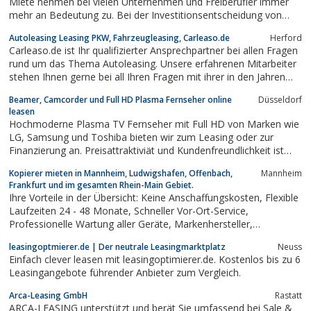
Miete nehmen bei vielen Unternehmen und Freiberufler immer
mehr an Bedeutung zu. Bei der Investitionsentscheidung von
Computern, Telekommunikation, Kopierern, Büromöbeln oder
Autoleasing Leasing PKW, Fahrzeugleasing, Carleaso.de
Herford
Medizintechnik bieten sie eine echte Alternative zum Kauf.
Carleaso.de ist Ihr qualifizierter Ansprechpartner bei allen Fragen
rund um das Thema Autoleasing. Unsere erfahrenen Mitarbeiter
stehen Ihnen gerne bei all Ihren Fragen mit ihrer in den Jahren
gesammelten Kompetenz beratend und unvoreingenommen zur
Beamer, Camcorder und Full HD Plasma Fernseher online
Düsseldorf
Seite, so wird Ihr Traum vom idealen Auto durch unseren Service
leasen
Wirklichkeit
Hochmoderne Plasma TV Fernseher mit Full HD von Marken wie
LG, Samsung und Toshiba bieten wir zum Leasing oder zur
Finanzierung an. Preisattraktiviät und Kundenfreundlichkeit ist
unsere Stärke
Kopierer mieten in Mannheim, Ludwigshafen, Offenbach,
Mannheim
Frankfurt und im gesamten Rhein-Main Gebiet.
Ihre Vorteile in der Übersicht: Keine Anschaffungskosten, Flexible
Laufzeiten 24 - 48 Monate, Schneller Vor-Ort-Service,
Professionelle Wartung aller Geräte, Markenhersteller,
Bilanzneutral und steuerlich absetzbar, inkl. Toner &
leasingoptmierer.de | Der neutrale Leasingmarktplatz
Neuss
Verbrauchsmaterial, ienmodernste Druckertechnik, effizienter &
Einfach clever leasen mit leasingoptimierer.de. Kostenlos bis zu 6
schneller Service, Analyse,...
Leasingangebote führender Anbieter zum Vergleich.
Arca-Leasing GmbH
Rastatt
ARCA-LEASING unterstützt und berät Sie umfassend bei Sale &