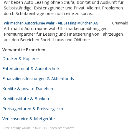
Wir beiten Auto Leasing ohne Schufa, Bonität und Auskunft für
unverbindliches Angebot ein.
Selbstständige, Existenzgründer und Privat. Alle mit Problemen
durch Schufaeinträge oder noch eine zu kurze
Selbstständigkeit!Informieren Sie sich gelich heute noch bei uns!
Wir machen Autoträume wahr • AIL Leasing München AG
Grünwald
AIL macht Autoträume wahr! Ihr markenunabhängiger
Premiumpartner für Leasing und Finanzierung von Fahrzeugen
aus den Bereichen Sport, Luxus und Oldtimer.
Verwandte Branchen
Drucker & Kopierer
Entertainment & Audiotechnik
Finanzdienstleistungen & Aktienfonds
Kredite & private Darlehen
Kreditinstitute & Banken
Preisagenturen & Preisvergleich
Verleihservice & Mietgeräte
Diese Anfrage wurde in 0,03 Sekunden beantwortet.