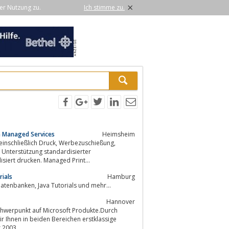
×
er Nutzung zu.
Ich stimme zu.
n Managed Services
Heimsheim
Druck, Werbezuschießung,
konvertieren und standardisiert drucken. Managed Print...
ials
Hamburg
Artikel und Tutorials zu Enterprise Java Software Development, Open Source, Datenbanken, Java Tutorials und mehr...
Hannover
hwerpunkt auf Microsoft Produkte.Durch
r Ihnen in beiden Bereichen erstklassige
2003...