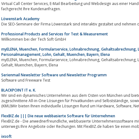
Virtual Call Center Services, E-Mail Bearbeitung und Webdesign aus einer Hand. Wir beantworten kostengünstig und
fachgerecht Ihre Kundenanfragen.
Löwenstark Academy
Die SEO-Seminare der Firma Löwenstark sind interaktiv gestaltet und nehmen
Professional Products and Services for Test & Measurement
Willkommen bei der Tech Soft GmbH
myELENA, Muenchen, Formularservice, Lohnabrechnung, Gehaltsabrechnung, 
Personalmanagement, Lohn, Gehalt, Muenchen, Bayern, Elena
myELENA, Muenchen, Formularservice, Lohnabrechnung, Gehaltsabrechnung, LVA, Barmer, AOK, Personalmanagement, Lohn,
Gehalt, Muenchen, Bayern, Elena
Serienmail Newsletter Software und Newsletter Programm
Software und Freeware Test
BLACKPOINT IT e. K.
Wir sind ein dynamisches Unternehmen aus dem Osten von München und bieten 
zugeschnittene All-in-One Lösungen für Privatkunden und Selbstständige, sowie für kleine und mittlere Unternehmen
(KMU)Wir bieten Ihnen
FlexBIZ.de ||| Die neue webbasierte Software für Unternehmen
FlexBIZ.de - Die anwednerfreundliche, webbasierte Unternehmenssoftware mit unfangreichen Funktionen. Schreiben Sie
unterwegs Ihre Angebote oder Rechungen. Mit FlexBIZ.de haben Sie einen mob
ixsoft