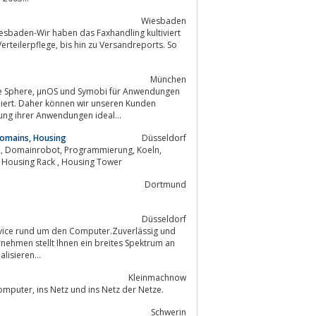
Wiesbaden
esbaden-Wir haben das Faxhandling kultiviert
München
r Anwendungen
iert. Daher können wir unseren Kunden
ung ihrer Anwendungen ideal...
 Domains, Housing
Düsseldorf
Confixx Lizenzen, Duesseldorf, E-Mail Server, Domains, Confixx, Domainpreise, Housing Rack , Housing Tower
Dortmund
Düsseldorf
ervice rund um den Computer.Zuverlässig und
nehmen stellt Ihnen ein breites Spektrum an
re Wünsche zu realisieren...
Kleinmachnow
cmworks das ist, Computer, Multimedia und Internet. Wir bringen Sie an den Computer, ins Netz und ins Netz der Netze.
Schwerin