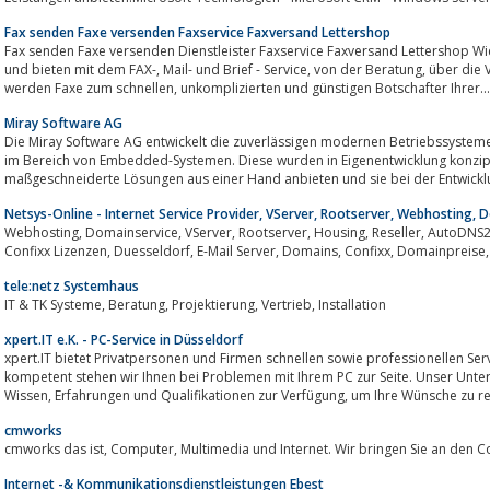
Fax senden Faxe versenden Faxservice Faxversand Lettershop
Fax senden Faxe versenden Dienstleister Faxservice Faxversand Lettershop Wi
und bieten mit dem FAX-, Mail- und Brief - Service, von der Beratung, über die Verteilerpflege, bis hin zu Versandreports. So
werden Faxe zum schnellen, unkomplizierten und günstigen Botschafter Ihrer...
Miray Software AG
Die Miray Software AG entwickelt die zuverlässigen modernen Betriebssysteme Sphere, µnOS und Symobi fü
im Bereich von Embedded-Systemen. Diese wurden in Eigenentwicklung konzip
maßgeschneiderte Lösungen aus einer Hand anbieten und sie bei der Entwickl
Netsys-Online - Internet Service Provider, VServer, Rootserver, Webhosting,
Webhosting, Domainservice, VServer, Rootserver, Housing, Reseller, AutoDNS2, Domainrobot, Programmierung, Koeln,
tele:netz Systemhaus
IT & TK Systeme, Beratung, Projektierung, Vertrieb, Installation
xpert.IT e.K. - PC-Service in Düsseldorf
xpert.IT bietet Privatpersonen und Firmen schnellen sowie professionellen S
kompetent stehen wir Ihnen bei Problemen mit Ihrem PC zur Seite. Unser Unter
Wissen, Erfahrungen und Qualifikationen zur Verfügung, um Ih
cmworks
Internet -& Kommunikationsdienstleistungen Ebest