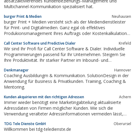
absatzaktivierendes Kundenbeziehungs-Management und
Multichannel-Kommunikation spezialisiert hat.
burger Print & Medien
Neuhausen
burger Print + Medien versteht sich als der Mediendienstleister
für Print- und Digitalmedien. Ganz egal ob effektives
Produkionsmanagement Ihres Auftrags oder Kostenkalkulation,
Datenhandling und Workflow-Koordination aus einer Hand - bei
Call Center Software und Predictive Dialer
Krefeld
uns haben Sie direkten Zugriff auf technische Experten, neueste
Wir sind Ihr Profi für Call Center Software & Dialer. Individuelle
Produktionsmöglichkeiten,...
Programmierungen passend für Ihr Unternehmen. Steigern Sie
Ihre Produktivität. Ihr starker Partner im Inbound- und
Outboundbereich. Erreichen Sie deutlich mehr Kunden.
Denkmanager
Hannover
Coaching Ausbildungm & Kommunikation. SolutionDesign in der
Anwendung für Business & Privatkunden. Training, Coaching &
Mentoring.
Kunden akquirieren mit den richtigen Adressen
Achern
Immer wieder benötigt eine Marketingabteilung aktualisierte
Adressdaten von Firmen möglicher Kunden. Wie sich die
Verwendung veralteter Adressinformationen vermeiden lässt,
erfährt man über die spezialisierte Internetplattform b2b-
TDG Tele Dienste GmbH
Oberursel
adressen-kaufen.de.
Willkommen bei tdg-teledienste.de