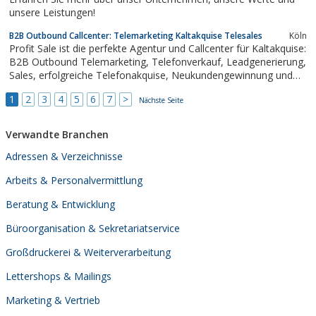
exakte Analyse Ihres...
unsere Leistungen!
B2B Outbound Callcenter: Telemarketing Kaltakquise Telesales
Köln
Profit Sale ist die perfekte Agentur und Callcenter für Kaltakquise:
B2B Outbound Telemarketing, Telefonverkauf, Leadgenerierung,
Sales, erfolgreiche Telefonakquise, Neukundengewinnung und
Terminvereinbarungen. Jetzt 8 Wochen durchstarten und mehr
1
2
3
4
5
6
7
>
Kunden gewinnen! Erzielen Sie mit Profit Sale Top Erfolgsquoten
Nächste Seite
in der B2B Outbound...
Verwandte Branchen
Adressen & Verzeichnisse
Arbeits & Personalvermittlung
Beratung & Entwicklung
Büroorganisation & Sekretariatservice
Großdruckerei & Weiterverarbeitung
Lettershops & Mailings
Marketing & Vertrieb