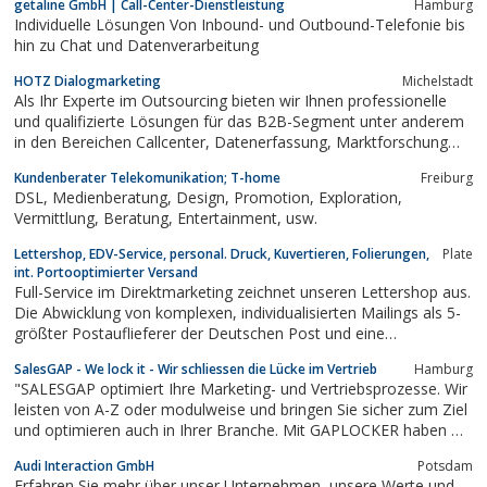
getaline GmbH | Call-Center-Dienstleistung
Hamburg
Individuelle Lösungen Von Inbound- und Outbound-Telefonie bis
hin zu Chat und Datenverarbeitung
HOTZ Dialogmarketing
Michelstadt
Als Ihr Experte im Outsourcing bieten wir Ihnen professionelle
und qualifizierte Lösungen für das B2B-Segment unter anderem
in den Bereichen Callcenter, Datenerfassung, Marktforschung
oder Email-Marketing.
Kundenberater Telekomunikation; T-home
Freiburg
DSL, Medienberatung, Design, Promotion, Exploration,
Vermittlung, Beratung, Entertainment, usw.
Lettershop, EDV-Service, personal. Druck, Kuvertieren, Folierungen,
Plate
int. Portooptimierter Versand
Full-Service im Direktmarketing zeichnet unseren Lettershop aus.
Die Abwicklung von komplexen, individualisierten Mailings als 5-
größter Postauflieferer der Deutschen Post und eine
Tagesleistung von bis zu 1, 5 Millionen Sendungen beweisen
SalesGAP - We lock it - Wir schliessen die Lücke im Vertrieb
Hamburg
unser großes Potential.
"SALESGAP optimiert Ihre Marketing- und Vertriebsprozesse. Wir
leisten von A-Z oder modulweise und bringen Sie sicher zum Ziel
und optimieren auch in Ihrer Branche. Mit GAPLOCKER haben wir
eine bewährte Systematic entwickelt, in der sich über 23 Jahre
Audi Interaction GmbH
Potsdam
Know How bündeln. GAPLOCKER ermöglicht uns eine exakte
Erfahren Sie mehr über unser Unternehmen, unsere Werte und