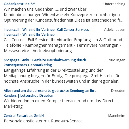
Gedankenstube ?>!
Unterhaching
Wir machen uns Gedanken...... und zwar über
Kundenbeziehungen.Wir entwickeln Konzepte zur nachhaltigen
Optimierung der Kundenzufriedenheit.Diese ist entscheidend für
erfolgreiche Unternehmen.Erfahren Sie, wie durch gezielte
Incentcall - Wir sind Ihr Vertrieb -Call Center Services -
Adelzhausen
Maßnahmen Kunden begeistert werden, die Kommunikation
Incentcall - Wir sind Ihr Vertrieb
verbessert und der Umsatz erhöht wird....
Call Center - Full Service -Ihr virtueller Empfang - In & Outbound
Telefonie - Kampagnenmanagement - Terminvereinbarungen -
Messeservice - Vertriebsoptimierung
prospega GmbH: Gezielte Haushaltwerbung durch
Nüdlingen
konsequentes Geomarketing
Langjährige Erfahrung in der Direktzustellung und der
Mediaplanung bürgen für Erfolg. Die prospega GmbH steht für
höchste Ansprüche in der bundesweiten und in der regionalen
Prospektverteilung sowie im innovativen Geomarketing für die
Alles rund um die adressierte gedruckte Sendung an Ihre
Dresden
gezielte Ansprache von Zielgruppen durch unadressierte, teil- und
Kunden: | Lettershop Dresden
volladressierte Werbung. Auf...
Wir bieten Ihnen einen Komplettservice rund um das Direct-
Marketing.
Central Zeitarbeit GmbH
Mannheim
Personaldienstleister mit Rund-um-Service