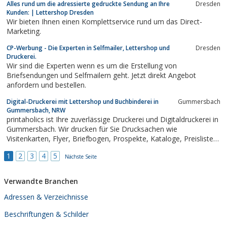
Alles rund um die adressierte gedruckte Sendung an Ihre
Dresden
Kunden: | Lettershop Dresden
Wir bieten Ihnen einen Komplettservice rund um das Direct-
Marketing.
CP-Werbung - Die Experten in Selfmailer, Lettershop und
Dresden
Druckerei.
Wir sind die Experten wenn es um die Erstellung von
Briefsendungen und Selfmailern geht. Jetzt direkt Angebot
anfordern und bestellen.
Digital-Druckerei mit Lettershop und Buchbinderei in
Gummersbach
Gummersbach, NRW
printaholics ist Ihre zuverlässige Druckerei und Digitaldruckerei in
Gummersbach. Wir drucken für Sie Drucksachen wie
Visitenkarten, Flyer, Briefbogen, Prospekte, Kataloge, Preislisten,
Schulplaner, Abizeitungen, Master-/Bachelorarbeiten und vieles
1
2
3
4
5
andere mehr in kleinen und großen Auflagen.
Nächste Seite
Verwandte Branchen
Adressen & Verzeichnisse
Beschriftungen & Schilder