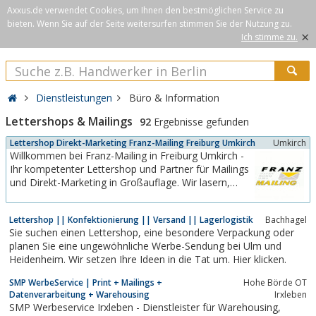
Axxus.de verwendet Cookies, um Ihnen den bestmöglichen Service zu
bieten. Wenn Sie auf der Seite weitersurfen stimmen Sie der Nutzung zu.
×
Ich stimme zu.
Dienstleistungen
Büro & Information
Lettershops & Mailings
92
Ergebnisse gefunden
Lettershop Direkt-Marketing Franz-Mailing Freiburg Umkirch
Umkirch
Willkommen bei Franz-Mailing in Freiburg Umkirch -
Ihr kompetenter Lettershop und Partner für Mailings
und Direkt-Marketing in Großauflage. Wir lasern,
kopieren, adressieren, falzen, kuvertieren, stellen
zusammen, frankieren und liefern termingerecht aus.
Lettershop || Konfektionierung || Versand || Lagerlogistik
Bachhagel
Punktgenau!Wir bieten Ihnen Hilfestellung beim
Sie suchen einen Lettershop, eine besondere Verpackung oder
Gestalten von Mailings...
planen Sie eine ungewöhnliche Werbe-Sendung bei Ulm und
Heidenheim. Wir setzen Ihre Ideen in die Tat um. Hier klicken.
SMP WerbeService | Print + Mailings +
Hohe Börde OT
Datenverarbeitung + Warehousing
Irxleben
SMP Werbeservice Irxleben - Dienstleister für Warehousing,