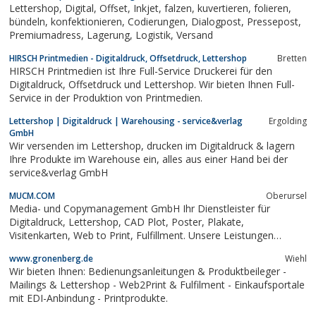
Lettershop, Digital, Offset, Inkjet, falzen, kuvertieren, folieren,
bündeln, konfektionieren, Codierungen, Dialogpost, Pressepost,
Premiumadress, Lagerung, Logistik, Versand
HIRSCH Printmedien - Digitaldruck, Offsetdruck, Lettershop
Bretten
HIRSCH Printmedien ist Ihre Full-Service Druckerei für den
Digitaldruck, Offsetdruck und Lettershop. Wir bieten Ihnen Full-
Service in der Produktion von Printmedien.
Lettershop | Digitaldruck | Warehousing - service&verlag
Ergolding
GmbH
Wir versenden im Lettershop, drucken im Digitaldruck & lagern
Ihre Produkte im Warehouse ein, alles aus einer Hand bei der
service&verlag GmbH
MUCM.COM
Oberursel
Media- und Copymanagement GmbH Ihr Dienstleister für
Digitaldruck, Lettershop, CAD Plot, Poster, Plakate,
Visitenkarten, Web to Print, Fulfillment. Unsere Leistungen
reichen vom klassischen Copyshopgeschäft bis hin zu
www.gronenberg.de
Wiehl
hochkomplexen Druckprozessen und Digitalisierungslösungen.
Wir bieten Ihnen: Bedienungsanleitungen & Produktbeileger -
honkidonkidot
Mailings & Lettershop - Web2Print & Fulfilment - Einkaufsportale
mit EDI-Anbindung - Printprodukte.