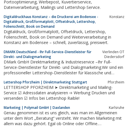
Portooptimierung, Werbepost, Kuvertierservice,
Datenverarbeitung, Mailings und Lettershop-Service.
Digitaldruckhaus Konstanz – die Druckerei am Bodensee -
Konstanz
Digitaldruck, Großformatplott, Offsetdruck, Lettershop,
Folienschnitt, Book on Demand
Digitaldruck, Großformatplott, Offsetdruck, Lettershop,
Folienschnitt, Book on Demand und Weiterverarbeitung in
Konstanz am Bodensee – schnell, zuverlässig, preiswert.
DMARK Deutschland - Ihr Full-Service-Dienstleister für
Vierlinden OT
Direkt- und Dialogmarketing
Diedersdorf
DMark GmbH Direktmarketing & Industrieservice –Ihr Full-
Service-Dienstleister für Direkt- und Dialogmarketing.Wir sind ein
professioneller Lettershop-Dienstleister für klassische und
kreative Mailings und Anbieter von Fulfillment.
Lettershop Pforzheim | Direktmarketing Stuttgart
Pforzheim
LETTERSHOP PFORZHEIM ➤ Direktmarketing und Mailing-
Service ☑ Adressdaten analysieren ➩ Werbung Drucken und
versenden ☑ Infos bei Lettershop Raible!
Marketing | Polymail GmbH | Daxlanden
Karlsruhe
Genau genommen ist es uns gleich, was man im Allgemeinen
unter dem Wort „Beratung“ versteht. Wir machen Marketing mit
allem was dazu gehört. Egal ob Online oder Offline.