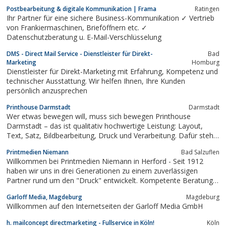
www.polymail.de
Postbearbeitung & digitale Kommunikation | Frama
Ratingen
Ihr Partner für eine sichere Business-Kommunikation ✓ Vertrieb
von Frankiermaschinen, Brieföffnern etc. ✓
Datenschutzberatung u. E-Mail-Verschlüsselung
DMS - Direct Mail Service - Dienstleister für Direkt-
Bad
Marketing
Homburg
Dienstleister für Direkt-Marketing mit Erfahrung, Kompetenz und
technischer Ausstattung. Wir helfen Ihnen, Ihre Kunden
persönlich anzusprechen
Printhouse Darmstadt
Darmstadt
Wer etwas bewegen will, muss sich bewegen Printhouse
Darmstadt – das ist qualitativ hochwertige Leistung: Layout,
Text, Satz, Bildbearbeitung, Druck und Verarbeitung. Dafür steht
eine eingespielte Mannschaft: in unserem Grafik Studio an
Printmedien Niemann
Bad Salzuflen
modernsten DTP-Systemen und Gestaltungsprogrammen, in der
Willkommen bei Printmedien Niemann in Herford - Seit 1912
Produktion an leistungsfähigen...
haben wir uns in drei Generationen zu einem zuverlässigen
Partner rund um den "Druck" entwickelt. Kompetente Beratung
und fachmännische ...
Garloff Media, Magdeburg
Magdeburg
Willkommen auf den Internetseiten der Garloff Media GmbH
h. mailconcept directmarketing - Fullservice in Köln!
Köln