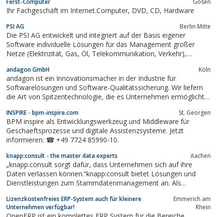
Ferst-Computer
Gosen
Ihr Fachgeschäft im Internet.Computer, DVD, CD, Hardware
PSI AG
Berlin Mitte
Die PSI AG entwickelt und integriert auf der Basis eigener
Software individuelle Lösungen für das Management großer
Netze (Elektrizität, Gas, Öl, Telekommunikation, Verkehr),
unternehmensübergreifendes Produktionsmanagement (Stahl,
andagon GmbH
Köln
Chemie, Maschinenbau, Automotive, Logistik) sowie
andagon ist ein Innovationsmacher in der Industrie für
Informationsmanagement für Behörden...
Softwarelösungen und Software-Qualitätssicherung. Wir liefern
die Art von Spitzentechnologie, die es Unternehmen ermöglicht,
innovative Business Ideen in einen echten Wettbewerbsvorteil zu
INSPIRE - bpm-inspire.com
St. Georgen
verwandeln. Unsere Lösungen sind unerlässlich für den Erfolg
BPM inspire als Entwicklungswerkzeug und Middleware für
unternehmenskritischer...
Geschaeftsprozesse und digitale Assistenzsysteme. Jetzt
informieren: ☎ +49 7724 85990-10.
knapp:consult - the master data experts
Aachen
„knapp:consult sorgt dafür, dass Unternehmen sich auf ihre
Daten verlassen können.“knapp:consult bietet Lösungen und
Dienstleistungen zum Stammdatenmanagement an. Als
erfahrende Spezialisten sind wir international immer gefragt,
Lizenzkostenfreies ERP-System auch für kleinere
Emmerich am
wenn Unternehmen die Qualität und den Informationsgehalt
Unternehmen verfügbar!
Rhein
ihrer Datenbestände (z.B. Kunden,...
OpenERP ist ein komplettes ERP System für die Bereiche