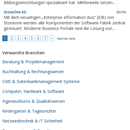
Bildungseinrichtungen spezialisiert hat. Mittlerweile setzen
bundesweit über 950 Bildungs- und Kindertageseinrichtungen
StoneOne AG
Berlin
unsere Produkte ein.Unsere Philosophie ist es, unseren Kunden
Mit dem neuartigen „Enterprise Information Bus“ (EIB) von
äußerst flexible Produkte...
Stoneone werden alle Komponenten der Software-Fabrik zentral
gesteuert. Moderne Business Portale sind die Lösung von
StoneOne für ihre Kunden und deren Anforderungen an eine
1
2
3
4
5
6
7
>
zeitgemäße, interaktive Unterstützung ihrer Geschäftsprozesse.
Nächste Seite
Mit einem Geschäftsportal...
Verwandte Branchen
Beratung & Projektmanagement
Buchhaltung & Rechnungswesen
CMS & Datenbankmanagement Systeme
Computer, Hardware & Software
Ingenieurbüros & Qualitätswesen
Kindergärten & Tagesmütter
Netzwerktechnik & IT Sicherheit