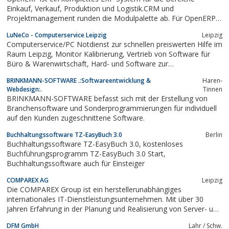
Einkauf, Verkauf, Produktion und Logistik.CRM und
Projektmanagement runden die Modulpalette ab. Für OpenERP
bieten wir Beratung, Anpassung, Schulung und Support.Hier
LuNeCo - Computerservice Leipzig
Leipzig
erfahren Sie mehr: 02828/928855Ralf Swhajor, IndustryConsult,
Computerservice/PC Notdienst zur schnellen preiswerten Hilfe im
http://www.IndustryConsult.de
Raum Leipzig, Monitor Kalibrierung, Vertrieb von Software für
Büro & Warenwirtschaft, Hard- und Software zur
Videoüberwachung sowie eine professionelle High-End-Firewall.
BRINKMANN-SOFTWARE .:Softwareentwicklung &
Haren-
Webdesign:.
Tinnen
BRINKMANN-SOFTWARE befasst sich mit der Erstellung von
Branchensoftware und Sonderprogrammierungen für individuell
auf den Kunden zugeschnittene Software.
Buchhaltungssoftware TZ-EasyBuch 3.0
Berlin
Buchhaltungssoftware TZ-EasyBuch 3.0, kostenloses
Buchführungsprogramm TZ-EasyBuch 3.0 Start,
Buchhaltungssoftware auch für Einsteiger
COMPAREX AG
Leipzig
Die COMPAREX Group ist ein herstellerunabhängiges
internationales IT-Dienstleistungsunternehmen. Mit über 30
Jahren Erfahrung in der Planung und Realisierung von Server- und
Client-Infrastrukturen ist COMPAREX bei Mittelstand, Öffentlichen
DFM GmbH
Lahr / Schw.
Verwaltungen, Industrie und international agierenden