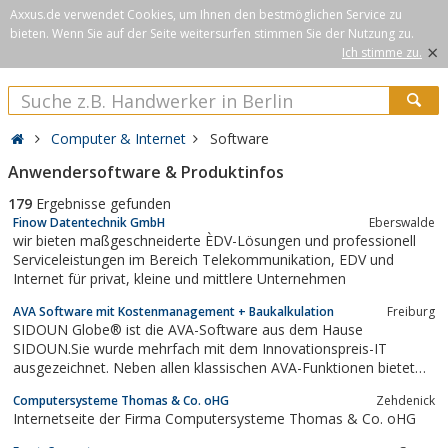
Axxus.de verwendet Cookies, um Ihnen den bestmöglichen Service zu
bieten. Wenn Sie auf der Seite weitersurfen stimmen Sie der Nutzung zu.
×
Ich stimme zu.
Computer & Internet
Software
Anwendersoftware & Produktinfos
179
Ergebnisse gefunden
Finow Datentechnik GmbH
Eberswalde
wir bieten maßgeschneiderte ÈDV-Lösungen und professionell
Serviceleistungen im Bereich Telekommunikation, EDV und
Internet für privat, kleine und mittlere Unternehmen
AVA Software mit Kostenmanagement + Baukalkulation
Freiburg
SIDOUN Globe® ist die AVA-Software aus dem Hause
SIDOUN.Sie wurde mehrfach mit dem Innovationspreis-IT
ausgezeichnet. Neben allen klassischen AVA-Funktionen bietet
das Programm zukunftsweisende Spezialfunktionen mit
Computersysteme Thomas & Co. oHG
Zehdenick
Alleinstellungsmal auf dem AVA-Markt. Highlights der AVA sind
Internetseite der Firma Computersysteme Thomas & Co. oHG
u.a. die vollkommene Integration von Microsoft Word...