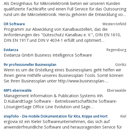
Als Designhaus für Mikroelektronik bieten wir unseren Kunden
Großunternehmen aus allen Branchen...
qualifizierte Fachkräfte und einen Full Service für das Outsourcing
rund um die Mikroelektronik. Hierzu gehören die Entwicklung von
Hard- und Software für Embedded Sytems, Digitale
DR Software
Westerrönfeld
Signalverarbeitung, kundenspezifische Chip-Designs mit
Programm zur Abwicklung von Kanalbaustellen, das die
modernsten FPGAs sowie...
Anforderungen des "Güteschutz Kanalbau e. V.", DIN EN 1610,
DIN EN 1917 und DIN V 4034-1 erfüllt und optimiert
zeitaufwendige Planung, Kalkulation, Arbeitsvorbereitung,
Evidanza
Regensburg
Abrechnung von Kanalbaustelle
Evidanza GmbH Business Intelligence Software
Ihr professioneller Businessplan
Görlitz
Wenn es um die Erstellung eines Businessplans geht helfen wir
Ihnen gerne mithilfe unseres Businessplan-Tools. Somit können
Sie Ihren Businessplan unter http://www.businessplan-
experte.de/ innherlab von 15min erstellen.
MIPS eberswalde
Eberswalde
Management Information & Publication Systems Inh.
D.KubandtSage Software - Betriebswirtschaftliche Software-
LösungenSage Office Line Evolution und Sage
Personalwirtschaft- zertifizierter Fachhändler seit 2001 -
stepfolio - Die mobile Dokumentation für Kita, Krippe und Hort
Kiel
ergovia ist ein Kieler Softwareunternehmen, das sich auf
anwenderfreundliche Software und herausragenden Service für