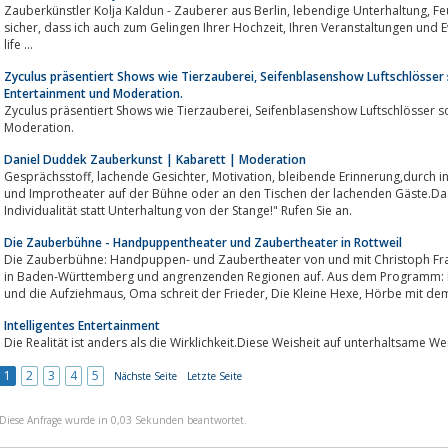
Zauberkünstler Kolja Kaldun - Zauberer aus Berlin, lebendige Unterhaltung, Feuerkunst und die kleinen Illusionen...Ich bin mir
sicher, dass ich auch zum Gelingen Ihrer Hochzeit, Ihren Veranstaltungen und Events beitragen kann.Put a little magic in your
life ...
Zyculus präsentiert Shows wie Tierzauberei, Seifenblasenshow Luftschlösser
Entertainment und Moderation.
Zyculus präsentiert Shows wie Tierzauberei, Seifenblasenshow Luftschlösser sowie Magisches Entertainment und
Moderation.
Daniel Duddek Zauberkunst | Kabarett | Moderation
Gesprächsstoff, lachende Gesichter, Motivation, bleibende Erinnerung,durch individuelle Shows aus Zauberkunst, Comedy
und Improtheater auf der Bühne oder an den Tischen der lachenden Gäste.Das M
Individualität statt Unterhaltung von der Stange!" Rufen Sie an.
Die Zauberbühne - Handpuppentheater und Zaubertheater in Rottweil
Die Zauberbühne: Handpuppen- und Zaubertheater von und mit Christoph Fran
in Baden-Württemberg und angrenzenden Regionen auf. Aus dem Programm: ElefanTöne, Rabe Socke Alles 
Intelligentes Entertainment
Die Realität ist anders als die Wirklichkeit.Diese Weisheit auf unterhaltsame Wei
1
2
3
4
5
Nächste Seite
Letzte Seite
Diese Anfrage wurde in 0,03 Sekunden beantwortet.