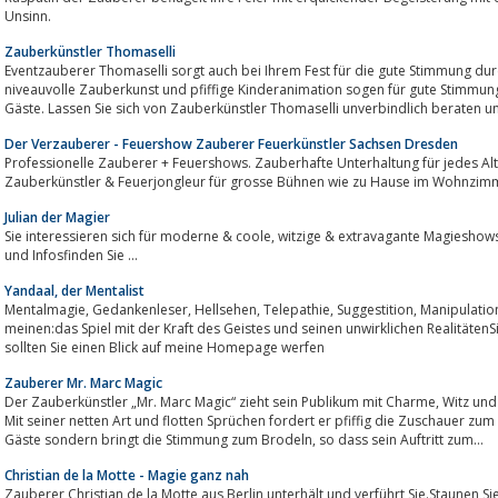
Unsinn.
Zauberkünstler Thomaselli
Eventzauberer Thomaselli sorgt auch bei Ihrem Fest für die gute Stimmung dur
niveauvolle Zauberkunst und pfiffige Kinderanimation sogen für gute Stimmung, viel Spaß und hohen Erinnerungswert für a
Gäste. Lassen Sie sich von Zauberkünstler Thomaselli unverbindlich beraten un
Der Verzauberer - Feuershow Zauberer Feuerkünstler Sachsen Dresden
Professionelle Zauberer + Feuershows. Zauberhafte Unterhaltung für jedes Alt
Zauberkünstler & Feuerjongleur für grosse Bühnen wie zu Hause im Wohnzimm
Julian der Magier
Sie interessieren sich für moderne & coole, witzige & extravagante Magieshows?! Dann sind Sie hier genau richtig. Alle Shows
und Infosfinden Sie ...
Yandaal, der Mentalist
Mentalmagie, Gedankenleser, Hellsehen, Telepathie, Suggestition, Manipulation, bizarre MagieViele Worte, die das eine
meinen:das Spiel mit der Kraft des Geistes und seinen unwirklichen Realitäte
sollten Sie einen Blick auf meine Homepage werfen
Zauberer Mr. Marc Magic
Der Zauberkünstler „Mr. Marc Magic“ zieht sein Publikum mit Charme, Witz und Spontaneität in den Bann des Unerklärlichen.
Mit seiner netten Art und flotten Sprüchen fordert er pfiffig die Zuschauer zum 
Gäste sondern bringt die Stimmung zum Brodeln, so dass sein Auftritt zum...
Christian de la Motte - Magie ganz nah
Zauberer Christian de la Motte aus Berlin unterhält und verführt Sie.Staunen Sie, schmunzeln Sie und erleben Sie Magie g