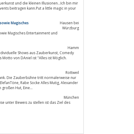
 sowie Magisches
Hausen bei
Würzburg
Hamm
otto von DAniel ist "Alles ist Möglich.
Rottweil
k. Die Zauberbühne tritt normalerweise nur
Mutig, Alexander
und die Aufziehmaus, Oma schreit der Frieder, Die Kleine Hexe, Hörbe mit dem großen Hut, Eine...
München
se unter Beweis zu stellen ist das Ziel des