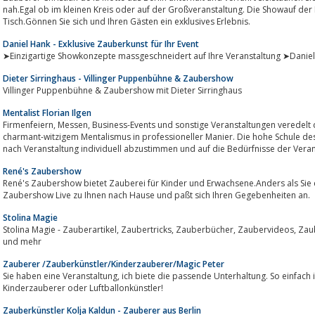
nah.Egal ob im kleinen Kreis oder auf der Großveranstaltung. Die Showauf der
Tisch.Gönnen Sie sich und Ihren Gästen ein exklusives Erlebnis.
Daniel Hank - Exklusive Zauberkunst für Ihr Event
➤Einzigartige Showkonzepte massgeschneidert auf Ihre Veranstaltung ➤Daniel Ha
Dieter Sirringhaus - Villinger Puppenbühne & Zaubershow
Villinger Puppenbühne & Zaubershow mit Dieter Sirringhaus
Mentalist Florian Ilgen
Firmenfeiern, Messen, Business-Events und sonstige Veranstaltungen veredelt der Gedankenleser Dr. Florian Ilgen mit
charmant-witzigem Mentalismus in professioneller Manier. Die hohe Schule des
nach Veranstaltung individuell abzustimmen und auf die Bedürfnisse der Verans
René's Zaubershow
René's Zaubershow bietet Zauberei für Kinder und Erwachsene.Anders als Si
Zaubershow Live zu Ihnen nach Hause und paßt sich Ihren Gegebenheiten an.
Stolina Magie
Stolina Magie - Zauberartikel, Zaubertricks, Zauberbücher, Zaubervideos, Zauber-DVDs, Zauberzubehör, Zauber-Seminare
und mehr
Zauberer /Zauberkünstler/Kinderzauberer/Magic Peter
Sie haben eine Veranstaltung, ich biete die passende Unterhaltung. So einfach ist das. Egal ob Zauberer, Zauberkünstler,
Kinderzauberer oder Luftballonkünstler!
Zauberkünstler Kolja Kaldun - Zauberer aus Berlin