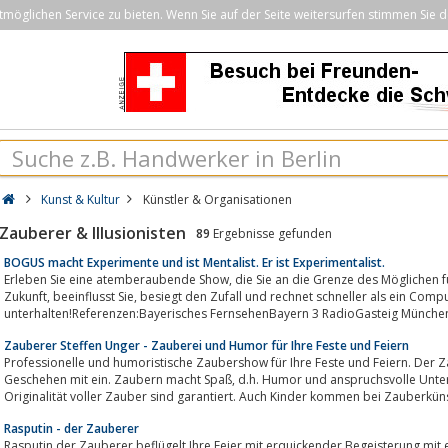
öglichen Service zu bieten. Wenn Sie auf der Seite weitersurfen stimmen Sie d
Kunst & Kultur
Künstler & Organisationen
Zauberer & Illusionisten
89
Ergebnisse gefunden
BOGUS macht Experimente und ist Mentalist. Er ist Experimentalist.
Erleben Sie eine atemberaubende Show, die Sie an die Grenze des Möglichen führt. Er liest Ihre Gedanken, sieht in die
Zukunft, beeinflusst Sie, besiegt den Zufall und rechnet schneller als ein Computer. BOGUS wird Sie
unterhalten!Referenzen:Bayerisches FernsehenBayern 3 RadioGasteig München
Zauberer Steffen Unger - Zauberei und Humor für Ihre Feste und Feiern
Professionelle und humoristische Zaubershow für Ihre Feste und Feiern. Der Z
Geschehen mit ein. Zaubern macht Spaß, d.h. Humor und anspruchsvolle Unterhaltung mit verblüffenden Tricks und
Originalität voller Zauber sind garantiert. Auch Kinder kommen bei Zauberkünst
Rasputin - der Zauberer
Rasputin der Zauberer beflügelt Ihre Feier mit erquickender Begeisterung mit einem Cocktail