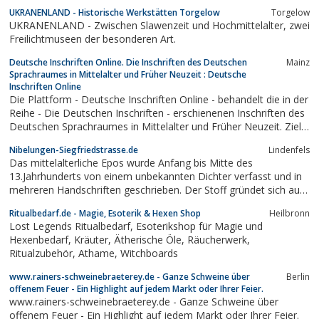
UKRANENLAND - Historische Werkstätten Torgelow
Torgelow
UKRANENLAND - Zwischen Slawenzeit und Hochmittelalter, zwei
Freilichtmuseen der besonderen Art.
Deutsche Inschriften Online. Die Inschriften des Deutschen
Mainz
Sprachraumes in Mittelalter und Früher Neuzeit : Deutsche
Inschriften Online
Die Plattform - Deutsche Inschriften Online - behandelt die in der
Reihe - Die Deutschen Inschriften - erschienenen Inschriften des
Deutschen Sprachraumes in Mittelalter und Früher Neuzeit. Ziel
der Plattform ist eine Digitalisierung und Online-
Nibelungen-Siegfriedstrasse.de
Lindenfels
Verfügbarmachung aller bisher in Buchform erschienenen
Das mittelalterliche Epos wurde Anfang bis Mitte des
Inschriftenbände.
13.Jahrhunderts von einem unbekannten Dichter verfasst und in
mehreren Handschriften geschrieben. Der Stoff gründet sich auf
Sagen, Mythen und geschichtlichen Ereignissen in ganz Europa.
Ritualbedarf.de - Magie, Esoterik & Hexen Shop
Heilbronn
Skulpturen entlang der „Nibelungen- und Siegfried-Strasse“
Lost Legends Ritualbedarf, Esoterikshop für Magie und
zwischen Worms und Freudenberg...
Hexenbedarf, Kräuter, Ätherische Öle, Räucherwerk,
Ritualzubehör, Athame, Witchboards
www.rainers-schweinebraeterey.de - Ganze Schweine über
Berlin
offenem Feuer - Ein Highlight auf jedem Markt oder Ihrer Feier.
www.rainers-schweinebraeterey.de - Ganze Schweine über
offenem Feuer - Ein Highlight auf jedem Markt oder Ihrer Feier.