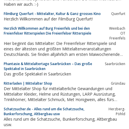
Haben wir auch. :-)
FilmBurg Querfurt - Mittelalter, Kultur & Ganz grosses Kino
Querfurt
Herzlich Willkommen auf der FilmBurg Querfurt!
Herzlich Willkommen auf Burg Freienfels und bei den
Weinbach
Freienfelser Ritterspielen Die Freienfelser Ritterspiele
OT
Freienfels
Hier beginnt das Mittelalter: Die Freienfelser Ritterspiele sind
eines der ältesten und größten Mittelalterveranstaltungen
Deutschlands. Sie finden alljährlich am ersten Maiwochenende
zugunsten der Burg Freienfels statt. Die Freienfelser Ritterspiele
Phantasie & Mittelaltertage Saarbrücken – Das große
Saarbrücken
sind eines der ältesten und größten Mittelalterveranstaltungen
Spektakel in Saarbrücken
Deutschlands.
Das große Spektakel in Saarbrücken
Ritterladen | Mittelalter Shop
Gründau
Der Mittelalter Shop für mittelalterliche Gewandungen und
Mittelalter Kleider, Helme und Rüstungen, LARP Ausrüstung,
Trinkhörner, Mittelalter Schmuck, Met Honigwein, alles fürs
Mittelalter Lager und vieles mehr. Große Auswahl und schneller
Schatzsucher.de - Alles rund um die Schatzsuche,
Herzberg-
Versand.
Bunkerforschung, Altbergbau usw
Pöhld
Alles rund um die Schatzsuche, Bunkerforschung, Altbergbau
usw.