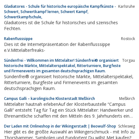
und nach historischen Vorlagen rekonstruierten Instrumenten
Gladiatores - Schule für historische europäische Kampfkünste -
Karlsruhe
längst vergangene Zeiten wieder auferstehen. Die Musik reicht
Schwert, Schwertkampf lernen, Schwert Kampf,
von poetischen Balladen bis zu...
Schwertkampfschule,
Gladiatores ist die Schule für historisches und szenisches
Fechten.
Rabenflusssippe
Rostock
Dies ist die Internetpräsentation der Rabenflusssippe
e.V.Mittelalterfreaks-
Sündenfrei - Willkommen im Mittelalter! Sündenfrei® organisiert
Torgau
historische Märkte, Mittelalterspektakel, Ritterturniere, Burgfeste
und Firmenevents im gesamten deutschsprachigen Raum.
Sündenfrei® organisiert historische Märkte, Mittelalterspektakel,
Ritterturniere, Burgfeste und Firmenevents im gesamten
deutschsprachigen Raum.
Campus Galli – karolingische Klosterstadt Meßkirch
Meßkirch
Mittelalter hautnah erlebenAuf der Klosterbaustelle “Campus
Galli” entsteht Tag für Tag ein Stück Mittelalter: Handwerker und
Ehrenamtliche schaffen mit den Mitteln des 9. Jahrhunderts ein
Kloster auf Grundlage des St.Galler Klosterplans.
Der Laden mit Onlineshop in der Wikingerstadt | Beowulf-Shop
Schleswig
Hier gibt es die größte Auswahl an Wikingerschmuck - mit Info zu
Thorshammer, Symbolen und Fundorten! Du willst Met kaufen?