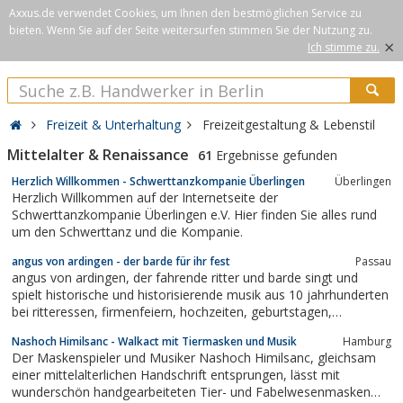
Axxus.de verwendet Cookies, um Ihnen den bestmöglichen Service zu
bieten. Wenn Sie auf der Seite weitersurfen stimmen Sie der Nutzung zu.
×
Ich stimme zu.
Freizeit & Unterhaltung
Freizeitgestaltung & Lebenstil
Mittelalter & Renaissance
61
Ergebnisse gefunden
Herzlich Willkommen - Schwerttanzkompanie Überlingen
Überlingen
Herzlich Willkommen auf der Internetseite der
Schwerttanzkompanie Überlingen e.V. Hier finden Sie alles rund
um den Schwerttanz und die Kompanie.
angus von ardingen - der barde für ihr fest
Passau
angus von ardingen, der fahrende ritter und barde singt und
spielt historische und historisierende musik aus 10 jahrhunderten
bei ritteressen, firmenfeiern, hochzeiten, geburtstagen,
vereinsfesten, etc.
Nashoch Himilsanc - Walkact mit Tiermasken und Musik
Hamburg
Der Maskenspieler und Musiker Nashoch Himilsanc, gleichsam
einer mittelalterlichen Handschrift entsprungen, lässt mit
wunderschön handgearbeiteten Tier- und Fabelwesenmasken