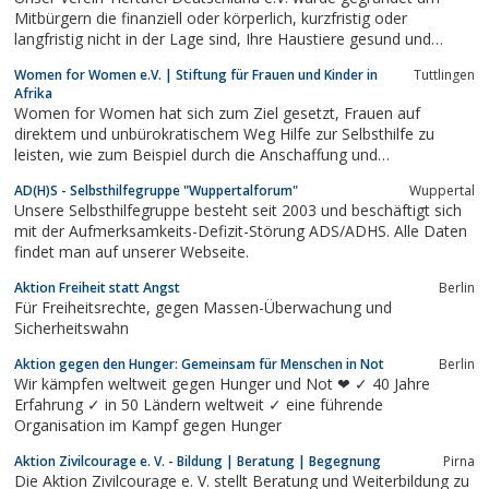
Mitbürgern die finanziell oder körperlich, kurzfristig oder
langfristig nicht in der Lage sind, Ihre Haustiere gesund und
artgerecht zu ernähren bzw. zu pflegen, zu helfen. Gelebter
Women for Women e.V. | Stiftung für Frauen und Kinder in
Tuttlingen
Tierschutz führt über den Menschen der ein Tier hält. Tiertafel
Afrika
Deutschland e.V. hilft...
Women for Women hat sich zum Ziel gesetzt, Frauen auf
direktem und unbürokratischem Weg Hilfe zur Selbsthilfe zu
leisten, wie zum Beispiel durch die Anschaffung und
Bereitstellung einer Milchkuh, die Existenz einer Familie zu
AD(H)S - Selbsthilfegruppe "Wuppertalforum"
Wuppertal
sichern und ihr sogar ein kleines Grundeinkommen zu
Unsere Selbsthilfegruppe besteht seit 2003 und beschäftigt sich
ermöglichen; eine einfache, aber wirkungsvolle...
mit der Aufmerksamkeits-Defizit-Störung ADS/ADHS. Alle Daten
findet man auf unserer Webseite.
Aktion Freiheit statt Angst
Berlin
Für Freiheitsrechte, gegen Massen-Überwachung und
Sicherheitswahn
Aktion gegen den Hunger: Gemeinsam für Menschen in Not
Berlin
Wir kämpfen weltweit gegen Hunger und Not ❤ ✓ 40 Jahre
Erfahrung ✓ in 50 Ländern weltweit ✓ eine führende
Organisation im Kampf gegen Hunger
Aktion Zivilcourage e. V. - Bildung | Beratung | Begegnung
Pirna
Die Aktion Zivilcourage e. V. stellt Beratung und Weiterbildung zu