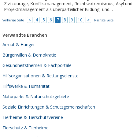
Zivilcourage, Konfliktmanagement, Rechtsextremismus, Asyl und
Projektmanagement als überparteilicher Bildung- und
Beratungsträger zur Verfügung.
<
4
5
6
7
8
9
10
>
Vorherige Seite
Nächste Seite
Verwandte Branchen
Armut & Hunger
Bürgerwillen & Demokratie
Gesundheitsthemen & Fachportale
Hilfsorganisationen & Rettungsdienste
Hilfswerke & Humanität
Naturparks & Naturschutzgebiete
Soziale Einrichtungen & Schutzgemeinschaften
Tierheime & Tierschutzvereine
Tierschutz & Tierheime