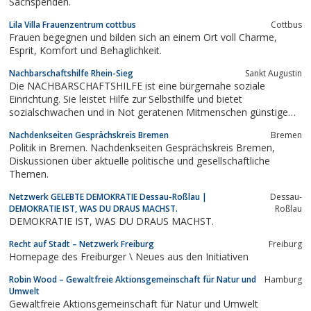
Sachspenden.
Lila Villa Frauenzentrum cottbus
Cottbus
Frauen begegnen und bilden sich an einem Ort voll Charme,
Esprit, Komfort und Behaglichkeit.
Nachbarschaftshilfe Rhein-Sieg
Sankt Augustin
Die NACHBARSCHAFTSHILFE ist eine bürgernahe soziale
Einrichtung. Sie leistet Hilfe zur Selbsthilfe und bietet
sozialschwachen und in Not geratenen Mitmenschen günstige
Waren zum Verkauf an.
Nachdenkseiten Gesprächskreis Bremen
Bremen
Politik in Bremen. Nachdenkseiten Gesprächskreis Bremen,
Diskussionen über aktuelle politische und gesellschaftliche
Themen.
Netzwerk GELEBTE DEMOKRATIE Dessau-Roßlau |
Dessau-
DEMOKRATIE IST, WAS DU DRAUS MACHST.
Roßlau
DEMOKRATIE IST, WAS DU DRAUS MACHST.
Recht auf Stadt – Netzwerk Freiburg
Freiburg
Homepage des Freiburger \ Neues aus den Initiativen
Robin Wood – Gewaltfreie Aktionsgemeinschaft für Natur und
Hamburg
Umwelt
Gewaltfreie Aktionsgemeinschaft für Natur und Umwelt