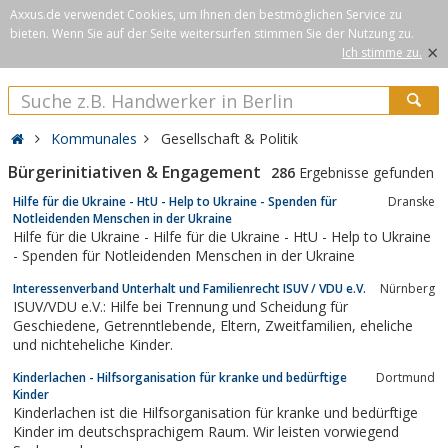
Axxus.de verwendet Cookies, um Ihnen den bestmöglichen Service zu
bieten. Wenn Sie auf der Seite weitersurfen stimmen Sie der Nutzung zu.
×
Ich stimme zu.
Kommunales
Gesellschaft & Politik
Bürgerinitiativen & Engagement
286
Ergebnisse gefunden
Hilfe für die Ukraine - HtU - Help to Ukraine - Spenden für
Dranske
Notleidenden Menschen in der Ukraine
Hilfe für die Ukraine - Hilfe für die Ukraine - HtU - Help to Ukraine
- Spenden für Notleidenden Menschen in der Ukraine
Interessenverband Unterhalt und Familienrecht ISUV / VDU e.V.
Nürnberg
ISUV/VDU e.V.: Hilfe bei Trennung und Scheidung für
Geschiedene, Getrenntlebende, Eltern, Zweitfamilien, eheliche
und nichteheliche Kinder.
Kinderlachen - Hilfsorganisation für kranke und bedürftige
Dortmund
Kinder
Kinderlachen ist die Hilfsorganisation für kranke und bedürftige
Kinder im deutschsprachigem Raum. Wir leisten vorwiegend