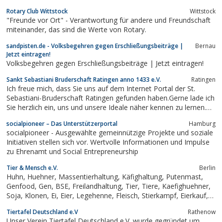
Rotary Club Wittstock
Wittstock
"Freunde vor Ort" - Verantwortung für andere und Freundschaft
miteinander, das sind die Werte von Rotary.
sandpisten.de - Volksbegehren gegen Erschließungsbeiträge |
Bernau
Jetzt eintragen!
Volksbegehren gegen Erschließungsbeiträge | Jetzt eintragen!
Sankt Sebastiani Bruderschaft Ratingen anno 1433 e.V.
Ratingen
Ich freue mich, dass Sie uns auf dem Internet Portal der St.
Sebastiani-Bruderschaft Ratingen gefunden haben.Gerne lade ich
Sie herzlich ein, uns und unsere Ideale näher kennen zu lernen.
Auf den Internet Seiten der Kompanien und des Reitercorps
socialpioneer – Das Unterstützerportal
Hamburg
finden Sie weitere Informationen über unsere Geschichte und die
socialpioneer - Ausgewählte gemeinnützige Projekte und soziale
Veranstaltungen der...
Initiativen stellen sich vor. Wertvolle Informationen und Impulse
zu Ehrenamt und Social Entrepreneurship
Tier & Mensch e.V.
Berlin
Huhn, Huehner, Massentierhaltung, Käfighaltung, Putenmast,
Genfood, Gen, BSE, Freilandhaltung, Tier, Tiere, Kaefighuehner,
Soja, Klonen, Ei, Eier, Legehenne, Fleisch, Stierkampf, Eierkauf,
Küken, Hahneküken, Mast, Masthühner
Tiertafel Deutschland e.V
Rathenow
Unser Verein Tiertafel Deutschland e.V. wurde gegründet um