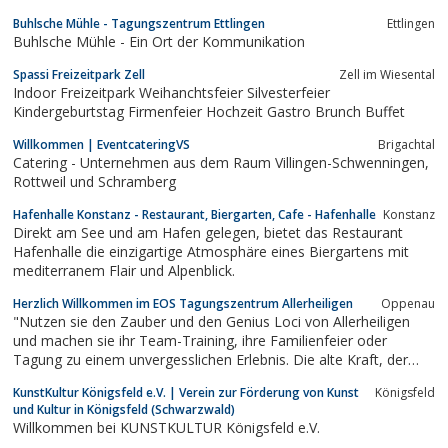
Freizeitgestaltung an. Besuchen Sie historische
Buhlsche Mühle - Tagungszentrum Ettlingen
Ettlingen
Gedenkstätten, besichtigen interessante Museen
Buhlsche Mühle - Ein Ort der Kommunikation
&amp; Heimathäuser, machen Sie eine Kutschfahrt
durch...
Spassi Freizeitpark Zell
Zell im Wiesental
Indoor Freizeitpark Weihanchtsfeier Silvesterfeier
Kindergeburtstag Firmenfeier Hochzeit Gastro Brunch Buffet
Willkommen | EventcateringVS
Brigachtal
Catering - Unternehmen aus dem Raum Villingen-Schwenningen,
Rottweil und Schramberg
Hafenhalle Konstanz - Restaurant, Biergarten, Cafe - Hafenhalle
Konstanz
Direkt am See und am Hafen gelegen, bietet das Restaurant
Hafenhalle die einzigartige Atmosphäre eines Biergartens mit
mediterranem Flair und Alpenblick.
Herzlich Willkommen im EOS Tagungszentrum Allerheiligen
Oppenau
"Nutzen sie den Zauber und den Genius Loci von Allerheiligen
und machen sie ihr Team-Training, ihre Familienfeier oder
Tagung zu einem unvergesslichen Erlebnis. Die alte Kraft, der
Genius Loci aus alter Zeit ist geblieben. Und so fügte es sich
KunstKultur Königsfeld e.V. | Verein zur Förderung von Kunst
Königsfeld
beispielsweise auch, dass Allerheiligen
und Kultur in Königsfeld (Schwarzwald)
Willkommen bei KUNSTKULTUR Königsfeld e.V.