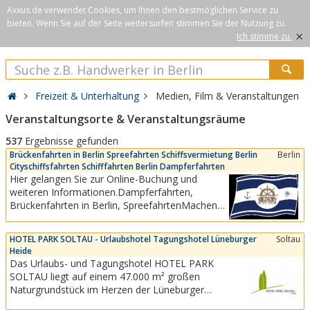
Axxus.de verwendet Cookies, um Ihnen den bestmöglichen Service zu
bieten. Wenn Sie auf der Seite weitersurfen stimmen Sie der Nutzung zu.
×
Ich stimme zu.
Freizeit & Unterhaltung
Medien, Film & Veranstaltungen
Veranstaltungsorte & Veranstaltungsräume
537
Ergebnisse gefunden
Brückenfahrten in Berlin Spreefahrten Schiffsvermietung Berlin
Berlin
Cityschiffsfahrten Schifffahrten Berlin Dampferfahrten
Hier gelangen Sie zur Online-Buchung und
weiteren Informationen.Dampferfahrten,
Brückenfahrten in Berlin, SpreefahrtenMachen
Sie es sich auf unseren gemütlichen Korbstühlen
auf dem Sonnendeck bequem und erleben Sie
HOTEL PARK SOLTAU - Urlaubshotel Tagungshotel Lüneburger
Soltau
die schönsten Sehenswürdigkeiten, wie den
Heide
Berliner Fernsehturm, das Regierungsviertel, das
Das Urlaubs- und Tagungshotel HOTEL PARK
Nikolaiviertel...
SOLTAU liegt auf einem 47.000 m² großen
Naturgrundstück im Herzen der Lüneburger
Heide.Die Heideregion bietet eine breite Palette zur