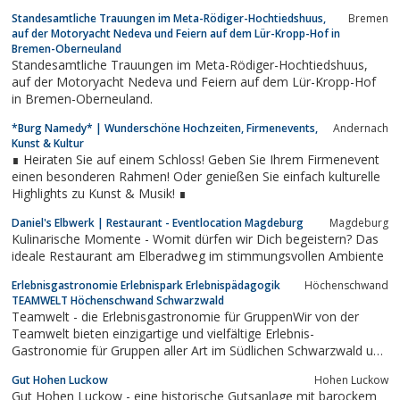
Standesamtliche Trauungen im Meta-Rödiger-Hochtiedshuus,
Bremen
auf der Motoryacht Nedeva und Feiern auf dem Lür-Kropp-Hof in
Bremen-Oberneuland
Standesamtliche Trauungen im Meta-Rödiger-Hochtiedshuus,
auf der Motoryacht Nedeva und Feiern auf dem Lür-Kropp-Hof
in Bremen-Oberneuland.
*Burg Namedy* | Wunderschöne Hochzeiten, Firmenevents,
Andernach
Kunst & Kultur
∎ Heiraten Sie auf einem Schloss! Geben Sie Ihrem Firmenevent
einen besonderen Rahmen! Oder genießen Sie einfach kulturelle
Highlights zu Kunst & Musik! ∎
Daniel's Elbwerk | Restaurant - Eventlocation Magdeburg
Magdeburg
Kulinarische Momente - Womit dürfen wir Dich begeistern? Das
ideale Restaurant am Elberadweg im stimmungsvollen Ambiente
Erlebnisgastronomie Erlebnispark Erlebnispädagogik
Höchenschwand
TEAMWELT Höchenschwand Schwarzwald
Teamwelt - die Erlebnisgastronomie für GruppenWir von der
Teamwelt bieten einzigartige und vielfältige Erlebnis-
Gastronomie für Gruppen aller Art im Südlichen Schwarzwald und
geben Teams neue Impulse. Unser großzügiges und einladendes
Gut Hohen Luckow
Hohen Luckow
Ambiente in der Event-Scheune sowie auf unserem 1, 5 Hektar
Gut Hohen Luckow - eine historische Gutsanlage mit barockem