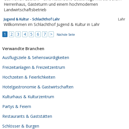
großen Gelände in schönster...
Herrenhaus, Gästeturm und einem hochmodernen
Landwirtschaftsbetrieb
Jugend & Kultur - Schlachthof Lahr
Lahr
Willkommen im Schlachthof Jugend & Kultur in Lahr
1
2
3
4
5
6
7
>
Nächste Seite
Verwandte Branchen
Ausflugsziele & Sehenswürdigkeiten
Freizeitanlagen & Freizeitzentrum
Hochzeiten & Feierlichkeiten
Hotelgastronomie & Gastwirtschaften
Kulturhaus & Kulturzentrum
Partys & Feiern
Restaurants & Gaststätten
Schlösser & Burgen