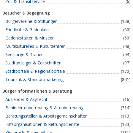
Zoll & Transitservice
(6)
Besucher & Begegnung
Bürgervereine & Stiftungen
(138)
Friedhöfe & Gedenken
(60)
Gedenkstätten & Museen
(60)
Multikulturelles & Kulturzentren
(48)
Seelsorge & Trauer
(44)
Stadtanzeiger & Zeitschriften
(97)
Stadtportale & Regionalportale
(170)
Touristik & Standortmarketing
(841)
Bürgerinformationen & Beratung
Ausländer & Asylrecht
(16)
Behindertenbetreuung & Altenbetreuung
(314)
Beratungsstellen & Arbeitsgemeinschaften
(113)
Hilfsorganisationen & Rettungsdienste
(133)
Kinderhilfe & Jugendhilfe
(181)