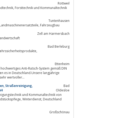
Rottweil
Tuntenhausen
Eder GmbH - Landmaschinen, Stapler, Anhängercenter, Kommunalmaschinen, Landmaschinenersatzteile, Fahrzeugbau
Zell am Harmersbach
nalbetriebe, Industrie und Landwirtschaft
Bad Berleburg
kehrssicherheitsprodukte,
Ettenheim
en es in Deutschland.Unsere langjährige
ehr wertvoller...
en, Straßenreinigung,
Bad
bH
Oldesloe
Großschönau