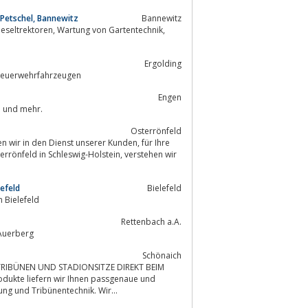
 Petschel, Bannewitz
Bannewitz
Ergolding
 Feuerwehrfahrzeugen
Engen
emitteilungen und mehr.
Osterrönfeld
in Schleswig-Holstein, verstehen wir
efeld
Bielefeld
 Bielefeld
Rettenbach a.A.
Auerberg
Schönaich
dukte liefern wir Ihnen passgenaue und
echnik, der Sportplatzausstattung und Tribünentechnik. Wir...