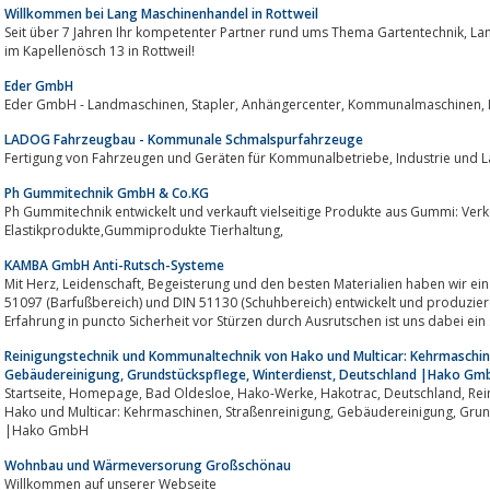
Willkommen bei Lang Maschinenhandel in Rottweil
Seit über 7 Jahren Ihr kompetenter Partner rund ums Thema Gartentechnik, Landtechnik, Forsttechnik und Kommunaltechnik
im Kapellenösch 13 in Rottweil!
Eder GmbH
LADOG Fahrzeugbau - Kommunale Schmalspurfahrzeuge
Fertigung von Fahrzeugen und Geräten für Kommu
Ph Gummitechnik GmbH & Co.KG
Ph Gummitechnik entwickelt und verkauft vielseitige Produkte aus Gummi: Ver
Elastikprodukte,Gummiprodukte Tierhaltung,
KAMBA GmbH Anti-Rutsch-Systeme
Mit Herz, Leidenschaft, Begeisterung und den besten Materialien haben wir ein hochwertiges Anti-Rutsch-System gemäß DIN
51097 (Barfußbereich) und DIN 51130 (Schuhbereich) entwickelt und produzier
Erfahrung in puncto Sicherheit vor Stürzen durch Ausrutschen ist uns dabei ein s
Reinigungstechnik und Kommunaltechnik von Hako und Multicar: Kehrmaschin
Gebäudereinigung, Grundstückspflege, Winterdienst, Deutschland |Hako Gm
Startseite, Homepage, Bad Oldesloe, Hako-Werke, Hakotrac, Deutschland, Reinigungstechnik und Kommunaltechnik von
Hako und Multicar: Kehrmaschinen, Straßenreinigung, Gebäudereinigung, Grundstückspflege, Winterdienst, Deutschland
|Hako GmbH
Wohnbau und Wärmeversorung Großschönau
Willkommen auf unserer Webseite