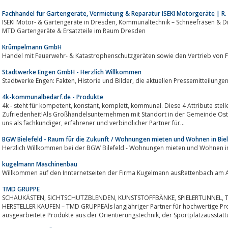
Fachhandel für Gartengeräte, Vermietung & Reparatur ISEKI Motorgeräte | R.
ISEKI Motor- & Gartengeräte in Dresden, Kommunaltechnik – Schneefräsen & Dieseltrektoren, Wartung von Gartentechnik,
MTD Gartengeräte & Ersatzteile im Raum Dresden
Krümpelmann GmbH
Handel mit Feuerwehr- & Katastrophenschutzgeräten sowie den Vertrieb von
Stadtwerke Engen GmbH - Herzlich Willkommen
Stadtwerke Engen: Fakten, Historie und Bilder, die aktuellen Press
4k-kommunalbedarf.de - Produkte
4k - steht für kompetent, konstant, komplett, kommunal. Diese 4 Attribute stellen wir in den Dienst unserer Kunden, für Ihre
Zufriedenheit!Als Groß­handels­unternehmen mit Standort in der Gemeinde Osterrönfeld 
uns als fach­kundiger, erfahrener und verbind­licher Partner für...
BGW Bielefeld - Raum für die Zukunft / Wohnungen mieten und Wohnen in Biel
Herzlich Willkommen bei der BGW Bilefeld - Wohnungen mieten und Wohnen in
kugelmann Maschinenbau
Willkommen auf den Innternetseiten der Firma Kugelmann ausRettenbach am 
TMD GRUPPE
SCHAUKÄSTEN, SICHTSCHUTZBLENDEN, KUNSTSTOFFBÄNKE, SPIELERTUNNEL, TRIBÜNEN UND STADIONSITZE DIREKT BEIM
HERSTELLER KAUFEN – TMD GRUPPEAls langjähriger Partner für hochwertige Pro
ausgearbeitete Produkte aus der Orientierungst