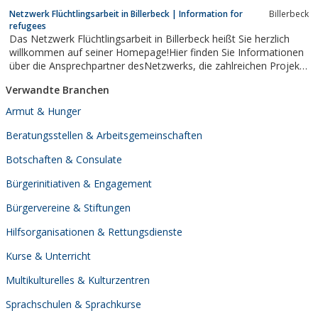
Netzwerk Flüchtlingsarbeit in Billerbeck | Information for
Billerbeck
refugees
Das Netzwerk Flüchtlingsarbeit in Billerbeck heißt Sie herzlich
willkommen auf seiner Homepage!Hier finden Sie Informationen
über die Ansprechpartner desNetzwerks, die zahlreichen Projekte
sowie die bereits etablierten Angebote für Asylsuchende in
Verwandte Branchen
Billerbeck.
Armut & Hunger
Beratungsstellen & Arbeitsgemeinschaften
Botschaften & Consulate
Bürgerinitiativen & Engagement
Bürgervereine & Stiftungen
Hilfsorganisationen & Rettungsdienste
Kurse & Unterricht
Multikulturelles & Kulturzentren
Sprachschulen & Sprachkurse