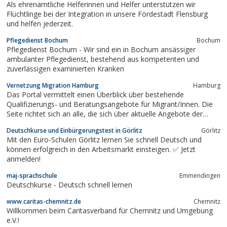
Als ehrenamtliche Helferinnen und Helfer unterstützen wir
Flüchtlinge bei der Integration in unsere Fördestadt Flensburg
und helfen jederzeit.
Pflegedienst Bochum
Bochum
Pflegedienst Bochum - Wir sind ein in Bochum ansässiger
ambulanter Pflegedienst, bestehend aus kompetenten und
zuverlässigen examinierten Kranken
Vernetzung Migration Hamburg
Hamburg
Das Portal vermittelt einen Überblick über bestehende
Qualifizierungs- und Beratungsangebote für Migrant/Innen. Die
Seite richtet sich an alle, die sich über aktuelle Angebote der
Sprachförderung, der beruflichen Weiterbildung sowie der
Deutschkurse und Einbürgerungstest in Görlitz
Görlitz
Beratung und Vermittlung für Migrant/innen und Flüchtlinge in
Mit den Euro-Schulen Görlitz lernen Sie schnell Deutsch und
Hamburg informieren möchten.
können erfolgreich in den Arbeitsmarkt einsteigen. ✅ Jetzt
anmelden!
maj-sprachschule
Emmendingen
Deutschkurse - Deutsch schnell lernen
www.caritas-chemnitz.de
Chemnitz
Willkommen beim Caritasverband für Chemnitz und Umgebung
e.V.!