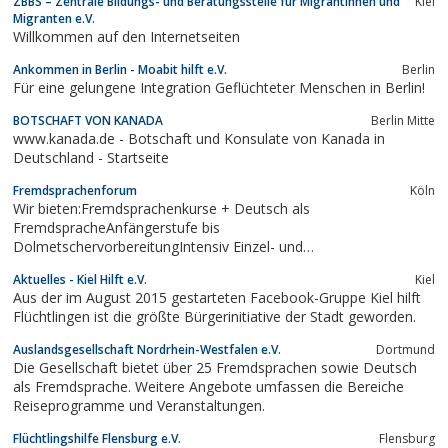
ZBBS – Zentrale Bildungs- und Beratungsstelle für Migrantinnen und
Kiel
Migranten e.V.
Willkommen auf den Internetseiten
Ankommen in Berlin - Moabit hilft e.V.
Berlin
Für eine gelungene Integration Geflüchteter Menschen in Berlin!
BOTSCHAFT VON KANADA
Berlin Mitte
www.kanada.de - Botschaft und Konsulate von Kanada in
Deutschland - Startseite
Fremdsprachenforum
Köln
Wir bieten:Fremdsprachenkurse + Deutsch als
FremdspracheAnfängerstufe bis
DolmetschervorbereitungIntensiv Einzel- und
GruppenunterrichtAllgemein- und fachsprachliche KursePrivat-
Aktuelles - Kiel Hilft e.V.
Kiel
und Firmenkurse (auch inhouse)Nachhilfe für SchülerVermittlung
Aus der im August 2015 gestarteten Facebook-Gruppe Kiel hilft
von Sprachreisen, Unterkünften, Schülerversicherungen
Flüchtlingen ist die größte Bürgerinitiative der Stadt geworden.
Auslandsgesellschaft Nordrhein-Westfalen e.V.
Dortmund
Die Gesellschaft bietet über 25 Fremdsprachen sowie Deutsch
als Fremdsprache. Weitere Angebote umfassen die Bereiche
Reiseprogramme und Veranstaltungen.
Flüchtlingshilfe Flensburg e.V.
Flensburg