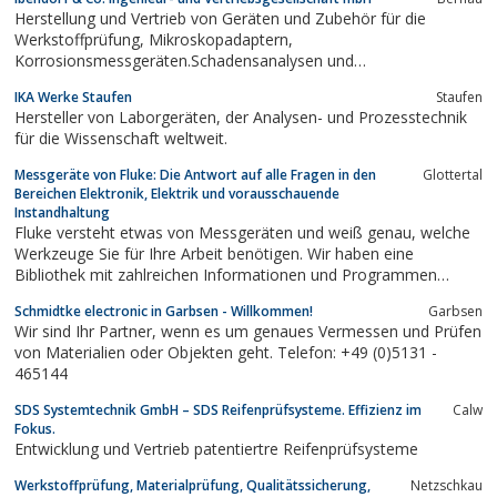
Herstellung und Vertrieb von Geräten und Zubehör für die
Werkstoffprüfung, Mikroskopadaptern,
Korrosionsmessgeräten.Schadensanalysen und
metallographische Untersuchungen.
IKA Werke Staufen
Staufen
Hersteller von Laborgeräten, der Analysen- und Prozesstechnik
für die Wissenschaft weltweit.
Messgeräte von Fluke: Die Antwort auf alle Fragen in den
Glottertal
Bereichen Elektronik, Elektrik und vorausschauende
Instandhaltung
Fluke versteht etwas von Messgeräten und weiß genau, welche
Werkzeuge Sie für Ihre Arbeit benötigen. Wir haben eine
Bibliothek mit zahlreichen Informationen und Programmen
zusammengestellt, die für Ihren Erfolg konzipiert wurden.
Schmidtke electronic in Garbsen - Willkommen!
Garbsen
Wir sind Ihr Partner, wenn es um genaues Vermessen und Prüfen
von Materialien oder Objekten geht. Telefon: +49 (0)5131 -
465144
SDS Systemtechnik GmbH – SDS Reifenprüfsysteme. Effizienz im
Calw
Fokus.
Entwicklung und Vertrieb patentiertre Reifenprüfsysteme
Werkstoffprüfung, Materialprüfung, Qualitätssicherung,
Netzschkau