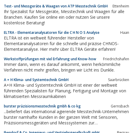
Test- und Messgeräte & Waagen von ATP Messtechnik GmbH
Ettenheim
Ihr Spezialist für Messgeräte, Messtechnik und Waagen für alle
Branchen. Kaufen Sie online ein oder nutzen Sie unsere
kostenlose Beratung!
ELTRA - Elementaranalysatoren für die C H N O S Analyse
Haan
ELTRA ist ein weltweit führender Hersteller von
Elementaranalysatoren für die schnelle und präzise CHNOS-
Elementaranalyse. Hier mehr über ELTRA Geräte erfahren!
Werkstoffprüfungen mit viel Erfahrung und Know-how
Friedrichshafen
Immer dann, wenn es darauf ankommt, wenn herkömmliche
Verfahren nicht mehr greifen, bringen wir Licht ins Dunkle.
A + H Klima- und Systemtechnik GmbH
Saarbrücken
A+H Klima- und Systemtechnik GmbH ist einer der weltweit
führenden Spezialisten für Planung, Fertigung und Montage von
klimatisierten Messraumkabinen
burster präzisionsmesstechnik gmbh & co kg
Gernsbach
...beliefert das international agierende Messtechnik-Unternehmen
burster namhafte Kunden in der ganzen Welt mit Sensoren,
Präzisionsmessgeräten und Messsystemen zur
Sensorsignalverarbeitung.
Ibendorf & Co. Ingenieur- und Vertriebsgesellschaft mbH
Bernau