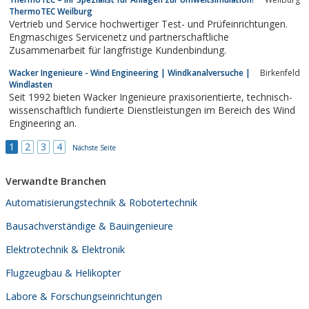
internationalen Markt tätig.
ThermoTEC Weilburg
Vertrieb und Service hochwertiger Test- und Prüfeinrichtungen.
Engmaschiges Servicenetz und partnerschaftliche
Zusammenarbeit für langfristige Kundenbindung.
Wacker Ingenieure - Wind Engineering | Windkanalversuche |
Birkenfeld
Windlasten
Seit 1992 bieten Wacker Ingenieure praxisorientierte, technisch-
wissenschaftlich fundierte Dienstleistungen im Bereich des Wind
Engineering an.
1
2
3
4
Nächste Seite
Verwandte Branchen
Automatisierungstechnik & Robotertechnik
Bausachverständige & Bauingenieure
Elektrotechnik & Elektronik
Flugzeugbau & Helikopter
Labore & Forschungseinrichtungen