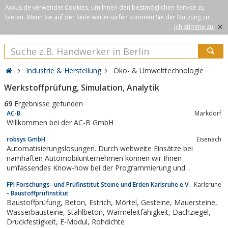
Axxus.de verwendet Cookies, um Ihnen den bestmöglichen Service zu
bieten. Wenn Sie auf der Seite weitersurfen stimmen Sie der Nutzung zu.
×
Ich stimme zu.
Industrie & Herstellung
Öko- & Umwelttechnologie
Werkstoffprüfung, Simulation, Analytik
69
Ergebnisse gefunden
AC-B
Markdorf
Willkommen bei der AC-B GmbH
robsys GmbH
Eisenach
Automatisierungslösungen. Durch weltweite Einsätze bei
namhaften Automobilunternehmen können wir Ihnen
umfassendes Know-how bei der Programmierung und
Inbetriebnahme von Industrierobotern mit all ihren Applikationen
FPI Forschungs- und Prüfinstitut Steine und Erden Karlsruhe e.V.
Karlsruhe
bieten Roboterprogrammierung
- Baustoffprüfinstitut
Baustoffprüfung, Beton, Estrich, Mörtel, Gesteine, Mauersteine,
Wasserbausteine, Stahlbeton, Wärmeleitfähigkeit, Dachziegel,
Druckfestigkeit, E-Modul, Rohdichte