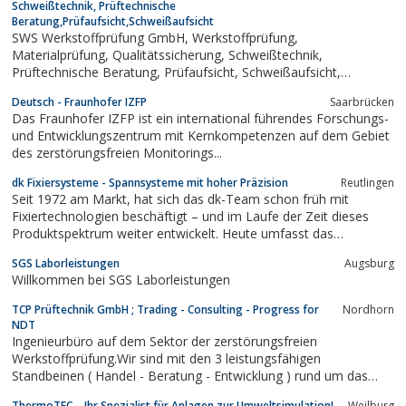
Schweißtechnik, Prüftechnische
Beratung,Prüfaufsicht,Schweißaufsicht
SWS Werkstoffprüfung GmbH, Werkstoffprüfung,
Materialprüfung, Qualitätssicherung, Schweißtechnik,
Prüftechnische Beratung, Prüfaufsicht, Schweißaufsicht,
Endoskopie, Metallogarfie in Netzschkau, Sachsen, Vogtland
Deutsch - Fraunhofer IZFP
Saarbrücken
Das Fraunhofer IZFP ist ein international führendes Forschungs-
und Entwicklungszentrum mit Kernkompetenzen auf dem Gebiet
des zerstörungsfreien Monitorings...
dk Fixiersysteme - Spannsysteme mit hoher Präzision
Reutlingen
Seit 1972 am Markt, hat sich das dk-Team schon früh mit
Fixiertechnologien beschäftigt – und im Laufe der Zeit dieses
Produktspektrum weiter entwickelt. Heute umfasst das
Sortiment ca. 1.000 Produkte, die frei kombinierbar sind und
SGS Laborleistungen
Augsburg
somit ein Baukasten-System bilden. Anwender, die mit dk-
Willkommen bei SGS Laborleistungen
Technik arbeiten, bestätigen uns...
TCP Prüftechnik GmbH ; Trading - Consulting - Progress for
Nordhorn
NDT
Ingenieurbüro auf dem Sektor der zerstörungsfreien
Werkstoffprüfung.Wir sind mit den 3 leistungsfähigen
Standbeinen ( Handel - Beratung - Entwicklung ) rund um das
Thema Werkstoffprüfungauf dem nationalen wie auch
ThermoTEC – Ihr Spezialist für Anlagen zur Umweltsimulation!
Weilburg