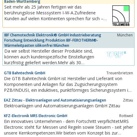
Baden-Württemberg
Unterflursysteme, Schalterprogramm,
Seit mehr als 25 Jahren fertigen wir das
Steckdosen, Dateneinsätze, Kabel,
berührungslose Messsystem I-W-A.Zufriedene
Kabeltraganlagen etc. Mit der...
Kunden auf vielen Kontinenten sprechen für sich –
egal ob zur Qualitätssicherung oder zur Vorbeugung
oder zum täglichen arbeiten mit höchster
IBF Chemotechnik Elektronik® GmbH Industrieberatung
München
Genauigkeit.Die moderne Messtechnologie von
Forschung Entwicklung Produktion IBF-FEROTHERM®-
TELEMESS GmbH bietet Ihnen Lösungen für viele...
Wärmeleitpasten silikonfrei München
Da wir selbst Hersteller dieser Produkte sind,
können auch kundenspezifische Einstellungen
kurzfristig geliefert werden.Mehr als 30
innovative Produkteinstellungen auf dem
GTB Bahntechnik GmbH
Treuenbrietzen
Wärmeleitsektor, sowie unsere
Die GTB Bahntechnik GmbH ist Hersteller und Lieferant von
verfahrenstechnischen Erfahrungen – lösen fast
Komponenten und Anlagen für das Zugsicherungssystem
jedes Anwendungsproblem. Der erfolgreiche
PZB/INDUSI, ein induktives, punktförmiges Sicherungssystem in
Einsatz dieser Produkte erstreckt...
Drei-Frequenz-Bauform - 500, 1000 und 2000 Hz.GTB deckt mit
EAZ Zittau - Elektroanlagen und Automatisierungsanlagen
Zittau
seinem Sortiment das gesamte Equipment für die INDUSI-
Elektroanlagen und Automatisierungsanlagen GmbH Zittau
Streckenausrüstungen ab...
KFZ-Electronik MRS Electronic GmbH
Rottweil
Ein innovatives Unternehmen - dem Fortschritt verpflichtetMRS
Electronic steht für Messen und Regeln sowie Steuern - seit jeher
unsere Kernkompetenzen.Wir bieten vom Konzept bis zur