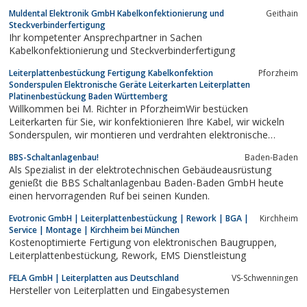
Fertigung des Endproduktes alles aus einer Hand.
Muldental Elektronik GmbH Kabelkonfektionierung und
Geithain
Steckverbinderfertigung
Ihr kompetenter Ansprechpartner in Sachen
Kabelkonfektionierung und Steckverbinderfertigung
Leiterplattenbestückung Fertigung Kabelkonfektion
Pforzheim
Sonderspulen Elektronische Geräte Leiterkarten Leiterplatten
Platinenbestückung Baden Württemberg
Willkommen bei M. Richter in PforzheimWir bestücken
Leiterkarten für Sie, wir konfektionieren Ihre Kabel, wir wickeln
Sonderspulen, wir montieren und verdrahten elektronische
Geräte. Wir beschaffen das erforderliche Material dazu – regional
BBS-Schaltanlagenbau!
Baden-Baden
oder weltweit.
Als Spezialist in der elektrotechnischen Gebäudeausrüstung
genießt die BBS Schaltanlagenbau Baden-Baden GmbH heute
einen hervorragenden Ruf bei seinen Kunden.
Evotronic GmbH | Leiterplattenbestückung | Rework | BGA |
Kirchheim
Service | Montage | Kirchheim bei München
Kostenoptimierte Fertigung von elektronischen Baugruppen,
Leiterplattenbestückung, Rework, EMS Dienstleistung
FELA GmbH | Leiterplatten aus Deutschland
VS-Schwenningen
Hersteller von Leiterplatten und Eingabesystemen