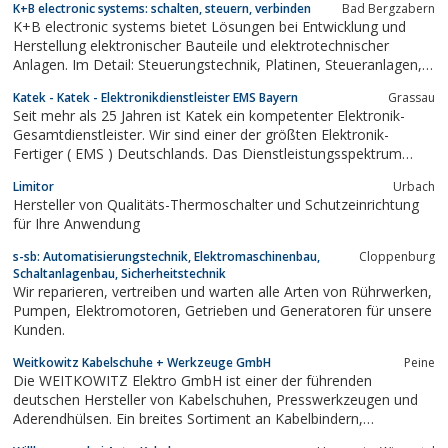
K+B electronic systems: schalten, steuern, verbinden
Bad Bergzabern
K+B electronic systems bietet Lösungen bei Entwicklung und
Herstellung elektronischer Bauteile und elektrotechnischer
Anlagen. Im Detail: Steuerungstechnik, Platinen, Steueranlagen,
Schalt-Technik, Schaltanlagen, Baugruppen-Fertigung,
Katek - Katek - Elektronikdienstleister EMS Bayern
Grassau
Schaltschrankbau, Kabelkonfektionierung, Drahtbrücken, Schütze
Seit mehr als 25 Jahren ist Katek ein kompetenter Elektronik-
Gesamtdienstleister. Wir sind einer der größten Elektronik-
Fertiger ( EMS ) Deutschlands. Das Dienstleistungsspektrum
reicht von Entwicklung / Layout, weltweiter Beschaffung,
Limitor
Urbach
Produktion bis zu Logistik / After-Sales-Service und kann
Hersteller von Qualitäts-Thermoschalter und Schutzeinrichtung
individuell genutzt werden.
für Ihre Anwendung
s-sb: Automatisierungstechnik, Elektromaschinenbau,
Cloppenburg
Schaltanlagenbau, Sicherheitstechnik
Wir reparieren, vertreiben und warten alle Arten von Rührwerken,
Pumpen, Elektromotoren, Getrieben und Generatoren für unsere
Kunden.
Weitkowitz Kabelschuhe + Werkzeuge GmbH
Peine
Die WEITKOWITZ Elektro GmbH ist einer der führenden
deutschen Hersteller von Kabelschuhen, Presswerkzeugen und
Aderendhülsen. Ein breites Sortiment an Kabelbindern,
Schrumpfschläuchen und Bahnerdung rundet das Programm