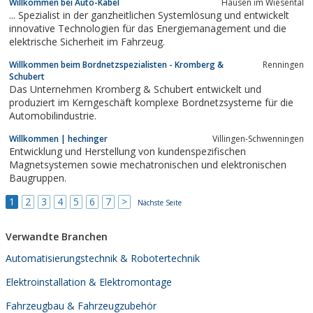
Willkommen bei Auto-Kabel
Hausen im Wiesental
ab.Lieferprogramm:Rohrkabelschuhe und Verbinder in
... Spezialist in der ganzheitlichen Systemlösung und entwickelt
handelsüblicher Ausführung 0, 75 - 630 mm²...
innovative Technologien für das Energiemanagement und die
elektrische Sicherheit im Fahrzeug.
Willkommen beim Bordnetzspezialisten - Kromberg &
Renningen
Schubert
Das Unternehmen Kromberg & Schubert entwickelt und
produziert im Kerngeschäft komplexe Bordnetz­systeme für die
Automobilindustrie.
Willkommen | hechinger
Villingen-Schwenningen
Entwicklung und Herstellung von kundenspezifischen
Magnetsystemen sowie mechatronischen und elektronischen
Baugruppen.
1
2
3
4
5
6
7
>
Nächste Seite
Verwandte Branchen
Automatisierungstechnik & Robotertechnik
Elektroinstallation & Elektromontage
Fahrzeugbau & Fahrzeugzubehör