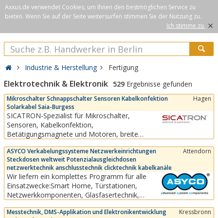
Axxus.de verwendet Cookies, um Ihnen den bestmöglichen Service zu
bieten. Wenn Sie auf der Seite weitersurfen stimmen Sie der Nutzung zu.
×
Ich stimme zu.
Industrie & Herstellung
Fertigung
Elektrotechnik & Elektronik
529
Ergebnisse gefunden
Mikroschalter Schnappschalter Sensoren Kabelkonfektion
Hagen
Solarkabel Saia-Burgess
SICATRON-Spezialist für Mikroschalter,
Sensoren, Kabelkonfektion,
Betätigungsmagnete und Motoren, breite
Produktpalette elektromechanischer,
ASYCO Verkabelungssysteme Netzwerkeinrichtungen
Attendorn
elektronischer Komponenten sowie
Steckdosen weltweit Potenzialausgleichdosen
Subsysteme.Unsere Partner: Saia-Burgess,
netzwerktechnik anschlusstechnik clicktechnik kabelkanäle
Ledex, Pepperl+Fuchs, Visolux, TH-Contact, di-
Wir liefern ein komplettes Programm für alle
soric, Balluff, EMAS, Digitus, Johnsonelectric
Einsatzwecke:Smart Home, Türstationen,
uvm....
Netzwerkkomponenten, Glasfasertechnik,
Schranksysteme, Brüstungskanäle, Raumsäulen,
Messtechnik, DMS-Applikation und Elektronikentwicklung
Kressbronn
Tischsäulen, Energiesäulen, Aufputzgehäuse,