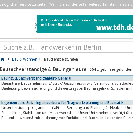
öglichen Service zu bieten. Wenn Sie auf der Seite weitersurfen stimmen Sie d
Bau & Wohnen
Baudienstleistungen
Bausachverständige & Bauingenieure
564
Ergebnisse gefunden
Bauing. u. Sachverständigenbüro General
Bauantrag/ Baugenehmigung/ Statik/ Ausschreibung- u. Vermittlung von Bauleistungen/ Baubetreuung/
Bauleitung/ Beweissicherung und Bewertung von Baumängeln- u. Schäden im 
Ingenieurbüro Süß - Ingenieurbüro für Tragwerksplanung und Baustatik
Unser Leistungsprogramm umfaßt die Beratung und Planung für Neubau, Umbau und Sanierung von Bauwerken im
Stahl-, Holz-, Stahlbeton und Mauerwerksbau. Unser Unternehmen verfügt über spezielle Detailkenntnisse von DDR-