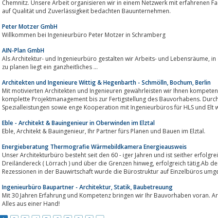
Chemnitz. Unsere Arbeit organisieren wir in einem Netzwerk mit erfahrenen Fachplanern, ausgewählten Die
auf Qualität und Zuverlässigkeit bedachten Bauunternehmen.
Peter Motzer GmbH
Willkommen bei Ingenieurbüro Peter Motzer in Schramberg
AIN-Plan GmbH
Als Architektur- und Ingenieurbüro gestalten wir Arbeits- und Lebensräume, in denen sich Menschen wohl fühlen. Unserer Art
zu planen liegt ein ganzheitliches ...
Architekten und Ingenieure Wittig & Hegenbarth - Schmölln, Bochum, Berlin
Mit motivierten Architekten und Ingenieuren gewährleisten wir Ihnen kompetente Beratung, kreative 
komplette Projektmanagement bis zur Fertigstellung des Bauvorhabens. Durc
Spezialleistungen sowie enge Kooperation mit Ingenieurbüros für HLS und Elt wir
Eble - Architekt & Bauingenieur in Oberwinden im Elztal
Eble, Architekt & Bauingenieur, Ihr Partner fürs Planen und Bauen im Elztal.
Energieberatung Thermografie Wärmebildkamera Energieausweis
Unser Architekturbüro besteht seit den 60 - iger Jahren und ist seither erfolgreich in Schopfh
Dreiländereck ( Lörrach ) und über die Grenzen hinweg, erfolgreich tätig.Ab den 70iger Jahren und den ersten größeren
Rezessionen in der Bauwirtschaft wurde die Bürostruktur auf Einzelbüros umgest
Ingenieurbüro Baupartner - Architektur, Statik, Baubetreuung
Mit 30 Jahren Erfahrung und Kompetenz bringen wir Ihr Bauvorhaben voran. Architektur, Statik, Brandschutz, 
Alles aus einer Hand!