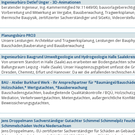
Ingenieurbüro Detlef Unger - 3D-Animationen
beratender Ingenieur, Ing.-Kammermitglied Nr.11449/00, bauvorlageberechtigt, 3D-Visuelle Planung,
Vorbereitung und Mitwirkung an Vergabe, Bauüberwachung, Tragwerksplanung, Energieberatung,
thermische Baupysik, zertifizierter Sachverständiger und SiGeKo, Videoerstellung mit animierten
ObjektenWir übernehmen für Sie im...
Planungsbüro PRO3
Unsere Leistungen: Architektur-und Tragwerksplanung, Leistungen der Bauphysik, Gutacht
Bauschäden,Bauberatung und Bauüberwachung
Ingenieurbüro Baugrund Umweltgeologie und Hydrogeologie Halle Saalekrei
Von unserem Standort in Halle (Saale) aus erarbeiten wir Bodengutachten sc
Ballungsraum Leipzig - Halle (Saale). Unser Haupteinzugsgebiet umfasst die 
Dresden, Chemnitz, Erfurt und Hannover. Da wir die anfallenden technischen Arbeiten selbst projektieren
und zum Großteil auch...
BAU - Atelier Burkhard Werk - Ihr Ansprechpartner für *Baumängel/Bauschäd
Holzschäden,* Wertgutachten, *Bauüberwachung
Bauschadensgutachten, baubegleitende Qualitätskontrolle / BQÜ, Holzschutzgutachten, Schiedsgutachten,
Mediation, Verkehrswertgutachten, Mietengutachten, außergerichtliche Konfliktbeilegung bei Baustreitigkeiten,
Beweissicherungsgutachten,
Jens Droppelmann Sachverständiger Gutachter Schimmel Schimmelpilz Feuc
Schimmelschäden Vechta Niedersachsen
Jens Droppelmann,- EU-zertifizierter Sachverständiger für Schäden an Gebäude