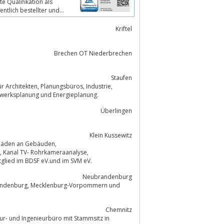
e Qualifikation als
ntlich bestellter und
Kriftel
Brechen OT Niederbrechen
Staufen
 Tragwerksplanung und Energieplanung.
Überlingen
Klein Kussewitz
tes und zertifiziertes Mitglied im BDSF eV.und im SVM eV.
Neubrandenburg
Vorpommern und
Chemnitz
tur- und Ingenieurbüro mit Stammsitz in