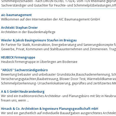
Schimmelpilzschäden - nach DIN EN ISO/IEC 17024,- vom TÜV Rheinland geprüft
Sachverständiger und Gutachter für Feuchte- und Schimmelpilzbelastungen,öffe
vereidigter...
aic-baumanagement
Willkommen auf den Internetseiten der AIC Baumanagement GmbH
Architekt Stephan Dreier
Architekten in der Baudenkmalpflege
Wiesler & Jakob Bauingenieure Staufen im Breisgau
Ihr Partner für Statik, Konstruktion, Energieberatung und Sanierungskonzepte für Architekten, Planungsbüros, Industrie,
Gewerbe, Privat, Kommunen und Stahlbauunternehmen und Zimmereien.
HEUBECK Firmengruppe
Heubeck Firmengruppe in Überlingen am Bodensee
"ARGUS" Sachverständigenbüro
Bewertung bebauter und unbebauter Grundstücke,Bauschadenerkennung, Schäden an Gebäuden,
Versicherungsgutachten,Baubetreuung, Blower Door Test, Wärmebildkameras, Kanal TV- Rohrkameraanalyse,
Schimmelpilzerkennung- Ursachenlokalisierung, geprüf
A & S GmbH Neubrandenburg
Wir sind ein traditionsreiches Architektur- und Planungsbüro mit Sitz in Neubrandenburg, Mecklenburg-
freuen uns, wenn ...
Hirsack & Co. Architekten & Ingenieure Planungsgesellschaft mbH
Wir sind ein ganzheitlich auf individuelle Bauaufgaben ausgerichtetes Architek