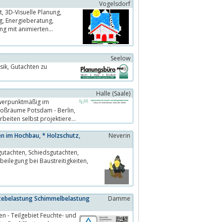
Vogelsdorf
Seelow
en zu
s
Halle (Saale)
hwerpunktmäßig im
Großräume Potsdam - Berlin,
en im Hochbau, * Holzschutz,
Neverin
htebelastung Schimmelbelastung
Damme
n - Teilgebiet Feuchte- und