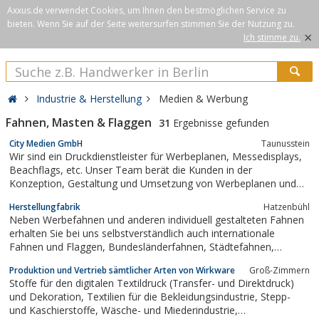
Axxus.de verwendet Cookies, um Ihnen den bestmöglichen Service zu
bieten. Wenn Sie auf der Seite weitersurfen stimmen Sie der Nutzung zu.
×
Ich stimme zu.
Industrie & Herstellung
Medien & Werbung
Fahnen, Masten & Flaggen
31
Ergebnisse gefunden
City Medien GmbH
Taunusstein
Wir sind ein Druckdienstleister für Werbeplanen, Messedisplays,
Beachflags, etc. Unser Team berät die Kunden in der
Konzeption, Gestaltung und Umsetzung von Werbeplanen und
realisiert die Wünsche schnell, zuverlässig und professionell,
Herstellungfabrik
Hatzenbühl
damit jede Werbung ihren Erfolg feiert.
Neben Werbefahnen und anderen individuell gestalteten Fahnen
erhalten Sie bei uns selbstverständlich auch internationale
Fahnen und Flaggen, Bundesländerfahnen, Städtefahnen,
Gemeindefahnen mit Wappen, Transparente, Spannbänder,
Produktion und Vertrieb sämtlicher Arten von Wirkware
Groß-Zimmern
Beachflags, Fahnenmasten in verschiedenen Ausführungen und
Stoffe für den digitalen Textildruck (Transfer- und Direktdruck)
Preisklassen und natürlich auch...
und Dekoration, Textilien für die Bekleidungsindustrie, Stepp-
und Kaschierstoffe, Wäsche- und Miederindustrie,