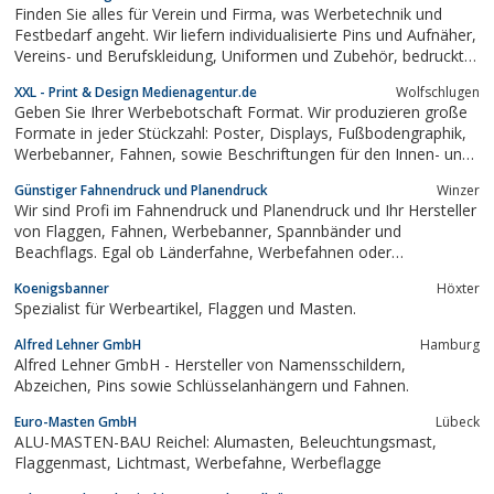
Finden Sie alles für Verein und Firma, was Werbetechnik und
Festbedarf angeht. Wir liefern individualisierte Pins und Aufnäher,
Vereins- und Berufskleidung, Uniformen und Zubehör, bedruckte
Fahnen, gestickte Vereinsfahnen und Standarten und der
XXL - Print & Design Medienagentur.de
Wolfschlugen
gesamte Messebedarf mit Displaysystemen, Werbebannern und
Geben Sie Ihrer Werbebotschaft Format. Wir produzieren große
Fahnenmasten.
Formate in jeder Stückzahl: Poster, Displays, Fußbodengraphik,
Werbebanner, Fahnen, sowie Beschriftungen für den Innen- und
Außenbereich. Brilliante Farben und Top Qualität! Unser
Günstiger Fahnendruck und Planendruck
Winzer
erfahrenes Team hat inzwischen mehr als 7.000 XXL - Displays
Wir sind Profi im Fahnendruck und Planendruck und Ihr Hersteller
für Nationale sowie...
von Flaggen, Fahnen, Werbebanner, Spannbänder und
Beachflags. Egal ob Länderfahne, Werbefahnen oder
Firmenbanner - unsere Flaggen und Planen bestehen aus
Koenigsbanner
Höxter
hochwertigen Materialien und sind sehr widerstandsfähig. Dazu
Spezialist für Werbeartikel, Flaggen und Masten.
bieten wir auch Fahnen- und Flaggenmasten.Unser...
Alfred Lehner GmbH
Hamburg
Alfred Lehner GmbH - Hersteller von Namensschildern,
Abzeichen, Pins sowie Schlüsselanhängern und Fahnen.
Euro-Masten GmbH
Lübeck
ALU-MASTEN-BAU Reichel: Alumasten, Beleuchtungsmast,
Flaggenmast, Lichtmast, Werbefahne, Werbeflagge