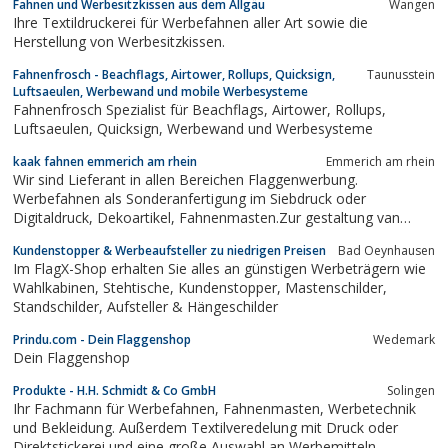
Fahnen und Werbesitzkissen aus dem Allgäu
Wangen
Ihre Textildruckerei für Werbefahnen aller Art sowie die
Herstellung von Werbesitzkissen.
Fahnenfrosch - Beachflags, Airtower, Rollups, Quicksign,
Taunusstein
Luftsaeulen, Werbewand und mobile Werbesysteme
Fahnenfrosch Spezialist für Beachflags, Airtower, Rollups,
Luftsaeulen, Quicksign, Werbewand und Werbesysteme
kaak fahnen emmerich am rhein
Emmerich am rhein
Wir sind Lieferant in allen Bereichen Flaggenwerbung.
Werbefahnen als Sonderanfertigung im Siebdruck oder
Digitaldruck, Dekoartikel, Fahnenmasten.Zur gestaltung van
Shops, Events und auf Messen.Systeme alle leicht zu
Kundenstopper & Werbeaufsteller zu niedrigen Preisen
Bad Oeynhausen
transportieren und einfach aufgebaut.Wir produzieren Fahnen,
Im FlagX-Shop erhalten Sie alles an günstigen Werbeträgern wie
Banner und Wimpelketten nach Ihren Vorlagen....
Wahlkabinen, Stehtische, Kundenstopper, Mastenschilder,
Standschilder, Aufsteller & Hängeschilder
Prindu.com - Dein Flaggenshop
Wedemark
Dein Flaggenshop
Produkte - H.H. Schmidt & Co GmbH
Solingen
Ihr Fachmann für Werbefahnen, Fahnenmasten, Werbetechnik
und Bekleidung. Außerdem Textilveredelung mit Druck oder
Direktstickerei und eine große Auswahl an Werbemitteln.