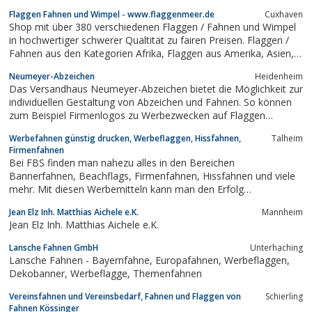
semitechnische und technische Textilien.
Flaggen Fahnen und Wimpel - www.flaggenmeer.de
Cuxhaven
Shop mit über 380 verschiedenen Flaggen / Fahnen und Wimpel
in hochwertiger schwerer Qualtität zu fairen Preisen. Flaggen /
Fahnen aus den Kategorien Afrika, Flaggen aus Amerika, Asien,
Australien sowie Fahnen aus Europa, Flaggen aus Kanada,
Neumeyer-Abzeichen
Heidenheim
Städte und Landsmannschaften, Inseln und Inselgruppen,
Das Versandhaus Neumeyer-Abzeichen bietet die Möglichkeit zur
Flaggen zu besonderen...
individuellen Gestaltung von Abzeichen und Fahnen. So können
zum Beispiel Firmenlogos zu Werbezwecken auf Flaggen
gedruckt werden. Abzeichen und Pins können in einer hohen
Werbefahnen günstig drucken, Werbeflaggen, Hissfahnen,
Talheim
Qualität auf Metall, Stoff, Kunststoff, Holz geprägt, geätzt,
Firmenfahnen
gegossen, gedruckt,...
Bei FBS finden man nahezu alles in den Bereichen
Bannerfahnen, Beachflags, Firmenfahnen, Hissfahnen und viele
mehr. Mit diesen Werbemitteln kann man den Erfolg
vorrantreiben. Einfach mal reinschauen. Die Produkte sollen die
Jean Elz Inh. Matthias Aichele e.K.
Mannheim
bestmögliche Unterstützung für die zukünftige Werbemaßnahme
Jean Elz Inh. Matthias Aichele e.K.
liefern.und auch Hissfahnen sowie...
Lansche Fahnen GmbH
Unterhaching
Lansche Fahnen - Bayernfahne, Europafahnen, Werbeflaggen,
Dekobanner, Werbeflagge, Themenfahnen
Vereinsfahnen und Vereinsbedarf, Fahnen und Flaggen von
Schierling
Fahnen Kössinger