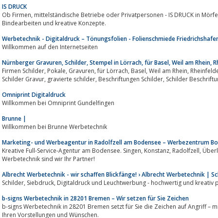
IS DRUCK
Ob Firmen, mittelständische Betriebe oder Privatpersonen - IS DRUCK in Mörfelden-Walldorf erstellt hochwertige Drucke,
Bindearbeiten und kreative Konzepte.
Werbetechnik - Digitaldruck – Tönungsfolien - Folienschmiede Friedrichshafe
Willkommen auf den Internetseiten
Nürnberger Gravuren, Schilder, Stempel in Lörrach, für Basel, Weil am Rhein, 
Firmen Schilder, Pokale, Gravuren, für Lörrach, Basel, Weil am Rhein, Rheinfelden, Schilder drucken , Schilder gravieren,
Omniprint Digitaldruck
Willkommen bei Omniprint Gundelfingen
Brunne |
Willkommen bei Brunne Werbetechnik
Marketing- und Werbeagentur in Radolfzell am Bodensee – Werbezentrum Bo
Kreative Full-Service-Agentur am Bodensee. Singen, Konstanz, Radolfzell, Überlingen. Marketing, Design & Gestaltung sowie
Werbetechnik sind wir Ihr Partner!
Albrecht Werbetechnik - wir schaffen Blickfänge! › Albrecht Werbetechnik | 
Schilder, Siebdruck, Digitaldruck und Leuchtwerbung - hochwertig und kreat
b-signs Werbetechnik in 28201 Bremen – Wir setzen für Sie Zeichen
b-signs Werbetechnik in 28201 Bremen setzt für Sie die Zeichen auf Angriff –
Ihren Vorstellungen und Wünschen.