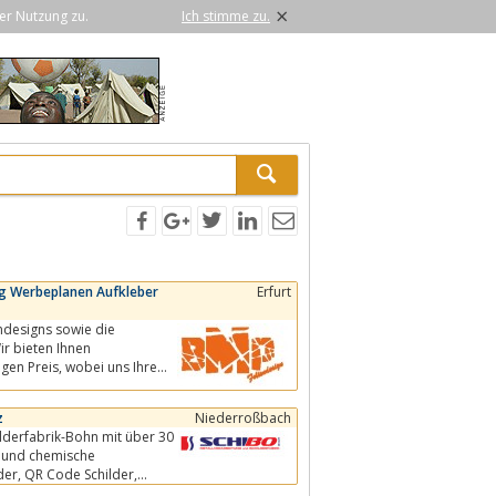
×
er Nutzung zu.
Ich stimme zu.
ng Werbeplanen Aufkleber
Erfurt
ndesigns sowie die
ir bieten Ihnen
z
Niederroßbach
ilderfabrik-Bohn mit über 30
e und chemische