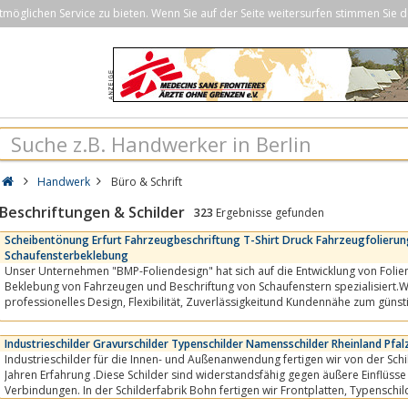
öglichen Service zu bieten. Wenn Sie auf der Seite weitersurfen stimmen Sie d
Handwerk
Büro & Schrift
Beschriftungen & Schilder
323
Ergebnisse gefunden
Scheibentönung Erfurt Fahrzeugbeschriftung T-Shirt Druck Fahrzeugfolieru
Schaufensterbeklebung
Unser Unternehmen "BMP-Foliendesign" hat sich auf die Entwicklung von Folie
Beklebung von Fahrzeugen und Beschriftung von Schaufenstern spezialisiert.W
professionelles Design, Flexibilität, Zuverlässigkeitund Kundennähe zum günstigen Preis, wobei uns Ihre
Zeit genauso kostbar ist...
Industrieschilder Gravurschilder Typenschilder Namensschilder Rheinland Pfal
Industrieschilder für die Innen- und Außenanwendung fertigen wir von der Sch
Jahren Erfahrung .Diese Schilder sind widerstandsfähig gegen äußere Einflüss
Verbindungen. In der Schilderfabrik Bohn fertigen wir Frontplatten, Typenschilder, QR Code Schilder,
Inventarschilder und...