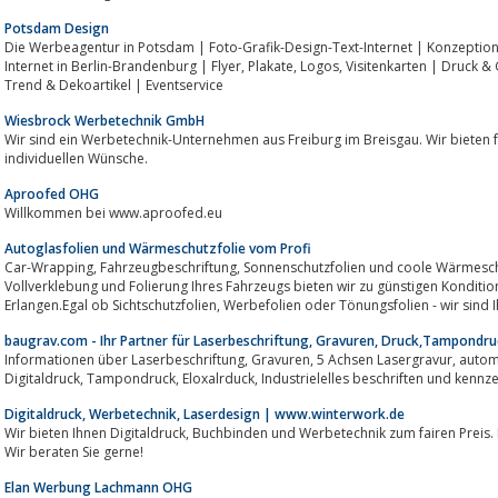
Potsdam Design
Die Werbeagentur in Potsdam | Foto-Grafik-Design-Text-Internet | Konzeption 
Internet in Berlin-Brandenburg | Flyer, Plakate, Logos, Visitenkarten | Druck & Gestaltung | Malerarbeiten | Dekoration |
Trend & Dekoartikel | Eventservice
Wiesbrock Werbetechnik GmbH
Wir sind ein Werbetechnik-Unternehmen aus Freiburg im Breisgau. Wir bieten 
individuellen Wünsche.
Aproofed OHG
Willkommen bei www.aproofed.eu
Autoglasfolien und Wärmeschutzfolie vom Profi
Car-Wrapping, Fahrzeugbeschriftung, Sonnenschutzfolien und coole Wärmeschutzfolien sowie Rundumservice zur
Vollverklebung und Folierung Ihres Fahrzeugs bieten wir zu günstigen Konditionen
Erlangen.Egal ob Sichtschutzfolien, Werbefolien oder Tönungsfolien 
baugrav.com - Ihr Partner für Laserbeschriftung, Gravuren, Druck,Tampondruc
Informationen über Laserbeschriftung, Gravuren, 5 Achsen Lasergravur, automatisiertes Beschriften und Kennzeichen ,
Digitaldruck, Tampondruck, Eloxalrduck, Industrielelles beschriften un
Digitaldruck, Werbetechnik, Laserdesign | www.winterwork.de
Wir bieten Ihnen Digitaldruck, Buchbinden und Werbetechnik zum fairen Preis. Bestellen Sie online oder rufen Sie einfach an.
Wir beraten Sie gerne!
Elan Werbung Lachmann OHG