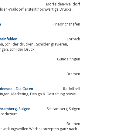
Mörfelden-Walldorf
n
Fried­richs­ha­fen
Rheinfelden
Lörrach
Schilder Gravur, gravierte schilder, Beschriftungen Schilder, Schilder Beschriftungen, Schilder Druck
Gundelfingen
Bremen
densee - Die Guten
Radolfzell
Schramberg-Sulgen
Schramberg-Sulgen
iv produziert.
Bremen
 mit wirkungsvollen Werbekonzepten ganz nach