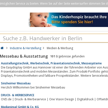
öglichen Service zu bieten. Wenn Sie auf der Seite weitersurfen stimmen Sie d
Industrie & Herstellung
Medien & Werbung
Messebau & Ausstattung
101
Ergebnisse gefunden
Ausstellungstechnik, Werbetechnik, Präsentationstechnik, Messesysteme
Die Easydisplay GmbH aus Hannover ist einer der führenden Anbieter von Ausstellungstec
Präsentationstechnik und mobilen Messeständen. Zum Produkt-Portfolio gehören Bannerdisplay
Sinsheimer Messebau
Herzlich Willkommen bei Sinsheimer Messebau
DRUCK- & WERBESERVICE
OVD.de | Druck- & Werbeservice | One Vision Design | Digitaldruck | Offset
Medieninsel GmbH & Co. KG