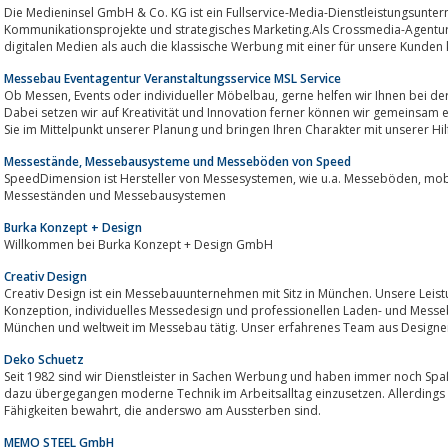
Die Medieninsel GmbH & Co. KG ist ein Fullservice-Media-Dienstleistungsunte
Kommunikationsprojekte und strategisches Marketing.Als Crossmedia-Agentur 
digitalen Medien als auch die klassische Werbung mit einer für unsere Kunden k
Messebau Eventagentur Veranstaltungsservice MSL Service
Ob Messen, Events oder individueller Möbelbau, gerne helfen wir Ihnen bei der Konzeption, Organisation und Realisation.
Dabei setzen wir auf Kreativität und Innovation ferner können wir gemeinsam 
Sie im Mittelpunkt unserer Planung und bringen Ihren Charakter mit unserer Hilf
Messestände, Messebausysteme und Messeböden von Speed
SpeedDimension ist Hersteller von Messesystemen, wie u.a. Messeböden, mobilen Messeständen, professionellen
Messeständen und Messebausystemen
Burka Konzept + Design
Willkommen bei Burka Konzept + Design GmbH
Creativ Design
Creativ Design ist ein Messebauunternehmen mit Sitz in München. Unsere Lei
Konzeption, individuelles Messedesign und professionellen Laden- und Messebau. Seit vielen Jahren sind wir erfolgreich in
München und weltweit im Messebau tätig. Unser erfahrenes Team aus Designe
Deko Schuetz
Seit 1982 sind wir Dienstleister in Sachen Werbung und haben immer noch Spaß 
dazu übergegangen moderne Technik im Arbeitsalltag einzusetzen. Allerdings
Fähigkeiten bewahrt, die anderswo am Aussterben sind.
MEMO STEEL GmbH