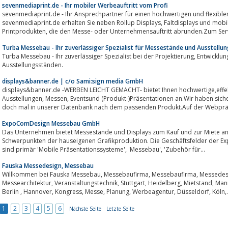
sevenmediaprint.de - Ihr mobiler Werbeauftritt vom Profi
sevenmediaprint.de - Ihr Ansprechpartner für einen hochwertigen und flexible
sevenmediaprint.de erhalten Sie neben Rollup Displays, Faltdisplays und mobilen Messeständen eine große Bandbreite an
Printprodukten, die den Messe- oder Unternehmensauftritt abrunden.Zum
Turba Messebau - Ihr zuverlässiger Spezialist für Messestände und Ausstellu
Turba Messebau - Ihr zuverlässiger Spezialist bei der Projektierung, Entwicklung, Planung und Gestaltung von Messe- und
Ausstellungsständen.
displays&banner.de | c/o Sami:sign media GmbH
displays&banner.de -WERBEN LEICHT GEMACHT- bietet Ihnen hochwertige,effe
Ausstellungen, Messen, Eventsund (Produkt-)Präsentationen an.Wir haben sicher die passende Lösung für Sie.Stöbern Sie
doch mal in unserer Datenbank nach dem passenden Produkt.Auf der Webpräs
ExpoComDesign Messebau GmbH
Das Unternehmen bietet Messestände und Displays zum Kauf und zur Miete an.
Schwerpunkten der hauseigenen Grafikproduktion. Die Geschäftsfelder de
sind primär 'Mobile Präsentationssysteme', 'Messebau', 'Zubehör für...
Fauska Messedesign, Messebau
Willkommen bei Fauska Messebau, Messebaufirma, Messebaufirma, Messedesign, Messestand, Fauska, Karlsruhe,
Messearchitektur, Veranstaltungstechnik, Stuttgart, Heidelberg, Mietstand, Mannheim, Freiburg, M&uuml;nchen, Frankfurt,
Berlin , Hannover, Kongress, Messe, Planung, Werbeagentur, Düsseld
1
2
3
4
5
6
Nächste Seite
Letzte Seite