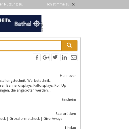
×
er Nutzung zu.
Ich stimme zu.
Hannover
hnik, Werbetechnik,
s, Faltdisplays, Roll Up
Displays, Promotiontheken und faltbare Prospektständer. Weitere Serviceleistungen, die angeboten werden,...
Sinsheim
Saarbrücken
druck | Grossformatdruck | Give-Aways
Lindau