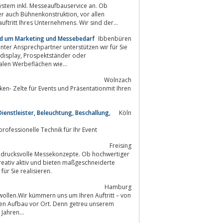
ritt Ihres Unternehmens. Wir sind der...
und um Marketing und Messebedarf
Ibbenbüren
er Ansprechpartner unterstützen wir für Sie
änder oder
igitalen Werbeflächen wie...
Wolnzach
en- Zelte für Events und Präsentationmit Ihren
ienstleister, Beleuchtung, Beschallung,
Köln
LIGHTEVENT Veranstaltungstechnik GmbH, Köln - Licht, Ton, Video, Audio, IT & professionelle Technik für Ihr Event
Freising
indrucksvolle Messekonzepte. Ob hochwertiger
uch gerne für Sie realisieren.
Hamburg
 den Aufbau vor Ort. Denn getreu unserem
n Jahren...