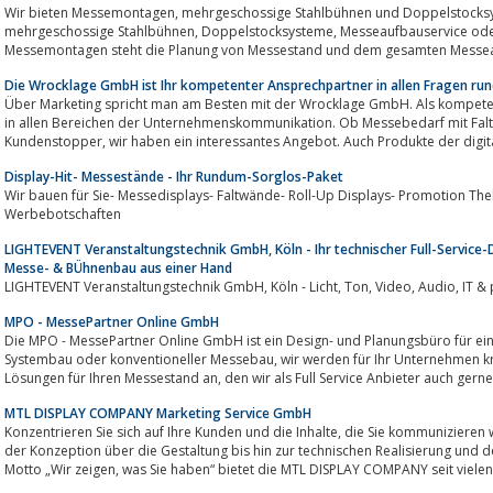
Wir bieten Messemontagen, mehrgeschossige Stahlbühnen und Doppelstocksystem inkl. Messeaufbauservice an. Ob
mehrgeschossige Stahlbühnen, Doppelstocksysteme, Messeaufbauservice oder auch Bühnenkonstruktion, vor allen
Messemontagen steht die Planung von Messestand und dem gesamten Messeauft
Die Wrocklage GmbH ist Ihr kompetenter Ansprechpartner in allen Fragen r
Über Marketing spricht man am Besten mit der Wrocklage GmbH. Als kompetent
in allen Bereichen der Unternehmenskommunikation. Ob Messebedarf mit Faltdisplay, Prospektst
Kundenstopper, wir haben ein interessantes Angebot. Auch Produkte der d
Display-Hit- Messestände - Ihr Rundum-Sorglos-Paket
Wir bauen für Sie- Messedisplays- Faltwände- Roll-Up Displays- Promotion Thek
Werbebotschaften
LIGHTEVENT Veranstaltungstechnik GmbH, Köln - Ihr technischer Full-Service-D
Messe- & BÜhnenbau aus einer Hand
MPO - MessePartner Online GmbH
Die MPO - MessePartner Online GmbH ist ein Design- und Planungsbüro für e
Systembau oder konventioneller Messebau, wir werden für Ihr Unternehmen kreativ aktiv und bieten maßgeschneiderte
Lösungen für Ihren Messestand an, den wir als Full Service Anbieter a
MTL DISPLAY COMPANY Marketing Service GmbH
Konzentrieren Sie sich auf Ihre Kunden und die Inhalte, die Sie kommunizieren wollen.Wir kümmern uns um Ihren Auftritt – von
der Konzeption über die Gestaltung bis hin zur technischen Realisierung und
Motto „Wir zeigen, was Sie haben“ bietet die MTL DISPLAY COMPANY seit viele