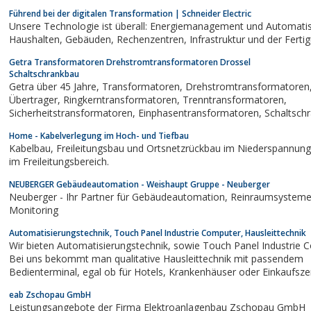
Opus.
Führend bei der digitalen Transformation | Schneider Electric
Unsere Technologie ist überall: Energiemanagement und Automatis
Haushalten, Gebäuden, Rechenzentren, Infrastruktur u
Getra Transformatoren Drehstromtransformatoren Drossel
Schaltschrankbau
Getra über 45 Jahre, Transformatoren, Drehstromtransformatoren, Ferritkern
Übertrager, Ringkerntransformatoren, Trenntransformatoren,
Sicherheitstransformatoren, Einphasentran
Home - Kabelverlegung im Hoch- und Tiefbau
Kabelbau, Freileitungsbau und Ortsnetzrückbau im Niederspannungsbereich und
im Freileitungsbereich.
NEUBERGER Gebäudeautomation - Weishaupt Gruppe - Neuberger
Neuberger - Ihr Partner für Gebäudeautomation, Reinraumsysteme und
Monitoring
Automatisierungstechnik, Touch Panel Industrie Computer, Hausleittechnik
Wir bieten Automatisierungstechnik, sowie Touch Panel Industrie Computer an.
Bei uns bekommt man qualitative Hausleittechnik mit passendem
Bedienterminal, egal ob für Hotels, Krankenhäuser oder Einkaufszentren. Wir
setzen darauf, einen zuverlässigen Kundensupport bereit zu stellen, um bei
eab Zschopau GmbH
Problemen und Fragen immer Hilfe zu...
Leistungsangebote der Firma Elektroanlagenbau Zschopau GmbH