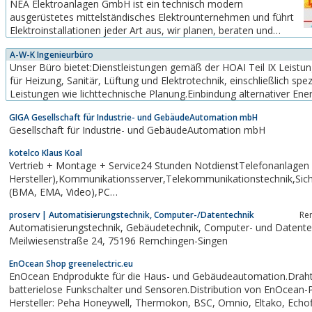
NEA Elektroanlagen GmbH ist ein technisch modern
Steckdosen, Dateneinsätze, Kabel, Kabeltraganlagen etc. Mit
ausgerüstetes mittelständisches Elektrounternehmen und führt
der...
Elektroinstallationen jeder Art aus, wir planen, beraten und
Projektieren. Darüber hinaus sind wir ein Fachbetrieb für
A-W-K Ingenieurbüro
Gebäudetechnik.
Unser Büro bietet:Dienstleistungen gemäß der HOAI Teil IX Leistu
für Heizung, Sanitär, Lüftung und Elektrotechnik, einschließlich spezieller
Leistungen wie lichttechnische Planung.Einbindung alternativer Ene
Wassernutzung.Ist-Zustands-Analysen von Energieverbrauchsanlagen,
GIGA Gesellschaft für Industrie- und GebäudeAutomation mbH
Untersuchung...
Gesellschaft für Industrie- und GebäudeAutomation mbH
kotelco Klaus Koal
Vertrieb + Montage + Service24 Stunden NotdienstTelefonanlagen (
Hersteller),Kommunikationsserver,Telekommunikationstechnik,Sich
(BMA, EMA, Video),PC
Datennetzwerke,Zutrittskontrolle,Zeiterfassung,UhrenanlagenElekt
proserv | Automatisierungstechnik, Computer-/Datentechnik
Re
Anlagen,Automatisierungstechnik,Gebäudetechnik,...
Automatisierungstechnik, Gebäudetechnik, Computer- und Datentechnik.
Meilwiesenstraße 24, 75196 Remchingen-Singen
EnOcean Shop greenelectric.eu
EnOcean Endprodukte für die Haus- und Gebäudeautomation.Draht
batterielose Funkschalter und Sensoren.Distribution von EnOcean-
Hersteller: Peha Honeywell, Thermokon, BSC, Omnio, Eltako, Echoflex, Hoppe,