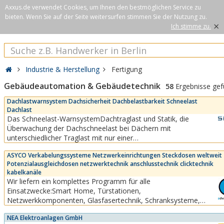
Axxus.de verwendet Cookies, um Ihnen den bestmöglichen Service zu
bieten. Wenn Sie auf der Seite weitersurfen stimmen Sie der Nutzung zu.
×
Ich stimme zu.
Industrie & Herstellung
Fertigung
Gebäudeautomation & Gebäudetechnik
58
Ergebnisse ge
Dachlastwarnsystem Dachsicherheit Dachbelastbarkeit Schneelast
Dachlast
Das Schneelast-WarnsystemDachtraglast und Statik, die
Überwachung der Dachschneelast bei Dächern mit
unterschiedlicher Traglast mit nur einer
Schneewaage.Zusammenhängende Dachbereiche haben auf
ASYCO Verkabelungssysteme Netzwerkeinrichtungen Steckdosen weltweit
unterschiedlichen Flächen oft eigene Traglasten und damit auch
Potenzialausgleichdosen netzwerktechnik anschlusstechnik clicktechnik
spezifische Belastungsgrenzwerte.Mit SNOWprotect-Systemen...
kabelkanäle
Wir liefern ein komplettes Programm für alle
Einsatzwecke:Smart Home, Türstationen,
Netzwerkkomponenten, Glasfasertechnik, Schranksysteme,
Brüstungskanäle, Raumsäulen, Tischsäulen, Energiesäulen,
NEA Elektroanlagen GmbH
Aufputzgehäuse, Unterflursysteme, Schalterprogramm,