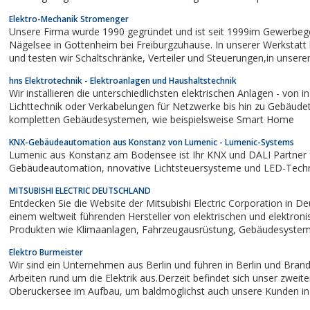
Elektro-Mechanik Stromenger
Unsere Firma wurde 1990 gegründet und ist seit 1999im Gewerbeg
Nägelsee in Gottenheim bei Freiburgzuhause. In unserer Werkstatt bauen
und testen wir Schaltschränke, Verteiler und Steuerungen,in unse
arbeiten wir an CAD/CAE undSPS-Arbeitsplätzen.Sämtliche auf dem 
hns Elektrotechnik - Elektroanlagen und Haushaltstechnik
Sektor vorkommenden...
Wir installieren die unterschiedlichsten elektrischen Anlagen - von in
Lichttechnik oder Verkabelungen für Netzwerke bis hin zu Gebäude
kompletten Gebäudesystemen, wie beispielsweise Smart Home
KNX-Gebäudeautomation aus Konstanz von Lumenic - Lumenic-Systems
Lumenic aus Konstanz am Bodensee ist Ihr KNX und DALI Partner f
Gebäudeautomation, nnovative Lichtsteuersysteme und LED-T
MITSUBISHI ELECTRIC DEUTSCHLAND
Entdecken Sie die Website der Mitsubishi Electric Corporation in De
einem weltweit führenden Hersteller von elektrischen und elektron
Produkten wie Klimaanlagen, Fahrzeugausrüstung, Gebäudesystemen,
Energiesystemen, Fabrikautomationssystemen, Produkten für Zuhause,
Elektro Burmeister
Informations- und Kommunikationssystemen,...
Wir sind ein Unternehmen aus Berlin und führen in Berlin und Brand
Arbeiten rund um die Elektrik aus.Derzeit befindet sich unser zweit
Oberuckersee im Aufbau, um baldmöglichst auch unsere Kunden in den
nördlicheren Gegenden besser betreuen zu können.Unsere Schwerp