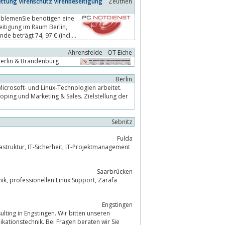
tung Virenschutz Virenbeseitigung
Zeuthen
oblemenSie benötigen eine
e beträgt 74, 97 € (incl....
Ahrensfelde - OT Eiche
 Berlin & Brandenburg
Berlin
Sebnitz
Fulda
jektmanagement
Saarbrücken
arafa
Engstingen
ting in Engstingen. Wir bitten unseren
ationstechnik. Bei Fragen beraten wir Sie