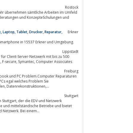
Rostock
 Wir übernehmen sämtliche Arbeiten im Umfeld
Beratungen und KonzepteSchulungen und
Laptop, Tablet, Drucker, Reparatur,
Erkner
turdienstleister für Computer, Notebook, Handy und Smartphone in 15537 Erkner und Umgebung.
Lippstadt
Teilnehmern. Zertifizierte Partnerschaften mit Microsoft, HP, FSC, Norman Data, F-secure, Symantec, Computer Associates
Freiburg
PCs egal welches Problem Sie
haben.Displaybruch, Grafikkarten, Gutachten für Versicherungen, Wasserschäden, Datenrekonstruktionen,...
Stuttgart
V und Netzwerk
e und mittelständische Betriebe und bietet
ice in allen Fragen von IT Consulting, zu EDV und Netzwerk. Bei einem...