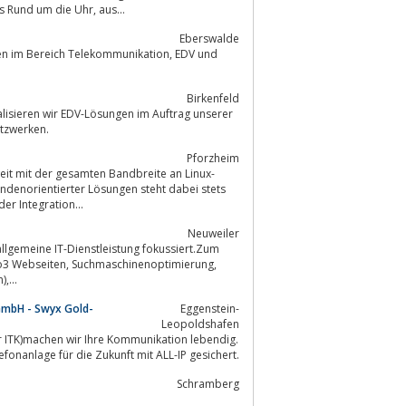
natürlich auch persönlich und finden mit Ihnen das passende Produkt. Das alles Rund um die Uhr, aus...
Eberswalde
 Bereich Telekommunikation, EDV und
Birkenfeld
netzwerken.
Pforzheim
r Integration...
Neuweiler
,...
 GmbH - Swyx Gold-
Eggenstein-
Leopoldshafen
für ITK)machen wir Ihre Kommunikation lebendig.
efonanlage für die Zukunft mit ALL-IP gesichert.
Schramberg