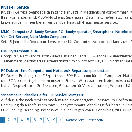
Kruse-IT-Service
Kruse-IT-Service befindet sich in zentraler Lage in Mecklenburg Vorpommern.
Ihrer vorhandenen EDV.EDV-NotdienstReparaturenDatenrettungVernetzungen
EinweisungenFirmen bieten wir darüberhinaus:IT-Hausmeisterservice...
MMC - Computer & Handy Service, PC, Handyreparatur, Smartphone, Notebook, 
Vor-Ort-Service, Multi Media Computer...
Seit 15 Jahren Ihr Repara
HMC Systemhaus OHG
Computer, Netzwerk, telefon - alles aus einer Hand. Full-Service IT-Dienstleister für Client-Server-Netzwerk mit bis zu 500
PC Doktor- Ihre Computer und Notebook-Reparaturspezialisten
PC Doktor Freiburg, der IT Experte und EDV Fachmann für alle Computer, Notebook und PC Problem.Computer Reparaturen
und PC Notdienst gehören zu unseren Stärken.Wir reparieren Notebooks und 
Systemhaus Schnelle Helfer - IT Service Stuttgart
Auf der Suche nach professionellem und zuverlässigem IT Service im Großraum Stuttgart, der die ED
Betreuung dauerhaft übernimmt? Das Systemhaus Schnelle Helfer betreut klein
EDV Planung, Beratung und Serv
1
2
3
4
5
6
7
8
9
>
Nächste Seite
Letzte Seite