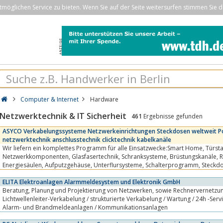
öglichen Service zu bieten. Wenn Sie auf der Seite weitersurfen stimmen Sie d
Computer & Internet
Hardware
Netzwerktechnik & IT Sicherheit
461
Ergebnisse gefunden
ASYCO Verkabelungssysteme Netzwerkeinrichtungen Steckdosen weltweit P
netzwerktechnik anschlusstechnik clicktechnik kabelkanäle
Wir liefern ein komplettes Programm für alle Einsatzwecke:Smart Home, Türstationen,
Netzwerkkomponenten, Glasfasertechnik, Schranksysteme, Brüstungskanäle, Raumsäulen, Tischsäulen,
Energiesäulen, Aufputzgehäuse, Unterflursysteme, Schalterprogramm, Steckdosen, Dateneinsätze, Kabel,
Kabeltraganlagen etc. Mit der...
ELITA Elektroanlagen Alarmmeldesystem und Elektronik GmbH
Beratung, Planung und Projektierung von Netzwerken, sowie Rechnervernetzung sämtlicher Systeme /
Lichtwellenleiter-Verkabelung / strukturierte Verkabelung / Wartung / 24h -Servic
Alarm- und Brandmeldeanlagen / Kommunikationsanlagen