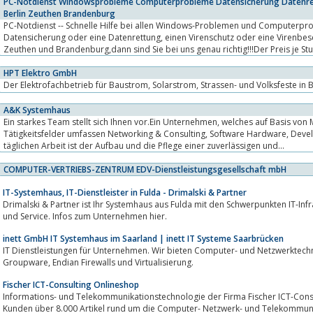
PC-Notdienst Windowsprobleme Computerprobleme Datensicherung Datenret
Berlin Zeuthen Brandenburg
PC-Notdienst -- Schnelle Hilfe bei allen Windows-Problemen und Computerpr
Datensicherung oder eine Datenrettung, einen Virenschutz oder eine Virenbeseitigung im Raum Berlin,
Zeuthen und Brandenburg,dann sind Sie bei uns genau richtig!!!Der Preis je Stund
HPT Elektro GmbH
Der Elektrofachbetrieb für Baustrom, Solarstrom, Strassen- und Volksfeste in
A&K Systemhaus
Ein starkes Team stellt sich Ihnen vor.Ein Unternehmen, welches auf Basis von Microsoft- und Linux-Technologien arbeitet.
Tätigkeitsfelder umfassen Networking & Consulting, Software Hardware, Developing und Marketing & Sales. Zielstellung der
täglichen Arbeit ist der Aufbau und die Pflege einer zuverlässigen und...
COMPUTER-VERTRIEBS-ZENTRUM EDV-Dienstleistungsgesellschaft mbH
IT-Systemhaus, IT-Dienstleister in Fulda - Drimalski & Partner
Drimalski & Partner ist Ihr Systemhaus aus Fulda mit den Schwerpunkten IT-Infrastruktur, IT-Sicherheit, IT-Pro
und Service. Infos zum Unternehmen hier.
inett GmbH IT Systemhaus im Saarland | inett IT Systeme Saarbrücken
IT Dienstleistungen für Unternehmen. Wir bieten Computer- und Netzwerktechnik, professionellen Linux Support, Z
Groupware, Endian Firewalls und Virtualisierung.
Fischer ICT-Consulting Onlineshop
Informations- und Telekommunikationstechnologie der Firma Fischer ICT-Consul
Kunden über 8.000 Artikel rund um die Computer- Netzwerk- und Telekommunik