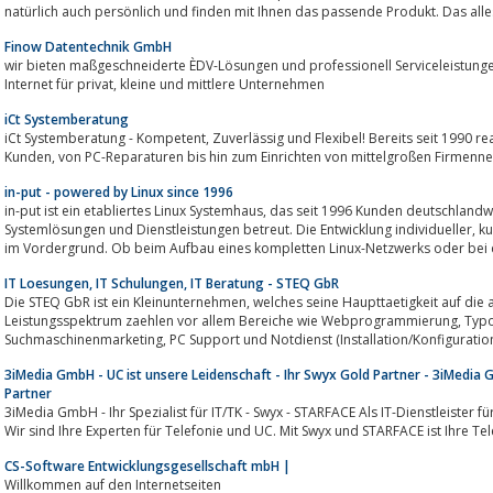
Finow Datentechnik GmbH
wir bieten maßgeschneiderte ÈDV-Lösungen und professionell Serviceleistungen im
Internet für privat, kleine und mittlere Unternehmen
iCt Systemberatung
iCt Systemberatung - Kompetent, Zuverlässig und Flexibel! Bereits seit 1990 realisieren wir EDV-Lösungen im Auftrag unserer
Kunden, von PC-Reparaturen bis hin zum Einrichten von mittelgroßen Firmen
in-put - powered by Linux since 1996
in-put ist ein etabliertes Linux Systemhaus, das seit 1996 Kunden deutschlandweit mit der gesamten Bandbreite an Linux-
Systemlösungen und Dienstleistungen betreut. Die Entwicklung individueller, kundenorientierter Lösungen steht dabei stets
im Vordergrund. Ob beim Aufbau eines kompletten Linux-Netzwerks oder bei de
IT Loesungen, IT Schulungen, IT Beratung - STEQ GbR
Die STEQ GbR ist ein Kleinunternehmen, welches seine Haupttaetigkeit auf die allgemeine IT-Dienstleistung fokussiert.Zum
Leistungsspektrum zaehlen vor allem Bereiche wie Webprogrammierung, Typo3 Webseiten, Suchmaschinenoptimierung,
Suchmaschinenmarketing, PC Support und Notdienst (Installation/Konfiguration)
3iMedia GmbH - UC ist unsere Leidenschaft - Ihr Swyx Gold Partner - 3iMedia
Partner
3iMedia GmbH - Ihr Spezialist für IT/TK - Swyx - STARFACE Als IT-Dienstleister 
Wir sind Ihre Experten für Telefonie und UC. Mit Swyx und STARFACE ist Ihre Tel
CS-Software Entwicklungsgesellschaft mbH |
Willkommen auf den Internetseiten