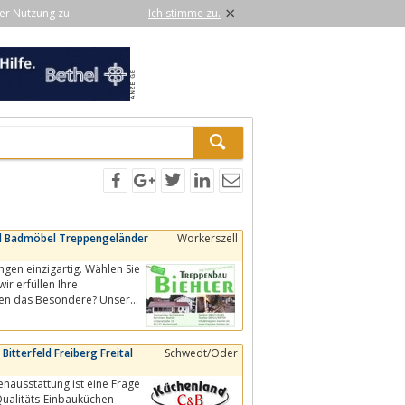
×
er Nutzung zu.
Ich stimme zu.
ld Badmöbel Treppengeländer
Workerszell
gen einzigartig. Wählen Sie
chen das Besondere? Unsere
tterfeld Freiberg Freital
Schwedt/Oder
enausstattung ist eine Frage
ualitäts-Einbauküchen