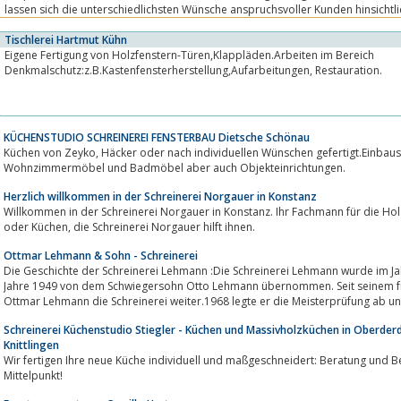
lassen sich die unterschiedlichsten Wünsche anspruchsvoller Kunden hinsichtli
erfüllen....
Tischlerei Hartmut Kühn
Eigene Fertigung von Holzfenstern-Türen,Klappläden.Arbeiten im Bereich
Denkmalschutz:z.B.Kastenfensterherstellung,Aufarbeitungen, Restauration.
KÜCHENSTUDIO SCHREINEREI FENSTERBAU Dietsche Schönau
Küchen von Zeyko, Häcker oder nach individuellen Wünschen gefertigt.Einbauschränke und Schlafzimmermöbel sowie
Wohnzimmermöbel und Badmöbel aber auch Objekteinrichtungen.
Herzlich willkommen in der Schreinerei Norgauer in Konstanz
Willkommen in der Schreinerei Norgauer in Konstanz. Ihr Fachmann für die Holzverarbeitungen, ob
oder Küchen, die Schreinerei Norgauer hilft ihnen.
Ottmar Lehmann & Sohn - Schreinerei
Die Geschichte der Schreinerei Lehmann :Die Schreinerei Lehmann wurde im Ja
Jahre 1949 von dem Schwiegersohn Otto Lehmann übernommen. Seit seinem frü
Ottmar Lehmann die Schreinerei weiter.1968 legte er die Meisterprüfung ab und
Schreinerei Küchenstudio Stiegler - Küchen und Massivholzküchen in Oberder
Knittlingen
Wir fertigen Ihre neue Küche individuell und maßgeschneidert: Beratung und 
Mittelpunkt!