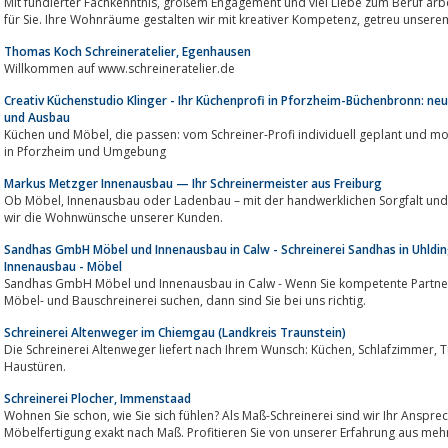
Mit fundierter Fachkenntnis, großem Engagement und viel Liebe zum Beruf arbeiten wir im Team der Schreinerei Uebelhack
für Sie. Ihre Wohnräume gestalten wir mit kreativer K
Thomas Koch Schreineratelier, Egenhausen
Willkommen auf www.schreineratelier.de
Creativ Küchenstudio Klinger - Ihr Küchenprofi in Pforzheim-Büchenbronn: n
und Ausbau
Küchen und Möbel, die passen: vom Schreiner-Profi individuell geplant und montiert. Auch Küchen-Umbau und Renovierung
in Pforzheim und Umgebung
Markus Metzger Innenausbau — Ihr Schreinermeister aus Freiburg
Ob Möbel, Innen­ausbau oder Laden­bau – mit der hand­werk­lichen Sorg­falt und Erfahrung eines Meister­betriebs verwirklichen
wir die Wohn­wünsche unserer Kunden.
Sandhas GmbH Möbel und Innenausbau in Calw - Schreinerei Sandhas in Uhldin
Innenausbau - Möbel
Sandhas GmbH Möbel und Innenausbau in Calw - Wenn Sie kompetente Partner 
Möbel- und Bauschreinerei suchen, dann sind Sie bei uns richtig.
Schreinerei Altenweger im Chiemgau (Landkreis Traunstein)
Die Schreinerei Altenweger liefert nach Ihrem Wunsch: Küchen, Schlafzimmer, Türen, Fenster, Badmöbel, Treppen, Essecken,
Haustüren.
Schreinerei Plocher, Immenstaad
Wohnen Sie schon, wie Sie sich fühlen? Als Maß-Schreinerei sind wir Ihr Ansprechpartner für Innenausbau, Wohndesign und
Möbelfertigung exakt nach Maß. Profitieren Sie von unserer Erfahrung aus meh