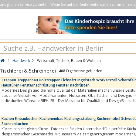
öglichen Service zu bieten. Wenn Sie auf der Seite weitersurfen stimmen Sie d
Handwerk
Wirtschaft, Technik, Bauen & Wohnen
Tischlerei & Schreinerei
408
Ergebnisse gefunden
Treppen Treppenbau Holztreppen Eichstätt Ingolstadt Workerszell Schernfe
Haustüren Fensternachrüstung Fenster nachrüsten
Modernes Design und die hohe Qualität der Materialien machen unsere Leistun
aus einer Vielzahl von Modellvarianten, Holzarten, Oberflächen und Designs – wir erfüllen Ihre
individuellen Wünsche.BIEHLER – Der Maßstab für Qualität und Design!Sie su
Leistungsvielfalt...
Küchen Einbauküchen Kücheneinbau Küchengestaltung Küchenmöbel Schwedt Bi
Sachsenküchen
Küche ist nicht gleich Küche - Entdecken Sie den Unterschied!Die perfekte Küch
despersönlichen Geschmacks. Mit unserem vielseitigenProgramm moderner Q