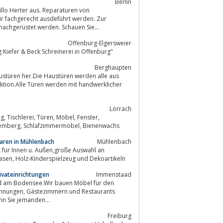
Berlin
illo Herter aus. Reparaturen von
ir fachgerecht ausdeführt werden. Zur
nachgerüstet werden. Schauen Sie...
Offenburg-Elgersweier
g Kiefer & Beck Schreinerei in Offenburg"
Berghaupten
austüren her.Die Haustüren werden alle aus
Lörrach
Innenausbau, Naturholz, Badezimmermöbel, Lörrach, Wiesental, Baden-Württemberg, Schlafzimmermöbel, Bienenwachs
aren in Mühlenbach
Mühlenbach
 für Innen u. Außen,große Auswahl an
Tischgruppen, Holzbänken, Blumentrögen, Gartenbrunnen, Holzbretter, Holzvasen, Holz-Kinderspielzeug und Dekoartikeln
ivateinrichtungen
Immenstaad
aad am Bodensee.Wir bauen Möbel für den
rrassen.Wenn Sie jemanden...
Freiburg