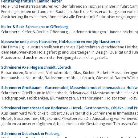
Fensterreparaturen Camillo Herter
Holz- und Fensterreparaturen von der fahrenden Tischlerei in Berlin führt Cam
Fenstergetrieben und anderen Bauteilen. Auch die Fensterwartung kann von m
Absicherung Ihres Heimes können fast alle Fenster mit Pilzkopfverriegelungen 
Kiefer & Beck Schreinerei in Offenburg
Schreinerei Kiefer & Beck in Offenburg :: Ladeneinrichtungen | Inneneinrichtun
klassische und passiv Haustüren, Holzhaustüren von Jilg Haustueren
Die Firma Jilg Haustüren stellt seit mehr als 2 Jahrzehnten verschiedene Holzh
dem Naturwerkstoff Holz gefertigt und überzeugen in Design, Qualität und Funktion.Alle Türen werden mit handwerklicher
Präzision und auch modernster Fertigungstechnik hergestellt.
Schreinerei Axel Hugenschmidt, Lörrach
Reparaturen, Schreinerei, Vollholzmöbel, Glas, Küchen, Parkett, Massanfertigung, Tischlerei, Türen, Möbel, Fenster,
Schreinerei Grießbaum - Gartenmöbel, Massivholzmöbel, Innenausbau, Holzw
Schreinerei Grießbaum in Mühlenbach, Schwarzwald-Massivholzmöbel aller Art
Schreinerei Immenstaad am Bodensee– Hotel-, Gastronomie-, Objekt-, und Pr
Aus Raum wird Wirklichkeit. Robert Dauwalter ist die Schreinerei in Immenst
Hotel-, Gastronomie-, Objekt- und Privatbereich.Die Ausstattung von Ferienwohnungen, Gästezimmern und Restaurants
gehören zu unserer täglichen Arbeit, ebenso die Gestaltung von Te
Schreinerei Uebelhack in Freiburg