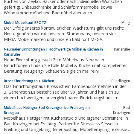
Küchen von Zeyko, Häcker oder nach individuellen Wünschen
unterschiedlichsten Wünsche anspruchsvoller
gefertigt.Einbauschränke und Schlafzimmermöbel sowie
Kunden hinsichtlich Design und Funktionalität
Wohnzimmermöbel und Badmöbel aber auch
erfüllen....
Objekteinrichtungen.
Möbel Möbelkauf BROTZ
Murg
Der Erfolg unseres kontinuierlichen Wachstums gibt uns recht:
Heute gehören wir mit unserem Stammhaus, unseren vier
MEGA-Möbelmärkten und unseren bald fünf MEGA
Küchenmärkten in Binzen, Bad Säckingen, Stuttgart, Tuttlingen
Neumaier Einrichtungen | Hochwertige Möbel & Küchen in
Karlsruhe
und Bruchsal zu den größten Anbietern der Region und stehen
Karlsruhe
unseren Kunden mit insgesamt mehr als 250...
Neue Einrichtung gesucht? Im Möbelhaus Neumaier
Einrichtungen finden Sie tolle Möbel & Küchen mit kompetenter
Beratung. Neugierig? Schauen Sie gleich mal rein!
Bross Einrichtungen + Küchen
Gündlingen
Das Einrichtungshaus Bross ist ein Familienunternehmen in der
3. Generation.Es besteht seit über 90 Jahren und hat sich zu
einem hochwertigen, unvergleichbaren Einrichtungshaus im
Raum Freiburg entwickelt.Profitieren Sie von unserem
Möbelhaus Hettiger Bad Krozingen bei Freiburg im
Bad
umfangreichen Serviceleistungen. Für jede Aufgaben finden
Breisgau
Krozingen
haben wir die passende Lösung.z.B....
Möbelhaus Hettiger mit Küchenstudio und eigener Schreinerei in
Bad Krozingen bei Freiburg. Partner für Stressless Sessel in
Freiburg und Umgebung. Innenausbau, Möbelfertigung, exklusive