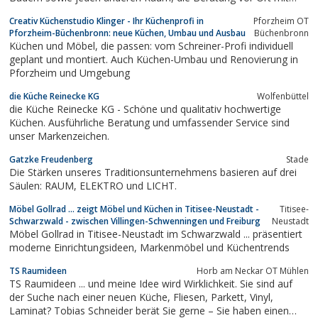
Bemusterung von Küchenfronten, Fliesen, Laminat oder Parkett,
Creativ Küchenstudio Klinger - Ihr Küchenprofi in
Pforzheim OT
bis hin zur Betreuung und Koordination der Handwerker- und
Pforzheim-Büchenbronn: neue Küchen, Umbau und Ausbau
Büchenbronn
Montageteams. So ersparen...
Küchen und Möbel, die passen: vom Schreiner-Profi individuell
geplant und montiert. Auch Küchen-Umbau und Renovierung in
Pforzheim und Umgebung
die Küche Reinecke KG
Wolfenbüttel
die Küche Reinecke KG - Schöne und qualitativ hochwertige
Küchen. Ausführliche Beratung und umfassender Service sind
unser Markenzeichen.
Gatzke Freudenberg
Stade
Die Stärken unseres Traditionsunternehmens basieren auf drei
Säulen: RAUM, ELEKTRO und LICHT.
Möbel Gollrad ... zeigt Möbel und Küchen in Titisee-Neustadt -
Titisee-
Schwarzwald - zwischen Villingen-Schwenningen und Freiburg
Neustadt
Möbel Gollrad in Titisee-Neustadt im Schwarzwald ... präsentiert
moderne Einrichtungsideen, Markenmöbel und Küchentrends
TS Raumideen
Horb am Neckar OT Mühlen
TS Raumideen ... und meine Idee wird Wirklichkeit. Sie sind auf
der Suche nach einer neuen Küche, Fliesen, Parkett, Vinyl,
Laminat? Tobias Schneider berät Sie gerne – Sie haben einen