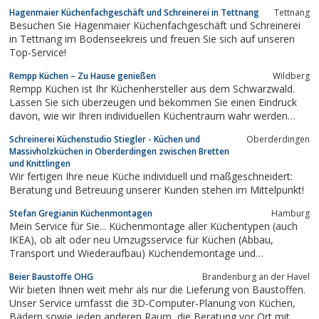
Wohnungseinrichtungen.
Hagenmaier Küchenfachgeschäft und Schreinerei in Tettnang
Tettnang
Besuchen Sie Hagenmaier Küchenfachgeschäft und Schreinerei
in Tettnang im Bodenseekreis und freuen Sie sich auf unseren
Top-Service!
Rempp Küchen – Zu Hause genießen
Wildberg
Rempp Küchen ist Ihr Küchenhersteller aus dem Schwarzwald.
Lassen Sie sich überzeugen und bekommen Sie einen Eindruck
davon, wie wir Ihren individuellen Küchentraum wahr werden
lassen können, damit Sie Ihr Zuhause genießen.
Schreinerei Küchenstudio Stiegler - Küchen und
Oberderdingen
Massivholzküchen in Oberderdingen zwischen Bretten
und Knittlingen
Wir fertigen Ihre neue Küche individuell und maßgeschneidert:
Beratung und Betreuung unserer Kunden stehen im Mittelpunkt!
Stefan Gregianin Küchenmontagen
Hamburg
Mein Service für Sie... Küchenmontage aller Küchentypen (auch
IKEA), ob alt oder neu Umzugsservice für Küchen (Abbau,
Transport und Wiederaufbau) Küchendemontage und
Entsorgung, neue Arbeitsplatten, Küchenreparaturen,
Beier Baustoffe OHG
Brandenburg an der Havel
Teilerneuerungen bzw. Küchenmodernisierung Elektrogeräte aller
Wir bieten Ihnen weit mehr als nur die Lieferung von Baustoffen.
Marken und Hersteller Spülen und...
Unser Service umfasst die 3D-Computer-Planung von Küchen,
Bädern sowie jeden anderen Raum, die Beratung vor Ort mit