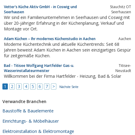
Ansprechpartner, der für Sie auch die Komplettorganisation Ihrer
Vetter's Küche Aktiv GmbH - in Coswig und
Stauchitz OT
Sanierung durchführt.
Seerhausen
Seerhausen
Wir sind ein Familienunternehmen in Seerhausen und Coswig mit
über 20-jähriger Erfahrung in der Küchenplanung, Verkauf und
Montage vor Ort.
Adam Küchen – Ihr modernes Küchenstudio in Aachen
Aachen
Moderne Küchentechnik und aktuelle Küchentrends: Seit 68
Jahren beweist Adam Küchen in Aachen sein einzigartiges Gespür
für zeitgemäße Küchen.
Bad - Titisee Wolfgang Hartfelder Gas-u.
Titisee-
Wasserinstallateurmeister
Neustadt
Willkommen bei der Firma Hartfelder - Heizung, Bad & Solar
1
2
3
4
5
6
7
>
Nächste Seite
Verwandte Branchen
Baustoffe & Bauelemente
Einrichtungs- & Möbelhäuser
Elektroinstallation & Elektromontage