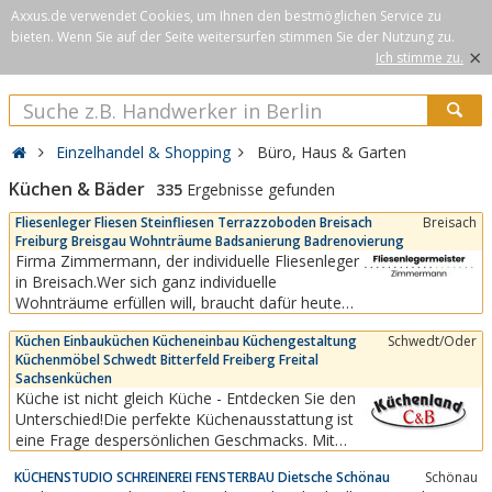
Axxus.de verwendet Cookies, um Ihnen den bestmöglichen Service zu
bieten. Wenn Sie auf der Seite weitersurfen stimmen Sie der Nutzung zu.
×
Ich stimme zu.
Einzelhandel & Shopping
Büro, Haus & Garten
Küchen & Bäder
335
Ergebnisse gefunden
Fliesenleger Fliesen Steinfliesen Terrazzoboden Breisach
Breisach
Freiburg Breisgau Wohnträume Badsanierung Badrenovierung
Firma Zimmermann, der individuelle Fliesenleger
in Breisach.Wer sich ganz individuelle
Wohnträume erfüllen will, braucht dafür heute
keine Luftschlösser mehr zu bauen, sondern
Küchen Einbauküchen Kücheneinbau Küchengestaltung
Schwedt/Oder
kann sich ganz handfest mit flexibeln
Küchenmöbel Schwedt Bitterfeld Freiberg Freital
Bauelementen genau die erträumten
Sachsenküchen
Raumkomponenten schaffen.Dem
Küche ist nicht gleich Küche - Entdecken Sie den
zunehmenden Wunsch nach individueller...
Unterschied!Die perfekte Küchenausstattung ist
eine Frage despersönlichen Geschmacks. Mit
unserem vielseitigenProgramm moderner
KÜCHENSTUDIO SCHREINEREI FENSTERBAU Dietsche Schönau
Schönau
Qualitäts-Einbauküchen lassen sich die