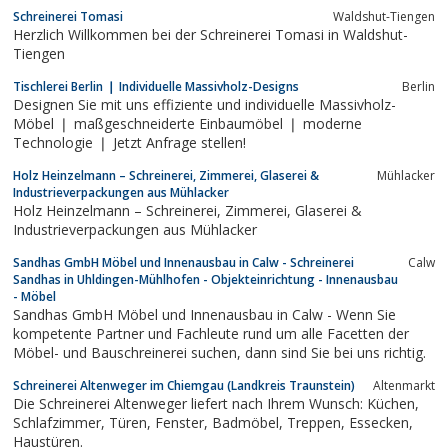
Baden-Württemberg, Schlafzimmermöbel, Bienenwachs
Schreinerei Tomasi
Waldshut-Tiengen
Herzlich Willkommen bei der Schreinerei Tomasi in Waldshut-
Tiengen
Tischlerei Berlin ❘ Individuelle Massivholz-Designs
Berlin
Designen Sie mit uns effiziente und individuelle Massivholz-
Möbel ❘ maßgeschneiderte Einbaumöbel ❘ moderne
Technologie ❘ Jetzt Anfrage stellen!
Holz Heinzelmann – Schreinerei, Zimmerei, Glaserei &
Mühlacker
Industrieverpackungen aus Mühlacker
Holz Heinzelmann – Schreinerei, Zimmerei, Glaserei &
Industrieverpackungen aus Mühlacker
Sandhas GmbH Möbel und Innenausbau in Calw - Schreinerei
Calw
Sandhas in Uhldingen-Mühlhofen - Objekteinrichtung - Innenausbau
- Möbel
Sandhas GmbH Möbel und Innenausbau in Calw - Wenn Sie
kompetente Partner und Fachleute rund um alle Facetten der
Möbel- und Bauschreinerei suchen, dann sind Sie bei uns richtig.
Schreinerei Altenweger im Chiemgau (Landkreis Traunstein)
Altenmarkt
Die Schreinerei Altenweger liefert nach Ihrem Wunsch: Küchen,
Schlafzimmer, Türen, Fenster, Badmöbel, Treppen, Essecken,
Haustüren.