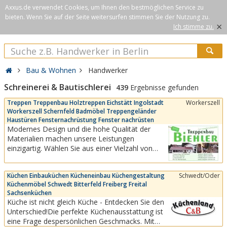
Axxus.de verwendet Cookies, um Ihnen den bestmöglichen Service zu
bieten. Wenn Sie auf der Seite weitersurfen stimmen Sie der Nutzung zu.
×
Ich stimme zu.
Bau & Wohnen
Handwerker
Schreinerei & Bautischlerei
439
Ergebnisse gefunden
Treppen Treppenbau Holztreppen Eichstätt Ingolstadt
Workerszell
Workerszell Schernfeld Badmöbel Treppengeländer
Haustüren Fensternachrüstung Fenster nachrüsten
Modernes Design und die hohe Qualität der
Materialien machen unsere Leistungen
einzigartig. Wählen Sie aus einer Vielzahl von
Modellvarianten, Holzarten, Oberflächen und
Designs – wir erfüllen Ihre individuellen
Küchen Einbauküchen Kücheneinbau Küchengestaltung
Schwedt/Oder
Wünsche.BIEHLER – Der Maßstab für Qualität
Küchenmöbel Schwedt Bitterfeld Freiberg Freital
und Design!Sie suchen das Besondere? Unsere
Sachsenküchen
Leistungsvielfalt...
Küche ist nicht gleich Küche - Entdecken Sie den
Unterschied!Die perfekte Küchenausstattung ist
eine Frage despersönlichen Geschmacks. Mit