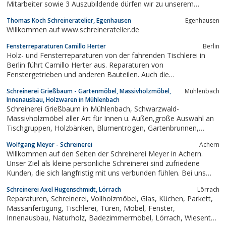
Mitarbeiter sowie 3 Auszubildende dürfen wir zu unserem
Personal zählen...Spezialitäten unseres Hauses sind...-
Thomas Koch Schreineratelier, Egenhausen
Egenhausen
Innenausbau- Küchen- Fenster- Türen- Wintergärten- Pergolen-
Willkommen auf www.schreineratelier.de
Möbeldesign-...
Fensterreparaturen Camillo Herter
Berlin
Holz- und Fensterreparaturen von der fahrenden Tischlerei in
Berlin führt Camillo Herter aus. Reparaturen von
Fenstergetrieben und anderen Bauteilen. Auch die
Fensterwartung kann von mir fachgerecht ausdeführt werden.
Schreinerei Grießbaum - Gartenmöbel, Massivholzmöbel,
Mühlenbach
Zur Absicherung Ihres Heimes können fast alle Fenster mit
Innenausbau, Holzwaren in Mühlenbach
Pilzkopfverriegelungen nachgerüstet werden. Schauen Sie...
Schreinerei Grießbaum in Mühlenbach, Schwarzwald-
Massivholzmöbel aller Art für Innen u. Außen,große Auswahl an
Tischgruppen, Holzbänken, Blumentrögen, Gartenbrunnen,
Holzbretter, Holzvasen, Holz-Kinderspielzeug und Dekoartikeln
Wolfgang Meyer - Schreinerei
Achern
Willkommen auf den Seiten der Schreinerei Meyer in Achern.
Unser Ziel als kleine persönliche Schreinerei sind zufriedene
Kunden, die sich langfristig mit uns verbunden fühlen. Bei uns
bekommen Sie alles aus einer Hand - eine umfassende
Schreinerei Axel Hugenschmidt, Lörrach
Lörrach
Beratung, eine präz...
Reparaturen, Schreinerei, Vollholzmöbel, Glas, Küchen, Parkett,
Massanfertigung, Tischlerei, Türen, Möbel, Fenster,
Innenausbau, Naturholz, Badezimmermöbel, Lörrach, Wiesental,