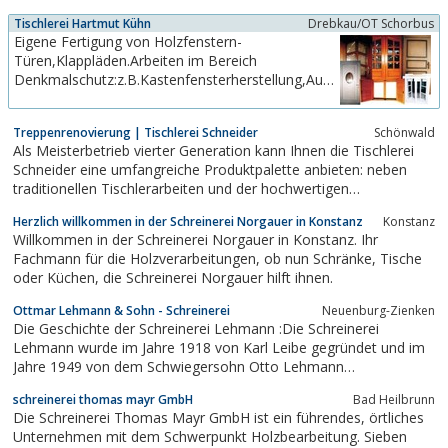
unserem vielseitigenProgramm moderner
Tischlerei Hartmut Kühn
Drebkau/OT Schorbus
Qualitäts-Einbauküchen lassen sich die
Eigene Fertigung von Holzfenstern-
unterschiedlichsten Wünsche anspruchsvoller
Türen,Klappläden.Arbeiten im Bereich
Kunden hinsichtlich Design und Funktionalität
Denkmalschutz:z.B.Kastenfensterherstellung,Aufarbeitungen,
erfüllen....
Restauration.
Treppenrenovierung | Tischlerei Schneider
Schönwald
Als Meisterbetrieb vierter Generation kann Ihnen die Tischlerei
Schneider eine umfangreiche Produktpalette anbieten: neben
traditionellen Tischlerarbeiten und der hochwertigen
Möbelrestauration bieten wir Ihnen auch Treppenrenovierung,
Herzlich willkommen in der Schreinerei Norgauer in Konstanz
Konstanz
Renovierung von Türen und neu: Spanndecken. Weiteres, z.B.
Willkommen in der Schreinerei Norgauer in Konstanz. Ihr
mehr zum Thema Treppensanierung auf...
Fachmann für die Holzverarbeitungen, ob nun Schränke, Tische
oder Küchen, die Schreinerei Norgauer hilft ihnen.
Ottmar Lehmann & Sohn - Schreinerei
Neuenburg-Zienken
Die Geschichte der Schreinerei Lehmann :Die Schreinerei
Lehmann wurde im Jahre 1918 von Karl Leibe gegründet und im
Jahre 1949 von dem Schwiegersohn Otto Lehmann
übernommen. Seit seinem frühen Tod im Jahre 1966 führt sein
schreinerei thomas mayr GmbH
Bad Heilbrunn
Sohn Ottmar Lehmann die Schreinerei weiter.1968 legte er die
Die Schreinerei Thomas Mayr GmbH ist ein führendes, örtliches
Meisterprüfung ab und führte unter anderen...
Unternehmen mit dem Schwerpunkt Holzbearbeitung. Sieben