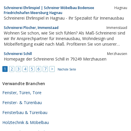
Schreinerei Ehrlinspiel | Schreiner Möbelbau Bodensee
Hagnau
Friedrichshafen Meersburg Hagnau
Schreinerei Ehrlinspiel in Hagnau - Ihr Spezialist für Innenausbau
Schreinerei Plocher, Immenstaad
Immenstaad
Wohnen Sie schon, wie Sie sich fühlen? Als Maß-Schreinerei sind
wir Ihr Ansprechpartner für Innenausbau, Wohndesign und
Möbelfertigung exakt nach Maß. Profitieren Sie von unserer
Erfahrung aus mehr als zwei Jahrzehnten Schreiner-Handwerk.
Schreinerei Schill
Merzhausen
Homepage der Schreinerei Schill in 79249 Merzhausen
1
2
3
4
5
6
7
>
Nächste Seite
Verwandte Branchen
Fenster, Türen, Tore
Fenster- & Türenbau
Fensterbau & Türenbau
Holztechnik & Möbelbau