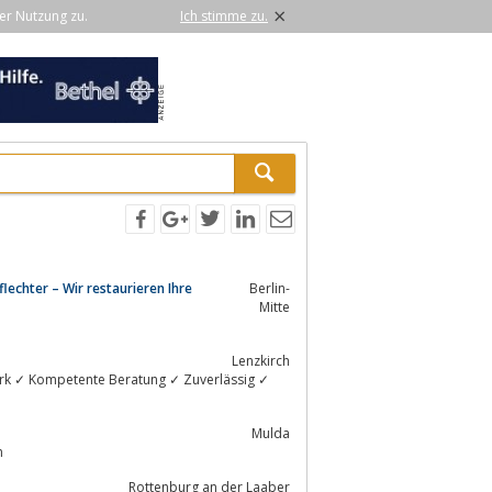
×
er Nutzung zu.
Ich stimme zu.
lechter – Wir restaurieren Ihre
Berlin-
Mitte
Lenzkirch
Mulda
n
Rottenburg an der Laaber