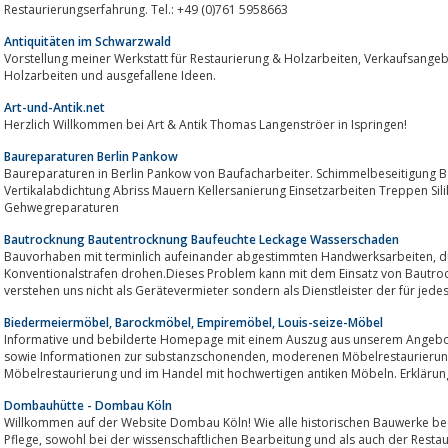
Restaurierungserfahrung. Tel.: +49 (0)761 5958663
Antiquitäten im Schwarzwald
Vorstellung meiner Werkstatt für Restaurierung & Holzarbeiten, Verkaufsangebote: Antiquitäten, Altholzmöbel, traditionelle
Holzarbeiten und ausgefallene Ideen.
Art-und-Antik.net
Herzlich Willkommen bei Art & Antik Thomas Langenströer in Ispringen!
Baureparaturen Berlin Pankow
Baureparaturen in Berlin Pankow von Baufacharbeiter. Schimmelbeseitigung B
Vertikalabdichtung Abriss Mauern Kellersanierung Einsetzarbeiten Treppen Si
Gehwegreparaturen
Bautrocknung Bautentrocknung Baufeuchte Leckage Wasserschaden
Bauvorhaben mit terminlich aufeinander abgestimmten Handwerksarbeiten, dürfen sich nicht verzögern; denn
Konventionalstrafen drohen.Dieses Problem kann mit dem Einsatz von Bautro
verstehen uns nicht als Gerätevermieter sondern als Dienstleister der für jedes
Biedermeiermöbel, Barockmöbel, Empiremöbel, Louis-seize-Möbel
Informative und bebilderte Homepage mit einem Auszug aus unserem Angebot
sowie Informationen zur substanzschonenden, moderenen Möbelrestaurierung. Überregional tätige Werkstätte in der
Möbelrestaurierung und im Handel mit hochwertigen antiken Möbeln. Erklärung
Dombauhütte - Dombau Köln
Willkommen auf der Website Dombau Köln! Wie alle historischen Bauwerke be
Pflege, sowohl bei der wissenschaftlichen Bearbeitung und als auch der Restaurierung der reichen künstlerischen