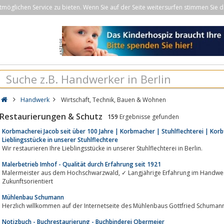
öglichen Service zu bieten. Wenn Sie auf der Seite weitersurfen stimmen Sie d
Handwerk
Wirtschaft, Technik, Bauen & Wohnen
Restaurierungen & Schutz
159
Ergebnisse gefunden
Korbmacherei Jacob seit über 100 Jahre | Korbmacher | Stuhlflechterei | Korbf
Lieblingsstücke in unserer Stuhlflechtere
Wir restaurieren Ihre Lieblingsstücke in unserer Stuhlflechterei in Berlin.
Malerbetrieb Imhof - Qualität durch Erfahrung seit 1921
Malermeister aus dem Hochschwarzwald, ✓ Langjährige Erfahrung im Handwerk ✓ Kompetente Beratung ✓ Zuverlässig ✓
Zukunftsorientiert
Mühlenbau Schumann
Herzlich willkommen auf der Internetseite des Mühlenbaus Gottfried Schuman
Notizbuch - Buchrestaurierung - Buchbinderei Obermeier