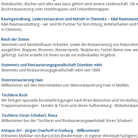
Notizbücher, Bücher und alles was dazu gehört sind unsere Leidenschaft. Ob individuelles Notizbuch, Goldenes Buch,
Buchrestaurierung oder Hotelmappen und Urkundenmappen
Raumgestaltung, Lederrestauration und Ketteln in Chemnitz – K&K Raumauss
K&K Raumausstattung – wir sind Ihr Partner für Einrichtung, Kettelarbeiten und fachgerechte Restauration von Möbelstücken
in Chemnitz.
Reich der Steine
Steinmetz und Steinbildhauer Arbeiten, sowie die Restaurierung von Naturstein werden Kompetent und Fachgerecht
ausgeführt. Wappen, Brunnen, Wasserspiele, Skulpturen, Fackel-Steine usw. werden auf traditionelle Weise von Hand
gefertigt. Gerne erstelle ich ihnen vorab ein individuelles Angebot.
Steinmetz und Restaurierungsgesellschaft Dünnbier mbH
Steinmetz und Restaurierungsgesellschaft mbH seit 1899
Steinrestaurierung Hain
Willkommen auf den Internetseiten von Steinrestaurierung Hain in Meißen.
Tischlerei Bock
Wir fertigen spezielle Einzelanfertigungen nach Ihren Wünschen und Vorstellu
Treppensanierungen - Fenster & Türen und deren Aufbereitung - Möbel
Tischlerei Sören Schubert, Riesa
Willkommen bei der Tischlerei und Restaurierungswerkstatt Sören Schubert
Antique-Art - Jürgen Overhoff in Freiburg - Willkommen!
Erlesenes Mobiliar von Barock bis Biedermeier, in eigener Werkstatt fachgerecht restauriert. Über 20 Jahre