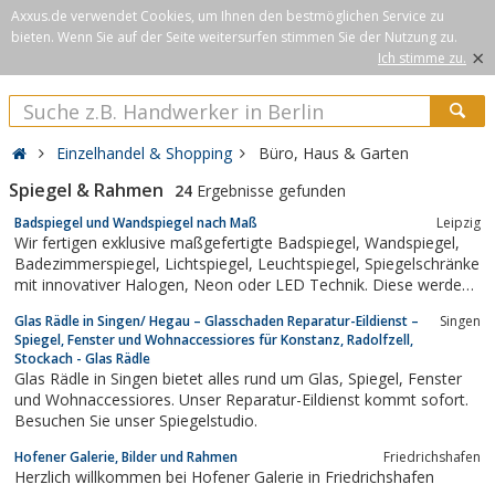
Axxus.de verwendet Cookies, um Ihnen den bestmöglichen Service zu
bieten. Wenn Sie auf der Seite weitersurfen stimmen Sie der Nutzung zu.
×
Ich stimme zu.
Einzelhandel & Shopping
Büro, Haus & Garten
Spiegel & Rahmen
24
Ergebnisse gefunden
Badspiegel und Wandspiegel nach Maß
Leipzig
Wir fertigen exklusive maßgefertigte Badspiegel, Wandspiegel,
Badezimmerspiegel, Lichtspiegel, Leuchtspiegel, Spiegelschränke
mit innovativer Halogen, Neon oder LED Technik. Diese werden
als Standartspiegel direkt vom Werk geliefert oder individuell
Glas Rädle in Singen/ Hegau – Glasschaden Reparatur-Eildienst –
Singen
nach Ihren Wünschen auf Maß gefertigt.Unsere
Spiegel, Fenster und Wohnaccessiores für Konstanz, Radolfzell,
Wandspiegel/Badspiegel sind...
Stockach - Glas Rädle
Glas Rädle in Singen bietet alles rund um Glas, Spiegel, Fenster
und Wohnaccessiores. Unser Reparatur-Eildienst kommt sofort.
Besuchen Sie unser Spiegelstudio.
Hofener Galerie, Bilder und Rahmen
Friedrichshafen
Herzlich willkommen bei Hofener Galerie in Friedrichshafen